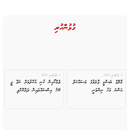
ގުޅުންހުރި
2 ޖެނުއަރީ 2025
2 ޖެނުއަރީ 2025
މާލޭގެ ރަސްމީ ފާލަމުގެ މަސައްކަތް
ވެމްކޯއިން ކުނި އުކާލުމަށް ނަގާ ފީ
އަންނަ މަހު ނިންމަނީ
50 އިންސައްތައިން ދަށްކޮށްފި