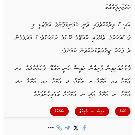
ހަމަޖެހިފަިވެއެވެ.
ރައީސް ވިދާޅުޅުވެފައި ވަނީ އެމަނިކުފާނުގެ އަމާޒަކީ މި
ފަސްއަހަރުގެ ތެރޭގައި ރާއްޖޭގެ ކޮންމެ ރަށަކަށްވެސް މަދުވެގެން
ދެ ފަހަރު ޒިޔާރަތްކުރެއްވުން ކަމަށެވެ.
ފެބްރުއަރީއިން ފެށިގެން ރައީސް ވަނީ އައްޑޫ، ފުވައްމުލައް، ގދ.
އަތޮޅު ގއ. އަތޮޅު، ތ. އަތޮޅު، ލ. އަތޮޅު، ހއ. އަތޮޅު، ހދ.
އަތޮޅު، ށ. އަތޮޅު އަދި ނ. އަތޮޅަށް ވަޑައިގެންފައެވެ.
,
,
ހަބަރު
ރައީސް ޑރ. މުއިއްޒު
ސަރުކާރު