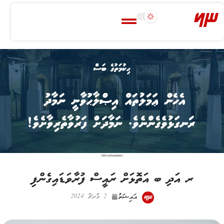
-Advertisement-
ރ އަދި ބ އަތޮޅަށް ރައީސް ފުރާވަޑައިގެންފި
އައިޝަތު
2 މާރޗް 2024