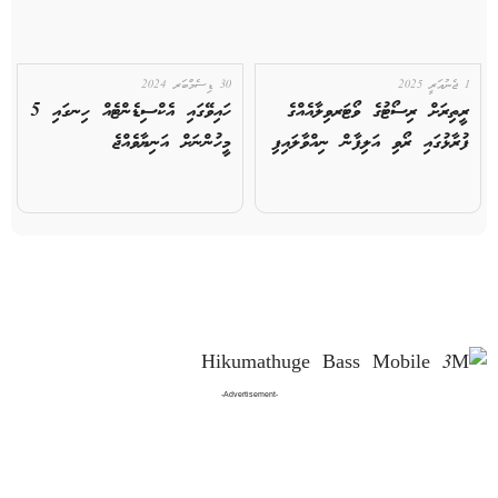
1 ޖެނުއަރީ 2025
30 ޑިސެމްބަރ 2024
ރީތިރަށް ރިސޯޓުގެ ވޯޓަރވިލާއެއްގެ
ހައިވޭގައި އެކްސިޑެންޓެއް ހިނގައި 5
ފުރާޅުގައި ރޯވި އަލިފާން ނިއްވާލައިފި
މީހުންނަށް އަނިޔާވެއްޖެ
-Advertisement-