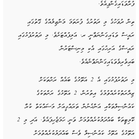
ފުރާވަޑައިގެންފިއެވެ.
ތިން ދުވަހުގެ މި ދަތުރުގެ ފުރަތަމަ މަންޒިލެއްގެ ގޮތުގައި
ރައީސް ވަޑައިގަންނަވާނީ ރ. އަލިފުއްޓަށެވެ. މި ދަތުރުފުޅުގައި
ރައީސްގެ އަރިހުގައި އެކި މިނިސްޓަރުން
ބައިވެރިވެވަޑައިގަންނަވާނެއެވެ.
މި ދަތުރުފުޅުގައި އެ 2 އަތޮޅުގެ ބައެއް ރަށްތަކަށް
ޒިޔާރަތްކުރެއްވުމުގެ އިތުރުން، 2 އަތޮޅުގެ ރަށްތަކުގެ
ކައުންސިލްތަކާއި އަންހެނުން ތަރައްގީއަށް މަސައްކަތް ކުރާ
ކޮމިޓީތަކާ ބައްދަލުކުރެއްވުމަށް ވަނީ ހަމަޖެހިފައެވެ. އަދި މި 2
އަތޮޅުގެ އަތޮޅު ކައުންސިލާ ވެސް ބައްދަލުކުރެއްވުމަށް