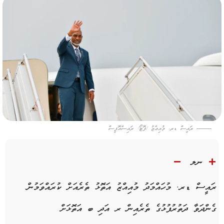
ރައީސް ޑރ. މުއިއްޒު /ފޮޓޯ: ރައިސްއޮފީސް
ނލ
ރައީސް ޑރ. މުހައްމަދު މުއިއްޒު އަތޮޅު ތެރެއަށް ކުރައްވަމުން
ގެންދަވާ ދަތުރުފުޅުގެ ތެރެއިން ރ އަދި ބ އަތޮޅަށް