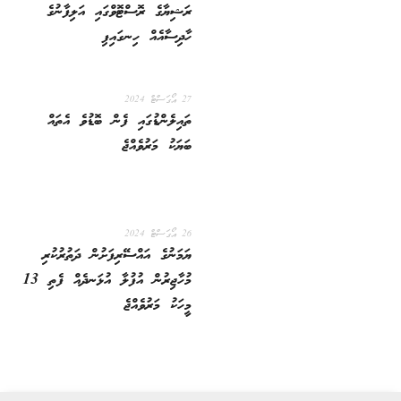
ރަޝިޔާގެ ރޮސްޓޮވްގައި އަލިފާނުގެ
ހާދިސާއެއް ހިނގައިފި
27 އޯގަސްޓް 2024
ތައިލެންޑުގައި ފެން ބޮޑުވެ އެތައް
ބަޔަކު މަރުވެއްޖެ
26 އޯގަސްޓް 2024
ޔަމަނުގެ އައްސޭރިފަށުން ދަތުރުކުރި
މުހާޖިރުން އުފުލާ އުޅަނދެއް ފެތި 13
މީހަކު މަރުވެއްޖެ