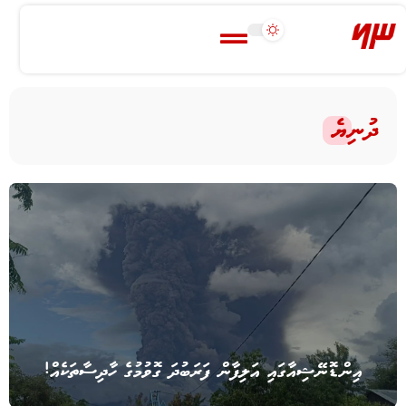
ދުނިޔެ
އިންޑޮނޭޝިއާގައި އަލިފާން ފަރަބުދަ ގޮވުމުގެ ހާދިސާތަކެއް!