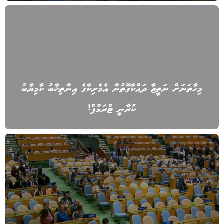
މިހާތަނަށް ނަތީޖާ ދައްކާގޮތުން އެމެރިކާގެ އިންތިޚާބު ކާމިޔާބު
ކުރާނީ ޓްރަމްޕް!