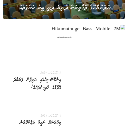
ނަތަންޔާހޫގެ ތަޤުރީރަށް ދުނިޔެ ދިނީ ބީރު ކަންފަތެއް!
-Advertisement-
9 ނޮވެމްބަރ 2024
އިންޑޮނޭޝިއާގައި އަލިފާން ފަރަބުދަ
ގޮވުމުގެ ހާދިސާތަކެއް!
6 ނޮވެމްބަރ 2024
މިހާތަނަށް ނަތީޖާ ދައްކާގޮތުން