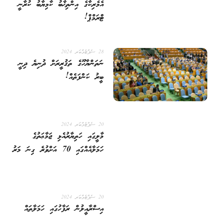
އެމެރިކާގެ އިންތިޚާބު ކާމިޔާބު ކުރާނީ
ޓްރަމްޕް!
28 ސެޕްޓެމްބަރ 2024
ނަތަންޔާހޫގެ ތަޤުރީރަށް ދުނިޔެ ދިނީ
ބީރު ކަންފަތެއް!
20 ސެޕްޓެމްބަރ 2024
މާލީގައި ހަތިޔާރުއެޅި ޖަމާޢަތުގެ
ހަމަލާއެއްގައި 70 އަށްވުރެ ގިނަ މަރު
20 ސެޕްޓެމްބަރ 2024
އިސްރާއީލުން ރަފާހުގައި ހަމަލާތައް