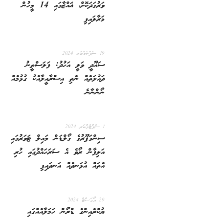
ވަރުގަދަކޮށް، ޣައްޒާގައި 14 މީހުން
މަރާލައިފި
19 ސެޕްޓެމްބަރ 2024
ސައޫދީ ވަލީ އަހުދު: ފަލަސްތީނު
ދައުލަތެއް ނެތި އިސްރާއީލާއެކު ގުޅުމެއް
ނޯންނާނެ
1 ސެޕްޓެމްބަރ 2024
ސިންގަޕޫރުގެ ގޯލްޑަން މައިލް ޓަވަރުގައި
އަލިފާން ރޯވެ އެ ސަރަހައްދުގައި ހުރި
އެތައް އުޅަނދެއް އަނދައިފި
29 އޯގަސްޓް 2024
ޔުކްރެއިންގެ ޑްރޯން ހަމަލާއެއްގައި