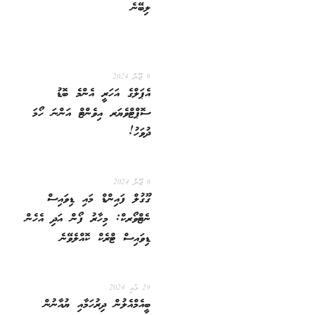
ލިބޭނެ
9 ޖޫން 2024
އެޕަލްގެ އަހަރީ އެންމެ ބޮޑު
ސޮޕްޓްވެޔަރ އިވެންޓް އަންނަ ހޯމަ
ދުވަހު!
6 ޖޫން 2024
ގޫގުލް ފައިންޑް މައި ޑިވައިސް
ނެޓްވޯރކް: މިހާރު ފޯން އަދި އެހެން
ޑިވައިސް ޓްރެކް ކޮއްލެވޭނެ
29 މެއި 2024
ބީއެމްއެލުން ދިރުހަމާއި ޔުއާނުން