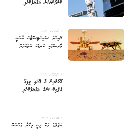
ކޮންފުންޏަކުން ތަޢާރަފްކޮށްފި
9 ނޮވެމްބަރ 2024
ޗައިނާގެ ސައިންޓިސްޓުން ބުނަނީ
މާރސްގައި ކަނޑެއް އޮތްކަމަށް
9 ނޮވެމްބަރ 2024
ގޫގުލްއިން އާ އޭއައި ވީޑިއޯ
އެޕްލިކޭޝަނެއް ތަޢާރަފުކޮށްފި
8 ނޮވެމްބަރ 2024
އެޕަލްގެ މެކް މިނީ މިހާރު ގަންނަން