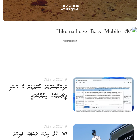
އޮތްކަމަށް
-Advertisement-
9 ނޮވެމްބަރ 2024
މައިކްރޯސޮފްޓްގެ ނޯޓްޕެޑަށް އާ އޭ.އައި
ފީޗަރތަކެއް އިތުރުކުރަނީ
9 ނޮވެމްބަރ 2024
60 ހުޅު ހިމެނޭ ރޮބޮޓެއް ޗައިނާގެ