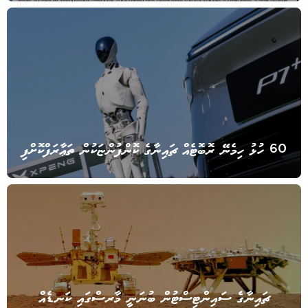
60 ހުޅު ހިމެނޭ ރޮބޮޓެއް ޗައިނާގެ ކޮންފުންޏަކުން ތަޢާރަފްކޮށްފި
ޗައިނާގެ ސައިންޓިސްޓުން ބުނަނީ މާރސްގައި ކަނޑެއް