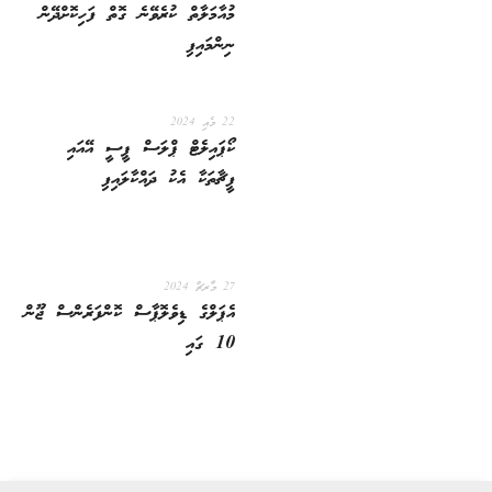
މުއާމަލާތް ކުރެވޭނެ ގޮތް ފަހިކޮށްދޭން
ނިންމައިފި
22 މެއި 2024
ކޯޕައިލެޓް ޕްލަސް ޕީސީ އޭއައި
ފީޗާތަކާ އެކު ދައްކާލައިފި
27 މާރޗް 2024
އެޕަލްގެ ޑިވެލޮޕާސް ކޮންފަރެންސް ޖޫން
10 ގައި