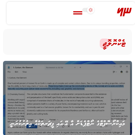
ޓެކްނޮލޮޖީ
މައިކްރޯސޮފްޓްގެ ނޯޓްޕެޑަށް އާ އޭ.އައި ފީޗަރތަކެއް އިތުރުކުރަނީ