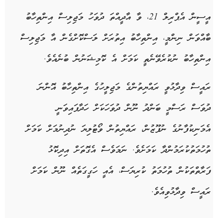
އީސީން އެޕްރިލް 21، ވާ އާދީއްތަ ދުވަހު މަޖިލިސް އިންތިހާބު
ބާއްވަން ނިންމީ، އިންތިހާބު އިތުރަށް ލަސްކޮށްގެން އާ މަޖިލިސް
އިންތިހާބު ނުކުރެވޭނެތީ ކަމަށް އެ ކޮމިޝަނުން ބުނެއެވެ.
ރައީސް ވިދާޅުވީ ރައްޔިތުންގެ މަޖިލީހުގެ އިންތިހާބު އޮންނަ
ދުވަސް ރަސްމީ ބަންދު ނޫން ދުވަހަކަށް ހަދާފައިވަނީ
އެމަނިކުފާނުގެ ނުފޫޒުން، ރައްޔިތުން ވޯޓުލިޔަ ނުދިނުމަށް ކަމަށް
ތުހުމަތުކުރަމުންދާ ކަމަށެވެ. ނަމަވެސް އެގޮތަށް އިދިކޮޅު
ފަރާތްތަކުން ތުހުމަތު ކުރިޔަސް، އެއީ ހަގީގަތެއް ނޫން ކަމަށް
ރައީސް ވިދާޅުވިއެވެ.