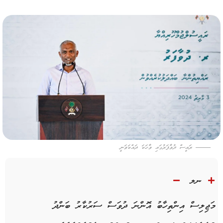
ރައީސް ދުވާފަރުގައި ވާހަކަ ދައްކަވަނީ
ނލ
މަޖިލިސް އިންތިހާބު އޮންނަ ދުވަސް ސަރުކާރު ބަންދު