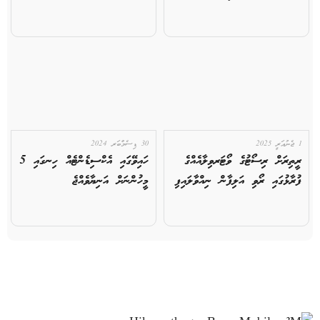
1 ޖެނުއަރީ 2025
30 ޑިސެމްބަރ 2024
ރީތިރަށް ރިސޯޓުގެ ވޯޓަރވިލާއެއްގެ
ހައިވޭގައި އެކްސިޑެންޓެއް ހިނގައި 5
ފުރާޅުގައި ރޯވި އަލިފާން ނިއްވާލައިފި
މީހުންނަށް އަނިޔާވެއްޖެ