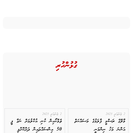
ގުޅުންހުރި
2 ޖެނުއަރީ 2025
2 ޖެނުއަރީ 2025
މާލޭގެ ރަސްމީ ފާލަމުގެ މަސައްކަތް
ވެމްކޯއިން ކުނި އުކާލުމަށް ނަގާ ފީ
އަންނަ މަހު ނިންމަނީ
50 އިންސައްތައިން ދަށްކޮށްފި