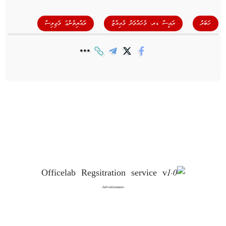
,
,
ހަބަރު
ރައީސް ޑރ. މުހައްމަދު މުއިއްޒު
ރައްޔިތުންގެ މަޖިލިސް
-Advertisement-