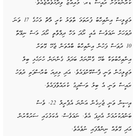
ކުރާނެކަމަށް ރައީސް ޑރ. މުއިއްޒު ވިދާޅުވެއްޖެއެވެ.
މަޖިލީސް އިންތިހާބު ފުރަަތަމަ ތާވަލު ކުރީ މާޗް މަހުގެ 17 ވަނަ
ދުވަހަށް ނަމަވެސް އެއީ ރޯދަ މަހާ ދިމާވާތީ ރޯދަ މަސް ނިމޭތާ
10 ދުވަސް ފަހުން އިންތިހާބު ބާއްވަން ޖެހޭ ގޮތަށް
އިންތިހާބުތަކާ ބެހޭ ގާނޫނަށް ބަދަލު ގެންނަން ހުށަހެޅި ބިލް
މަޖިލީހުން ވަނީ ފާސްކޮށްފައެވެ. އަދި މިދިޔަ ބުރާސްފަތި ދުވަހު
ރައީސް ވަނީ އެ ބިލު ތަސްދީގު ކުރައްވާފައެވެ.
އީސީން ވަނީ ޖެހިގެން އަންނަ އެޕްރީލް 22, ވެސް
ބަންދުކުރުމަށް އެދިފަ އެވެ. ނަމަވެސް, އެކަމުގައި ސަރުކާރުން
އަދި ގޮތެއް ނިންމާފައި ނުވެއެވެ.