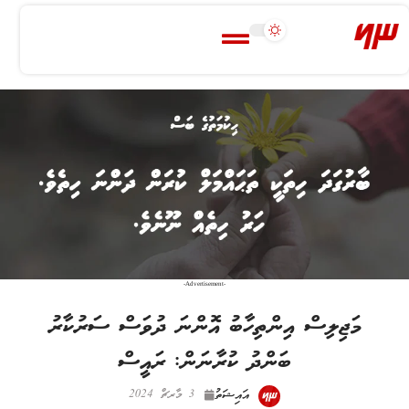
-Advertisement-
މަޖިލިސް އިންތިހާބު އޮންނަ ދުވަސް ސަރުކާރު
ބަންދު ކުރާނަން: ރައީސް
އައިޝަތު
3 މާރޗް 2024