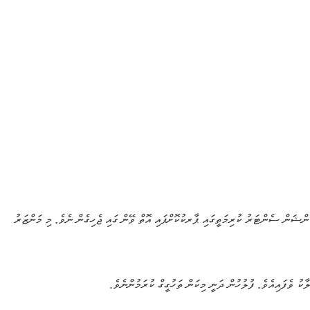
ންޝަން
ސެންޓަރު
ކުރިމަތީގައި
ޕާރކުކޮށްފައި
އޮތް
ވޭން
ގައި
ޖެހިގެން
ނެވެ
.
މި
މަންޒަރު
ލާކު
ވެފައިއެވެ
.
ފުލުހުން
ދަނީ
މިކަން
ތަހުގީގް
ކުރަމުންނެވެ
.