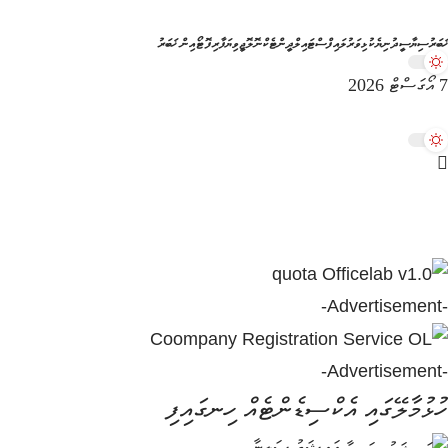
ޚަބަރު
ސިޔާސީ
ދުނިޔެ
ކުޅިވަރު
ލައިފްސްޓައިލް
ދީން
ޓެކްނޮލޮޖީ
ވިޔަފާރި
ފޮޓޯއިން ޚަބަރު
7 އޯގަސްޓް 2026
-Advertisement-
-Advertisement-
ހުޅުމާލޭގައި އެކްސިޑެންޓެއް ހިނގައިފި
އައިޝަތު ސަލީނާ