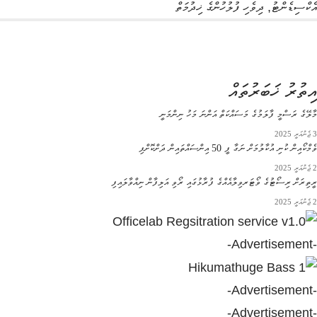
އެކްސިޑެންޓު
,
ދިވެހި ފުލުހުންގެ ޚިދުމަތް
އިތުރު ޚަބަރުތައް
މާލޭގެ ރަސްމީ ފާލަމުގެ މަސައްކަތް އަންނަ މަހު ނިންމަނީ
3 ޖެނުއަރީ 2025
ވެމްކޯއިން ކުނި އުކާލުމަށް ނަގާ ފީ 50 އިންސައްތައިން ދަށްކޮށްފި
2 ޖެނުއަރީ 2025
ރީތިރަށް ރިސޯޓުގެ ވޯޓަރވިލާއެއްގެ ފުރާޅުގައި ރޯވި އަލިފާން ނިއްވާލައިފި
2 ޖެނުއަރީ 2025
-Advertisement-
-Advertisement-
-Advertisement-