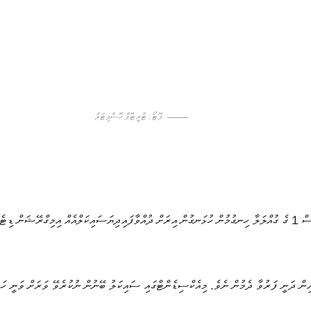
ފޮޓޯ: ޓްރީޓޮޕް ހޮސްޕިޓަލް
ސް
1
ގެ
ގުއްލަލާ
ހިނގުމުން
ހުޅަނގުން
އިރަށް
ދުއްވާފައިދިޔަ
ސައިކަލްއެއް
އިމިގްރޭޝަން
ޑިޓެ
ިން
ދަނީ
ފަރުވާ
ދެމުން
ނެވެ
.
މިއެކްސިޑެންޓްގައި
ސައިކަލު
ބޭނުން
ނުކުރެވޭ
ވަރަށް
ވަނީ
ހަ