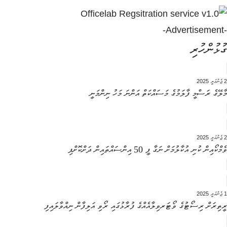
-Advertisement-
ގުޅުންހުރި
2 ޖެނުއަރީ 2025
މާލޭގެ ރަސްމީ ފާލަމުގެ މަސައްކަތް އަންނަ މަހު ނިންމަނީ
2 ޖެނުއަރީ 2025
ވެމްކޯއިން ކުނި އުކާލުމަށް ނަގާ ފީ 50 އިންސައްތައިން ދަށްކޮށްފި
1 ޖެނުއަރީ 2025
ރީތިރަށް ރިސޯޓުގެ ވޯޓަރވިލާއެއްގެ ފުރާޅުގައި ރޯވި އަލިފާން ނިއްވާލައިފި