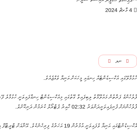
4 މާރޗް 2024
ނލ
ހުޅުމާލޭގައި
އެކްސިޑެންޓެއް
ހިނގައި
މީހަކަށް
އަނިޔާ
ވެއްޖެއެވެ
.
ފުލުހުންގެ
ފަރާތުން
މައުލޫމާތު
ލިބިފައިވާ
ގޮތުގައި
މިއެކްސިޑެންޓް
ހިނގާފައިވަނީ
ހުޅުމާލެ
ފޭ
ފުލުހުންނަށް
ފެނިފައިވަނީ
ދަންވަރު
02:32
ހާއިރު
ޕެޓްރޯލް
ކުރަމުން
ދަނިކޮށެވެ
.
އެކްސިޑެންޓްގައި
އަނިޔާ
ވެފައިވަނީ
އުމުރުން
19
އަހަރުގެ
ފިރިހެނެކެވެ
.
އޭނާއަށް
ޓްރީޓޮޕް
އ