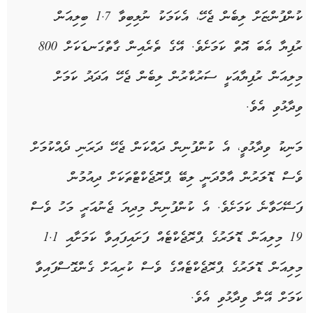
ކުންފުންޏަށް ލިބެން ޖެހޭ، އެކަމަކު ނުލިބިވާ 1.7 ބިލިއަން
ރުފިޔާ އެބަ އޮތް ކަމަށެވެ. އޭގެ ތެރެއިން ގާތްގަނޑަކަށް 800
މިލިއަން ރުފިޔާއަކީ ސަރުކާރުން ލިބެން ޖެހޭ އަދަދު ކަމަށް
ވިދާޅުވި އެވެ.
މަނިކު ވިދާޅުވީ، އެ ކުންފުނިން ދައްކަން ޖެހޭ ދަރަނި ދެއްކުމަށް
ވެސް ޑޮލަރުން އާމްދަނީ ލިބޭ ޕްރޮޖެކްޓްތަކަށް ދިއުމުން
ފަސޭހަވާނެ ކަމަށެވެ. އެ ކުންފުނިން މިދިޔަ ޖެނުއަރީ މަހު ވެސް
19 މިލިއަން ޑޮލަރުގެ ޕްރޮޖެކްޓެއް ފަށައިފައިވާ ކަމަށާއި 1.1
މިލިއަން ޑޮލަރުގެ ޕްރޮޖެކްޓެއްގެ ވެސް ކުރިއަށް ގެންގޮސްފައިވާ
ކަމަށް އޭނާ ވިދާޅުވި އެވެ.