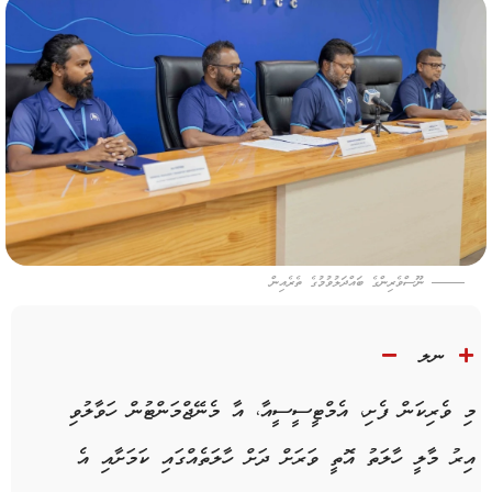
ނޫސްވެރިންގެ ބައްދަލުވުމުގެ ތެރެއިން
ނލ
މި ވެރިކަން ފެށި، އެމްޓީސީސީއާ، އާ މެނޭޖްމަންޓުން ހަވާލުވި
އިރު މާލީ ހާލަތު އޮތީ ވަރަށް ދަށް ހާލަތެއްގައި ކަމަށާއި އެ