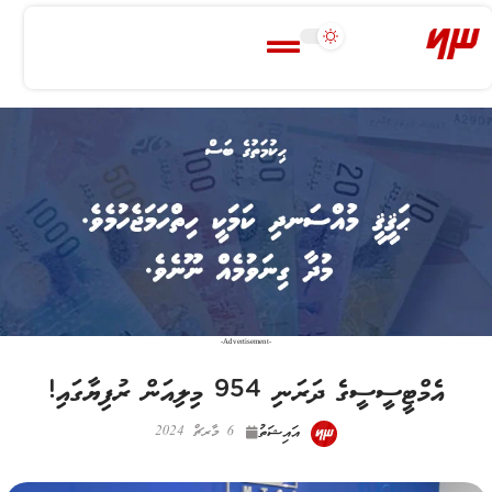
-Advertisement-
އެމްޓީސީސީގެ ދަރަނި 954 މިލިއަން ރުފިޔާގައި!
އައިޝަތު
6 މާރޗް 2024