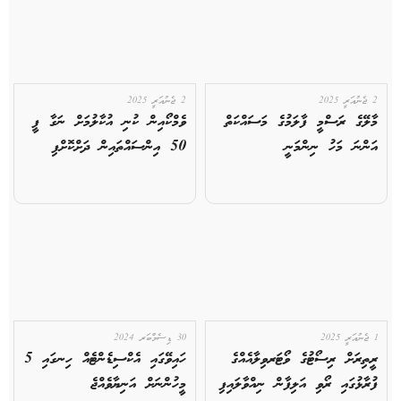
2 ޖެނުއަރީ 2025
2 ޖެނުއަރީ 2025
މާލޭގެ ރަސްމީ ފާލަމުގެ މަސައްކަތް
ވެމްކޯއިން ކުނި އުކާލުމަށް ނަގާ ފީ
އަންނަ މަހު ނިންމަނީ
50 އިންސައްތައިން ދަށްކޮށްފި
1 ޖެނުއަރީ 2025
30 ޑިސެމްބަރ 2024
ރީތިރަށް ރިސޯޓުގެ ވޯޓަރވިލާއެއްގެ
ހައިވޭގައި އެކްސިޑެންޓެއް ހިނގައި 5
ފުރާޅުގައި ރޯވި އަލިފާން ނިއްވާލައިފި
މީހުންނަށް އަނިޔާވެއްޖެ