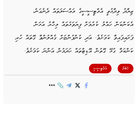
ޒިޔާދު ވިދާޅުވީ އެމްޓީސީސީގެ މައްސަލަތައް ދެނެގަނެ،
އެކަންކަން ހައްލު ކުރުމަށް ފިޔަވަޅުތައް މިހާރު އަޅަން
ފަށައިފައިވާ ކަމަށެވެ. އަދި ކުންފުންޏަށް ގެއްލުންވާ ގޮތައް ހުރި
ކަންކަމާ ގުޅޭ ގޮތުން އޮޑިޓްތައް ހަދަމުން އަންނަ ކަމަށެވެ.
,
ހަބަރު
އެމްޓީސީސީ