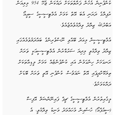
ކުންފުނިން އެހެން ފަރާތްތަކަށް ދައްކަން ޖެހޭ 954 މިލިއަން
ރުފިޔާގެ ދަރަނި އެބަ އޮތް ކަމަށް އެމްޓީސީސީގެ ސީއީއޯ
އަބްދުﷲ ޒިޔާދު ވިދާޅުވެއްޖެއެވެ.
އެމްޓީސީސީން މިއަދު ބޭއްވި ނޫސްވެރިންގެ ބައްދަލުވުމެއްގައި
ޒިޔާދު ވިދާޅުވީ މިދިޔަ ސަރުކާރުން އެމްޓީސީސީއަކީ ވަރަށް
ރަނގަޅަށް ހިންގަމުން އައި ކުންފުންޏެއް ކަމަށް މީޑިއާތަކަށް
ތިލަކޮށްދީފައި އޮތް ނަމަވެސް، ކުންފުނި އޮތީ ވަރަށް ބޮޑަށް
ދަރާކަމަށެވެ.
މީގެއިތުރުން އެމްޓީސީސީގެ ޗީފް ފައިނޭންޝަލް އޮފިސާ
(ސީއެފްއޯ) ހުސެއިން މުހައްމަދު މަނިކު ވިދާޅުވީ، އެ