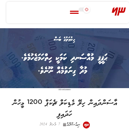
-Advertisement-
އާސަންދައިން ހިލޭ މެޑިކަލް ޗެކަޕް 1200 މީހުން
ހަދައިފި
ނިއުސްރޫމް
7 މާރޗް 2024