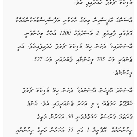
މެޑިކަލް ޗެކަޕް ހައްދައިފި އެވެ.
އާސަންދަ އޮފީސްއިން މިއަދު ހާމަކުރި ތަފާސްހިސާބުތަކުންދައްކާ
ގޮތުގައި ފާއިދުވި 2 މަސްދުވަހު 1200 އެއްހާ މީހުންވަނީ
އާސަންދައިގެ ދަށުން ހިލޭ މެޑިކަލް ޗެކަޕް ހަދައިފައިއެވެ. އެއީ
ޖެނުއަރީ މަހު 705 މީހުންނާއި ފެބްރުއަރީ މަހު 527
މީހުންނެވެ.
އާސަންދަ އޮފީހުން އާސަންދަގެ ދަށުން ހިލޭ މެޑިކަލް ޗެކަޕް
ހެދޭގޮތް ހަމަޖެއްސީ މި އަހަރު ޖެނުއަރީގައި އެވެ. އެންމެ
ފުރަތަމަ ފުރުސަތު ހުޅުވާލެވުނީ 50 އަހަރުން މަތީގެ
މީހުންނަށެވެ. އޭޕްރީލް 1 ގައި 35 އަހަރުން މަތީގެ މީހުންނާއި