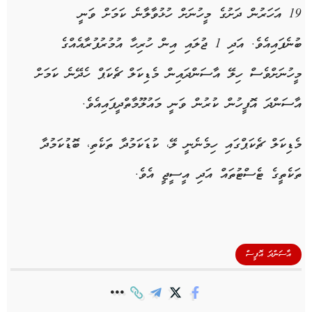
19 އަހަރުން ދަށުގެ މީހުނަށް ހުޅުވާލާނެ ކަމަށް ވަނީ
ބުނެފައިއެވެ. އަދި 1 ޖުލައި އިން ހުރިހާ އުމުރުފުރާއެއްގެ
މީހުނަށްވެސް ހިލޭ އާސަންދައިން މެޑިކަލް ޗެކަޕް ހެދޭނެ ކަމަށް
އާސަންދަ އޮފީހުން ކުރުން ވަނީ މައުލޫމާތްދީފައިއެވެ.
މެޑިކަލް ޗެކަޕްގައި ހިމެނެނީ ލޭ، ކުޑަކަމުދާ ތަކެތި، ބޮޑުކަމުދާ
ތަކެތީގެ ޓެސްޓުތައް އަދި އީސީޖީ އެވެ.
އާސަންދަ އޮފީސް