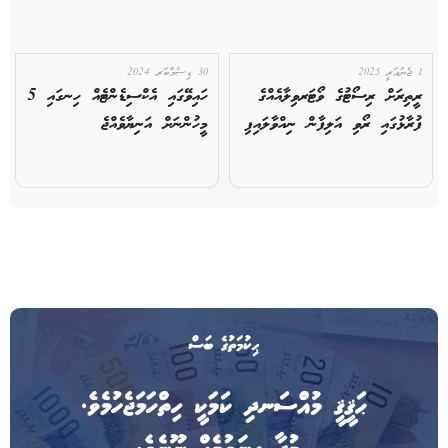
1 ޖެނުއަރީ 2025
30 ޑިސެމްބަރ 2024
ރީތިރަށް ރިސޯޓުގެ ވޯޓަރވިލާއެއްގެ
ހައިވޭގައި އެކްސިޑެންޓެއް ހިނގައި 5
ފުރާޅުގައި ރޯވި އަލިފާން ނިއްވާލައިފި
މީހުންނަށް އަނިޔާވެއްޖެ