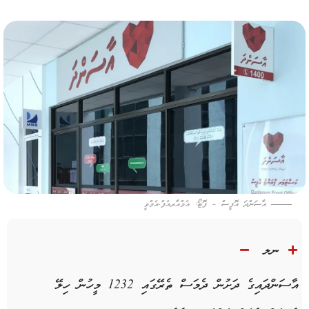
އާސަންދަ އޮފީސް – ފޮޓޯ: އެމްއާރއެފް.އެމްވީ
ނލ
އާސަންދައިގެ ދަށުން ދެމަސް ތެރޭގައި 1232 މީހުން ހިލޭ