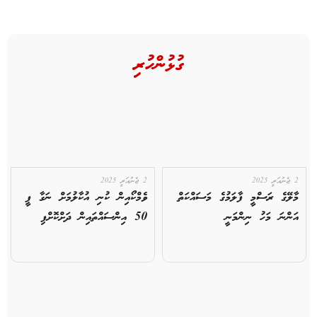
ގުޅުންހުރި
2 ޖެނުއަރީ 2025
2 ޖެނުއަރީ 2025
މާލޭގެ ރަސްމީ ފާލަމުގެ މަސައްކަތް
ވެމްކޯއިން ކުނި އުކާލުމަށް ނަގާ ފީ
އަންނަ މަހު ނިންމަނީ
50 އިންސައްތައިން ދަށްކޮށްފި