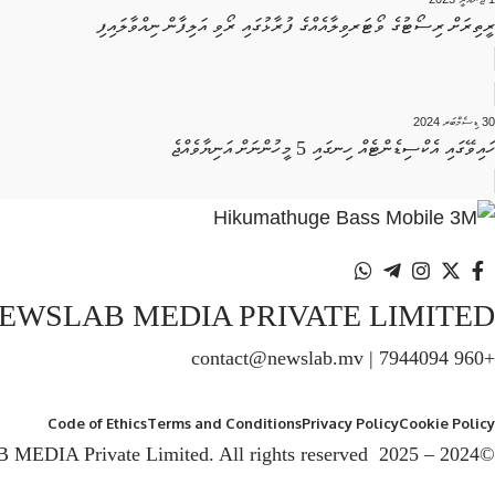
ރީތިރަށް ރިސޯޓުގެ ވޯޓަރވިލާއެއްގެ ފުރާޅުގައި ރޯވި އަލިފާން ނިއްވާލައިފި
30 ޑިސެމްބަރ 2024
ހައިވޭގައި އެކްސިޑެންޓެއް ހިނގައި 5 މީހުންނަށް އަނިޔާވެއްޖެ
EWSLAB MEDIA PRIVATE LIMITED
+960 7944094 | contact@newslab.mv
Code of Ethics
Terms and Conditions
Privacy Policy
Cookie Policy
©2024 – 2025 NEWSLAB MEDIA Private Limited. All rights reserved