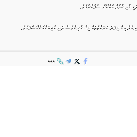
އެލް އިން މިފަދަ ހަރަކާތްތައް މީގެ ކުރިންވެސް ވަނީ ކުރިއަށްގެންގޮސްފައެވެ.