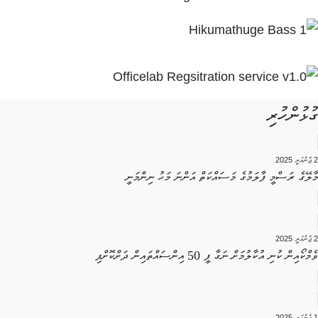
ގުޅުންހުރި
2 ޖެނުއަރީ 2025
މާލޭގެ ރަސްމީ ފާލަމުގެ މަސައްކަތް އަންނަ މަހު ނިންމަނީ
2 ޖެނުއަރީ 2025
ވެމްކޯއިން ކުނި އުކާލުމަށް ނަގާ ފީ 50 އިންސައްތައިން ދަށްކޮށްފި
1 ޖެނުއަރީ 2025