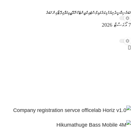
ޚަބަރު
ސިޔާސީ
ދުނިޔެ
ކުޅިވަރު
ލައިފްސްޓައިލް
ދީން
ޓެކްނޮލޮޖީ
ވިޔަފާރި
ފޮޓޯއިން ޚަބަރު
7 އޯގަސްޓް 2026