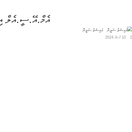
އެމް.އޭ.ސީ.އެލް އި
އައިޝަތު ސަލީނާ
10 މާރޗް 2024