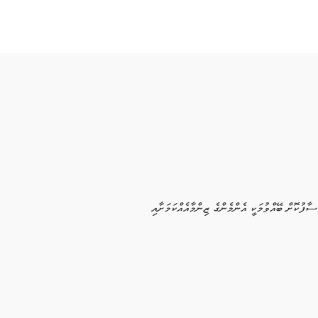
ފުކޮށް ބޭއްވުމަކީ އެންމެންގެ ޒިންމާއެއްކަމަށާއި