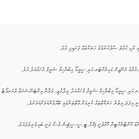
 މުޅި ހުޅުލެ ސާފުކުރުމުގެ ހަރަކާތެއް ފަށައިފި އެވެ.
ީ.އެލްގެ މެނޭޖިން ޑައިރެކްޓަރ އަދި ސީއީއޯ އިބްރާހިމް ޝަރީފް މުހައްމަދު އެވެ.
ްޓަރ އަދި ސީއީއޯ އިބްރާހިމް ޝަރީފް މުހައްމަދު ވިދާޅުވީ، ވެލާނާ އިންޓަނޭޝަނަލް އެއަރޕޯޓު ސާ
ަނީ މިފަދަ އިތުރު ހަރަކާތްތައް ކުރިއަށް އޮތްތަނުގައި ބޭއްވުންކަމަށްކަމަށެވެ.
ންޑް ކޮންޓްރެކްޓިން ކޮމްޕެނީ (އެމް.ޓީ.ސީ.ސީ)އިން ވެސް ވަނީ ބައިވެރިވެފައެވެ.