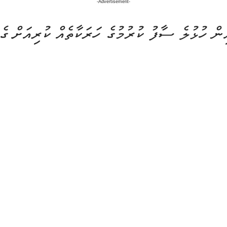
-Advertisement-
ން ހުޅުލެ ސާފު ކުރުމުގެ ހަރަކާތެއް ކުރިއަށް ގ