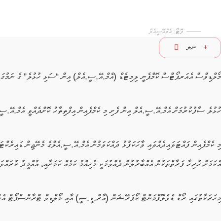
ފޮޓޯ: އެމްއޭސީއެލް
ނލ
މޯލްޑިވްސް އެއަރޕޯޓްސް ކޮމްޕެނީ ލިމިޓެޑް (އެމް.އޭ.ސީ.އެލް) އިން “ސަޅި ހުޅުލެ” ގެ ނަމުގައި
ހުޅުލެ ސާފުކުރުމަށް އެމް.އޭ.ސީ.އެލް އިން ފެށި މި ކެމްޕެއިން އިފްތިތާހު ކޮށްދެއްވީ އެމް.އޭ.ސ
މި ކެމްޕެއިން ފައްޓަވައިދެއްވައި ވާހަކަފުޅު ދައްކަވަމުން އެމް.އޭ.ސީ.އެލްގެ މެނޭޖިން ޑައިރެކ
އެކަމަށް ހުރިހާ ފަރާތްތަކުން އެއްބާރުލުން ދެއްވުމަކީ މުހިއްމު ކަމެއް ކަމަށާއި، އުއްމީދު ކުރައްވ
މިހަރަކާތުގައި ރޯޑް ޑެވެލޮޕްމަންޓް ކޯޕަރޭޝަން (އާރް.ޑީ.ސީ) އާއި މޯލްޑިވް ޓްރާންސްޕޯޓް އެ