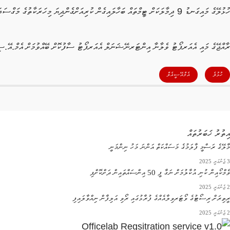
ހުޅުލޭގެ މައިގަނޑު 9 ދިމާލަކަށް ޓީމްތައް ބަހާލައިގެން ކުރިއަށްގެންދިޔަ މިހަރަކާތުގެ މަގްސަދަކީ މުޅި ހުޅުލެ އެއްކޮށް ސާފުކުރުމެވެ.
ރާއްޖޭގެ މައި އެއަރޕޯޓު ވެލާނާ އިންޓަރނޭޝަނަލް އެއަރޕޯޓު ސާފުކޮށް ބޭއްވުމަށް އެމް.އޭ.ސީ.
,
ހުޅުލެ
އެމްއޭސީއެލް
އިތުރު ޚަބަރުތައް
މާލޭގެ ރަސްމީ ފާލަމުގެ މަސައްކަތް އަންނަ މަހު ނިންމަނީ
3 ޖެނުއަރީ 2025
ވެމްކޯއިން ކުނި އުކާލުމަށް ނަގާ ފީ 50 އިންސައްތައިން ދަށްކޮށްފި
2 ޖެނުއަރީ 2025
ރީތިރަށް ރިސޯޓުގެ ވޯޓަރވިލާއެއްގެ ފުރާޅުގައި ރޯވި އަލިފާން ނިއްވާލައިފި
2 ޖެނުއަރީ 2025