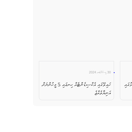
30 ޑިސެމްބަރ 2024
ުގައި
ހައިވޭގައި އެކްސިޑެންޓެއް ހިނގައި 5 މީހުންނަށް
އަނިޔާވެއްޖެ