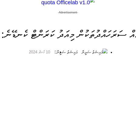
-Advertisement-
ެއް ސަރަހައްދުތަކުން މިއަދު ކަރަންޓް ކެނޑޭނެ:
އައިޝަތު ސަލީނާ
10 މާރޗް 2024