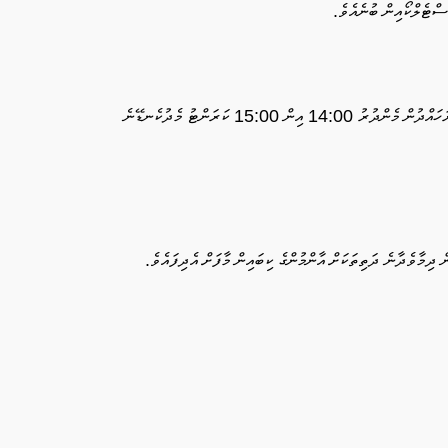
މީގެ އިތުރުން ހުޅުމާލެ، ޗަނބޭލީ މަގު ގޯޅި 6 އަދި 7 ހިމެނޭ ސަރަހައްދުން މެންދުރު 14:00 އިން 15:00 ކަރަންޓު މެދުކެނޑޭނެ
 ދިމާވެދާނެ ދަތިތަކަށް އާންމުންގެ ކިބައިން މާފަށް އެދިފައެވެ.