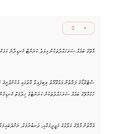
މާލޭގެ ބައެއް ސަރަހައްދުތަކުން މިއަދު ކަރަންޓް ކެނޑިދާނެ ކަމަށް
ސްޓެލްކޯގެ ފަރާތުން މައުލޫމާތު ލިބިފައިވާ ގޮތުގައި އެކުންފުނީގެ ކ
ހުޅުމާލޭގެ ބައެއް ސަރަހައްދުތަކުން ކަރަންޓުގެ ޚިދުމަތް ކެނޑިގެން
އެގޮތުން މާލޭގެ ގަލޮޅުގެ މަޖީދީމަގާއި، ދަނބުރުމަގު، ރަށްދެބައިމަގ