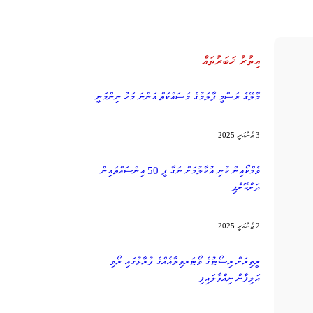
އިތުރު ޚަބަރުތައް
މާލޭގެ ރަސްމީ ފާލަމުގެ މަސައްކަތް އަންނަ މަހު ނިންމަނީ
3 ޖެނުއަރީ 2025
ވެމްކޯއިން ކުނި އުކާލުމަށް ނަގާ ފީ 50 އިންސައްތައިން
ދަށްކޮށްފި
2 ޖެނުއަރީ 2025
ރީތިރަށް ރިސޯޓުގެ ވޯޓަރވިލާއެއްގެ ފުރާޅުގައި ރޯވި
އަލިފާން ނިއްވާލައިފި