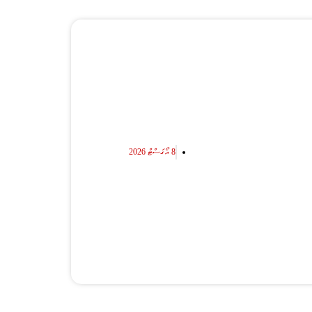
8 އޯގަސްޓް 2026