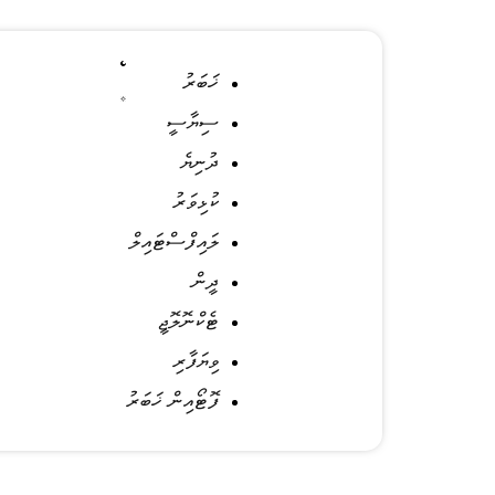
ޚަބަރު
ސިޔާސީ
ދުނިޔެ
ކުޅިވަރު
ލައިފްސްޓައިލް
ދީން
ޓެކްނޮލޮޖީ
ވިޔަފާރި
ފޮޓޯއިން ޚަބަރު