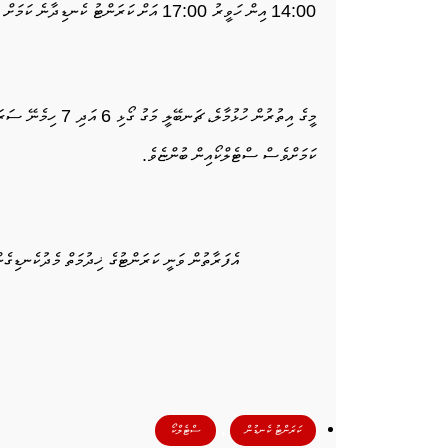
14:00 އިން ހަވީރު 17:00 އަށް ކަރަންޓު ކެނޑިދާނެ ކަމަށް ސްޓެލްކޯއިން ބުނެއެވެ.
ކަމަށްވެސް ސްޓެލްކޯއިން ބުންޏެވެ.
އެފަރާތުން ވަނީ ކަރަންޓުގެ ޚިދުމަތް މެދުކެނޑިގެން
,
ކަރަންޓު ކެނޑުން
ސްޓެލްކޯ