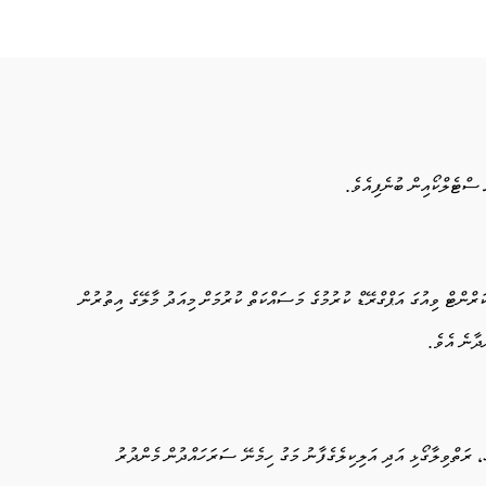
 ސްޓެލްކޯއިން ބުނެފިއެވެ.
ަރްންޓް ވިއުގަ އަޕްގްރޭޑް ކުރުމުގެ މަސައްކަތް ކުރުމަށް މިއަދު މާލޭގެ އިތުރުން
ދާނެ އެވެ.
ު، ރަތްވިލާގޯޅި އަދި އަލިކިލެގެފާނު މަގު ހިމެނޭ ސަރަހައްދުން މެންދުރު