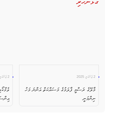
ގުޅުންހުރި
2 ޖެނުއަރީ 2025
2 ޖެނުއަރީ 2025
މާލޭގެ ރަސްމީ ފާލަމުގެ މަސައްކަތް އަންނަ މަހު
ނިންމަނީ
އިންސަ