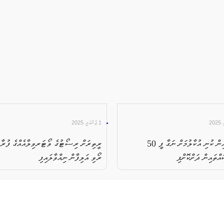
1 ޖެނުއަރީ 2025
ވެމްކޯއިން ކުނި އުކާލުމަށް ނަގާ ފީ 50
ރީތިރަށް ރިސޯޓުގެ ވޯޓަރވިލާއެއްގެ ފުރާޅ
އްތައިން ދަށްކޮށްފި
ރޯވި އަލިފާން ނިއްވާލައިފި