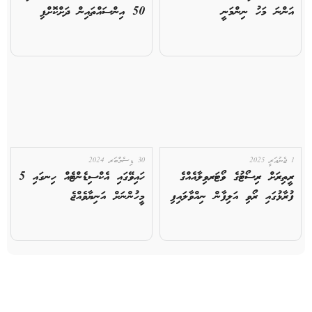
އަންނަ މަހު ނިންމަނީ
50 އިންސައްތައިން ދަށްކޮށްފި
1 ޖެނުއަރީ 2025
30 ޑިސެމްބަރ 2024
ރީތިރަށް ރިސޯޓުގެ ވޯޓަރވިލާއެއްގެ
ހައިވޭގައި އެކްސިޑެންޓެއް ހިނގައި 5
ފުރާޅުގައި ރޯވި އަލިފާން ނިއްވާލައިފި
މީހުންނަށް އަނިޔާވެއްޖެ