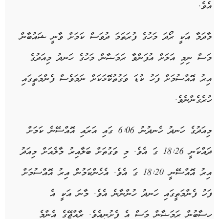
އެވެ.
މާދަމާ އަކީ ރޯދަ މަހުގެ ފުރަތަމަ ދުވަސް ކަމަށް ވާނީ ޝައުބާން
މަސް ނިމި އަލަށް އުފަންވާ ރަމަޟާން މަހުގެ ހަނދު މިއަދުގެ
އިރު އޮއްސުމަށް ފަހު ކުޑަ ވަގުތުކޮޅަކަށް ނަމަވެސް ފެންމަތީގައި
ހުރެގެންނެވެ.
މިއަދުގެ ހަނދު ހެނދުނު 6:06 ގައި އަރައި އޮއްސޭނެ ކަމަށް
ދައްކަނީ 18:26 ގަ އެވެ. މި ވަގުތަށް ބަލާއިރު މާލެއަށް މިއަދު
އިރު އޮއްސޭނީ 18:20 ގަ އެވެ. އެހެންކަމުން އިރު އޮއްސުމަށް
ފަހު ފެންމަތީގައި ހަނދު ހުންނާނެ އެވެ. މާނަ އަކީ އެ
ހިސާބުން ރަމަޟާން މަސް އެ ފެށުނީއެވެ. ރާއްޖޭގެ އެންމެ