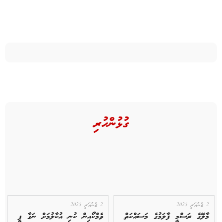
ގުޅުންހުރި
2 ޖެނުއަރީ 2025
2 ޖެނުއަރީ 2025
މާލޭގެ ރަސްމީ ފާލަމުގެ މަސައްކަތް
ވެމްކޯއިން ކުނި އުކާލުމަށް ނަގާ ފީ