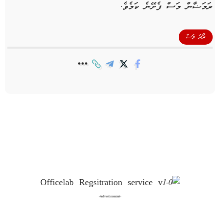
ރަމަޟާން މަސް ފެށޭނެ ކަމެވެ.
ރޯދަ މަސް
-Advertisement-