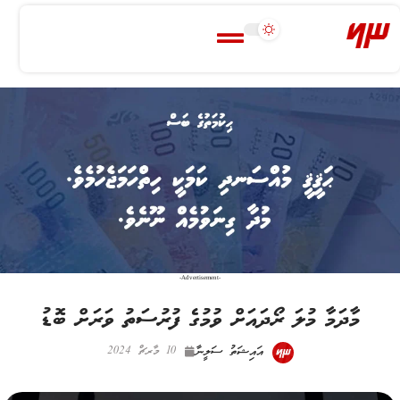
-Advertisement-
މާދަމާ މުލަ ރޯދައަށް ވުމުގެ ފުރުސަތު ވަރަށް ބޮޑު
އައިޝަތު ސަލީނާ
10 މާރޗް 2024