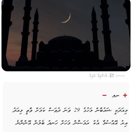
ފޮޓޯ؛ މުސްލިމް އެއިޑް
ނލ
މިއަދަކީ ޝައުބާން މަހުގެ 29 ވަނަ ދުވަސް ކަމަށް ވާތީ މިއަދު
އިރު އޮއްސުމާ އެކު ރަމަޟާން މަހަށް ހަނދު ބެލުން އޮންނާނެ