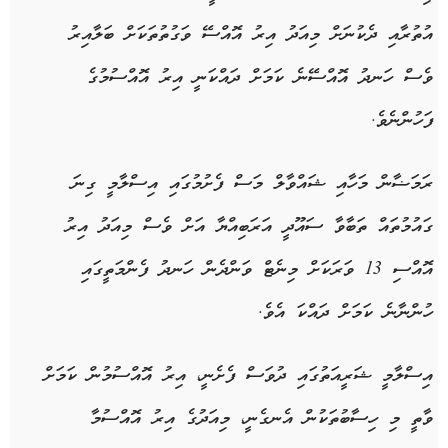
އުތުރާއި ދެކުނަށް މިއަދު އިރު އޮއްސޭ ވަގުތުތަކަށް ބަލާއިރު
ވެސް ހަނދު އޮއްސޭނެ ކަމަށް ދައްކަނީ އިރު އޮއްސުމުގެ
ފަހުންނެވެ.
ރަމަޟާން މަހާއި ޝައްވާލް މަސް ފެށުމުގައި އިސްލާމީ ގިނަ
ގައުމުތައް ތަބާވާ ސައޫދީ އަރަބިއްޔާ އަށް ވެސް މިއަދު އިރު
އޮއްސި 13 ވަރަކަށް މިނެޓް ވަންދެން ހަނދު ފެންމަތީގައި
ހުންނާނެ ކަމަށް ދައްކަ އެވެ.
އިސްލާމީ ޝަރީއަތުގައި ދުވަސް ފެށެނީ، އިރު އޮއްސުމުން ކަމަށް
ވާތީ މި ހިސާބުތަކުން އެނގެނީ، މިއަދުގެ އިރު އޮއްސުމާ