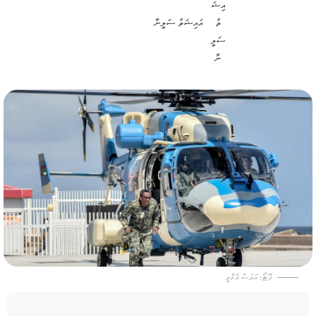
އައިޝަތު ސަލީނާ
ފޮޓޯ؛ އަވަސް އެމްވީ