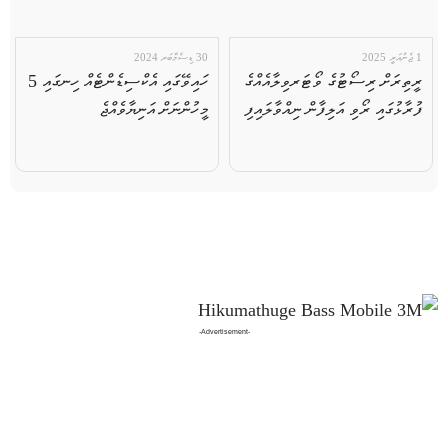
1 ޖެނުއަރީ 2025
30 ޑިސެމްބަރ 2024
ރީތިރަށް ރިސޯޓުގެ ވޯޓަރވިލާއެއްގެ
ހައިވޭގައި އެކްސިޑެންޓެއް ހިނގައި 5
ފުރާޅުގައި ރޯވި އަލިފާން ނިއްވާލައިފި
މީހުންނަށް އަނިޔާވެއްޖެ
-Advertisement-