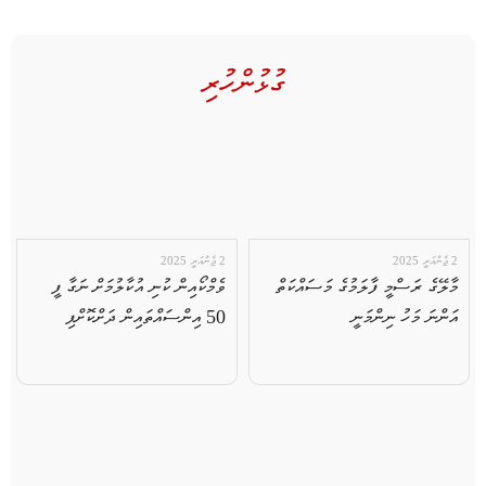
ގުޅުންހުރި
2 ޖެނުއަރީ 2025
2 ޖެނުއަރީ 2025
މާލޭގެ ރަސްމީ ފާލަމުގެ މަސައްކަތް
ވެމްކޯއިން ކުނި އުކާލުމަށް ނަގާ ފީ
އަންނަ މަހު ނިންމަނީ
50 އިންސައްތައިން ދަށްކޮށްފި