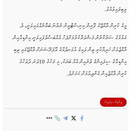
ލިބިފައިވެއެވެ.
މީގެ ކުރިން ރާއްޖޭގެ ފޮރިން މިނިސްޓްރީން ނެރުނު ބަޔާނެއްގައިވަނީ، ދެ
ގައުމުގެ ސަރުކާރުން މަޝްވަރާކުރުމަށްފަހު އެއްބަސްވެފައިވަނީ އިންޑިއާއިން
ރާއްޖެއަށް ހަދިޔާކުރި ތިން ވައިގެ އުޅަނދެއްގެ އޮޕަރޭޝަނަށް ރާއްޖޭގައި ތިބި
އިންޑިއާގެ ސިފައިންގެ ތެރެއިން އެއް ބަޔަކު، މި މަހުގެ 10ވަނަ ދުވަހުގެ
ކުރިން ރާއްޖެއިން ގެންދިއުމަށް ކަމަށެވެ.
އިންޑިޔާ ސިފައިން