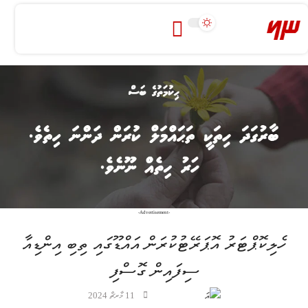
-Advertisement-
ހެލިކޮޕްޓަރު އޮޕަރޭޓުކުރަން އައްޑޫގައި ތިބި އިންޑިއާ
ސިފައިން ގޮސްފި
11 މާރޗް 2024