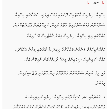
ނލ
އިންޑިއާ ސިފައިން ރާއްޖެއިން ފޮނުވައިލުމަށް ދިވެހި ސަރުކާރާއި އިންޑިއާ
ސަރުކާރުން އެއްބަސްވެފައިވާ ގޮތުގެ މަތިން، ހެލިކޮޕްޓަރު އޮޕަރޭޓުކުރަން
އައްޑޫގައި ތިބި އިންޑިއާ ސިފައިން މިއަދު ރާއްޖެއިން ގޮސްފިއެވެ.
އެމްއެންޑީއެފްގެ ފަރާތުން މައުލޫމާތު ލިބިފައިވާ ގޮތުގައި މިހާރު އައްޑޫގައި
އެއްވެސް އިންޑިއާ ސިފައިންގެ މީހަކު ގާއިމްވެގެން ނުތިބޭނެ އެވެ.
އެއީ މީގެ ކުރިން ސަރުކާރުން މައުލޫމާތު ދިން ގޮތުގައި 25 ސިފައިން
ތިއްބެވެ.
ލ. ކައްދުއާއި ހދ. ހަނިމާދޫގައި އިންޑިއާ ސިފައިން ތިބިއިރު، އެ
ތަންތަނުގައި ތިބި ސިފައިން މެއި 10ގެ ކުރިން ގެންދާނެ ކަމަށް މައުލޫމާތު