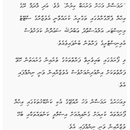
“ރަމަޟާން މަހަށް މަރުހަބާ ކިޔުން” މެވެ. އަދި މާދަމާ ރޭގެ
އިހްޔާ ޕްރޮގްރާމުގައި ތަގްރީރު ކުރައްވާނީ އެވުޒާރާގެ ސްޓޭޓް
މިނިސްޓަރ އަލްއުސްތާޛު ޢަބްދުﷲ ސަޢުދާން ކަމަށްވެސް
އެމިނިސްޓްރީގެ ފަރާތުން ބުނެފައިވެއެވެ.
މި ފޯރަމުގައި ބައިވެރިވާ ފަރާތްތަކުގެ ތެރެއިން ގުރުއަތުން ހޮވޭ
ފަރާތްތަކަށް އިނާމުދިނުމަށްވެސް އެވުޒާރާއިން ވަނީ ނިންމާފައި
އެވެ.
މިއަހަރުގެ ރަމަޟާން މަހު ރާއްޖޭގެ އެކި ކަންކޮޅުތަކުގައި އިހްޔާ
ފޯރަމްތައް ކުރިޔަށް ގެންދިޔުމަށް އިސްލާމީ ކަންތައްތަކާއި ބެހޭ
ވުޒާރާއިން ވަނީ ނިންމާފައި އެވެ.