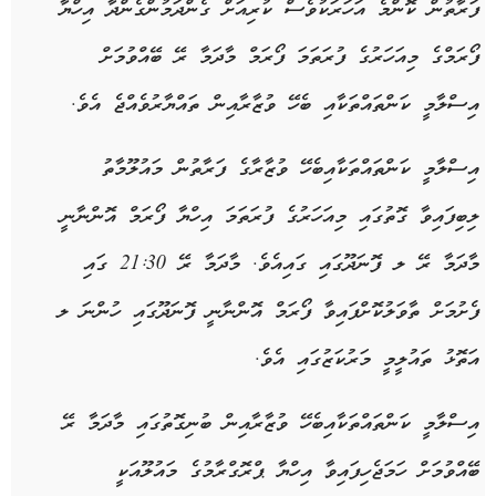
ފަރާތުން ކޮންމެ އަހަރަކުވެސް ކުރިއަށް ގެންދަމުންގެންދާ އިހްޔާ
ފޯރަމްގެ މިއަހަރުގެ ފުރަތަމަ ފޯރަމް މާދަމާ ރޭ ބޭއްވުމަށް
އިސްލާމީ ކަންތައްތަކާއި ބެހޭ ވުޒާރާއިން ތައްޔާރުވެއްޖެ އެވެ.
އިސްލާމީ ކަންތައްތަކާއިބެހޭ ވުޒާރާގެ ފަރާތުން މައުލޫމާތު
ލިބިފައިވާ ގޮތުގައި މިއަހަރުގެ ފުރަތަމަ އިހްޔާ ފޯރަމް އޮންނާނީ
މާދަމާ ރޭ ލ ފޮނަދޫގައި ގައިއެވެ. މާދަމާ ރޭ 21:30 ގައި
ފެށުމަށް ތާވަލުކޮށްފައިވާ ފޯރަމް އޮންނާނީ ފޮނަދޫގައި ހުންނަ ލ
އަތޮޅު ތައުލީމީ މަރުކަޒުގައި އެވެ.
އިސްލާމީ ކަންތައްތަކާއިބެހޭ ވުޒާރާއިން ބުނިގޮތުގައި މާދަމާ ރޭ
ބޭއްވުމަށް ހަމަޖެހިފައިވާ އިހްޔާ ޕްރޮގްރާމުގެ މައުލޫއަކީ