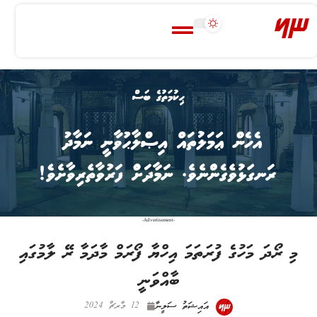
-Advertisement-
މި ރޯދަ މަހުގެ ފުރަތަމަ އިހްޔާ ފޯރަމް މާދަމާ ރޭ ލާމުގައި
ބާއްވަނީ
އައިޝަތު ސަލީނާ
12 މާރޗް 2024