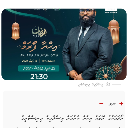
ފޮޓޯ: އިސްލާމިކް މިނިސްޓްރީ
ނލ
ރޯދަމަހުގެ ރޭތައް އިހްޔާ ކުރުމަށް އިސްލާމިކް މިނިސްޓްރީގެ