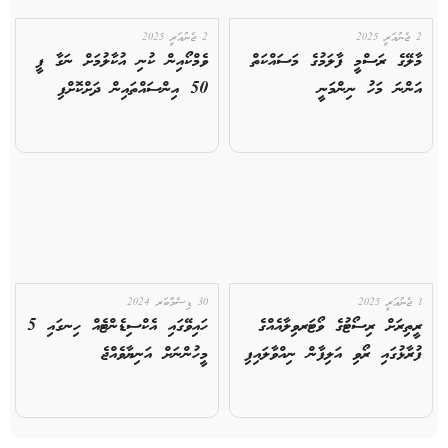
2 ޖެނުއަރީ 2025
2 ޖެނުއަރީ 2025
މާލޭގެ ރަސްމީ ފާލަމުގެ މަސައްކަތް
ވެމްކޯއިން ކުނި އުކާލުމަށް ނަގާ ފީ
އަންނަ މަހު ނިންމަނީ
50 އިންސައްތައިން ދަށްކޮށްފި
1 ޖެނުއަރީ 2025
30 ޑިސެމްބަރ 2024
ރީތިރަށް ރިސޯޓުގެ ވޯޓަރވިލާއެއްގެ
ހައިވޭގައި އެކްސިޑެންޓެއް ހިނގައި 5
ފުރާޅުގައި ރޯވި އަލިފާން ނިއްވާލައިފި
މީހުންނަށް އަނިޔާވެއްޖެ