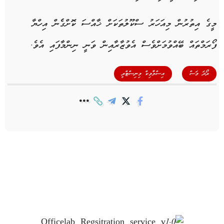
މީގެ އިތުރުން މިއަހަރު ސްކޫލުތަކަށް ޚާއްސަ ކޮށްގެެން އިހްޔާ
ފޯރަމްތައް ބޭއްވުމަށްވެސް އެވުޒާރާއިން ވަނީ ނިންމާފައި އެވެ.
,
ރޯދަ މަސް
އިސްލާމިކް މިނިސްޓްރީ