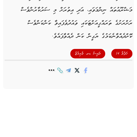
މަޝްރޫއުތައް ނިންމަވައި، އަދި އިތުރަށް މި ސަރުކާރުންވެސް
ރަށްރަށުގެ ތަރައްގީއަށްޓަކައި ވައުދުވެފައިވާ ކަންކަންވެސް
ކޮށްދެއްވާނެކަމުގެ ޔަގީން ކަން ދެއްވާފައެވެ.
,
ހަފްތާ 14
ރައީސް ޑރ. މުއިއްޒު