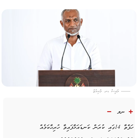
ރައީސް ޑރ. މުއިއްޒު
ނލ
ހަފްތާ 14ގައި ކުރަން ކަނޑައަޅާފައިވާ ހުރިހާކަމެއް