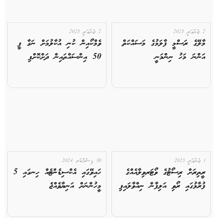
2 ޖެނުއަރީ 2025
2 ޖެނުއަރީ 2025
މާލޭގެ ރަސްމީ ފާލަމުގެ މަސައްކަތް
ވެމްކޯއިން ކުނި އުކާލުމަށް ނަގާ ފީ
އަންނަ މަހު ނިންމަނީ
50 އިންސައްތައިން ދަށްކޮށްފި
1 ޖެނުއަރީ 2025
30 ޑިސެމްބަރ 2024
ރީތިރަށް ރިސޯޓުގެ ވޯޓަރވިލާއެއްގެ
ހައިވޭގައި އެކްސިޑެންޓެއް ހިނގައި 5
ފުރާޅުގައި ރޯވި އަލިފާން ނިއްވާލައިފި
މީހުންނަށް އަނިޔާވެއްޖެ