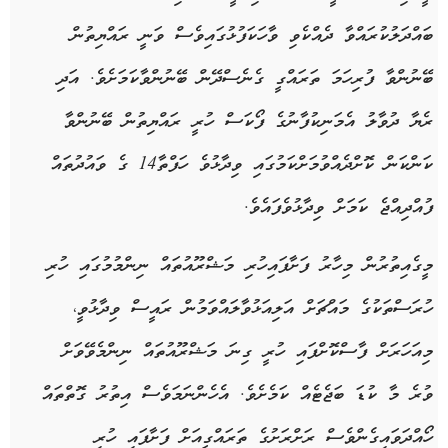
ބައްދަލުކުރައްވާ ދެއްކެވި ވާހަކަފުޅުގައިވެސް ވަނީ ރައްޔިތުން
ބޭނުންވާ ފުރިހަމަ ތަރައްގީ ގެނެސްދޭން ބޭނުންވާކަމަށެވެ. އަދި
ރެޔާ ދުވާލު އެމަނިކުފާނުގެ ފޯކަސް ހުރީ ރައްޔިތުން ބޭނުންވާ
ކަންކަން ކޮށްދެއްވުމަށްކަމުގައި ވިދާޅުވެ ހަފްތާ14 ގެ ވައުދުތައް
ފުއްދިއްޖެ ކަމަށް ވިދާޅުވެފައެވެ.
މީގެއިތުރުން މިހާރު ފަށާފައިހުރި މަޝްރޫއުތައް ނިންމުމުގައި ހުރި
ހުރަސްތަކުގެ މައްޗަށް އަލިއަޅުވާލައްވަމުން ރައީސް ވިދާޅުވީ،
މިއަހަރަށް ފާސްކޮށްފައި ހުރީ ގިނަ މަޝްރޫއުތައް ނިންމެވޭވަށް
ވުރެ މާ ކުޑަ ބަޖެޓެއް ކަމެށެވެ. އެހެންނަމަވެސް އިތުރު ގޮތްތައް
ހޯއްދަވައިގެންވެސް ރަށްރަށުގެ ތަރައްގީއަށް ފަށާފައި ހުރި