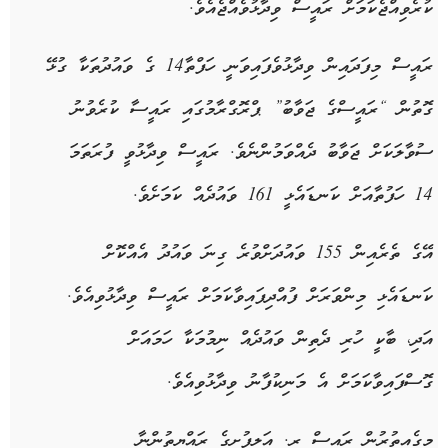
ކުރެވިއްޖެކަމަށް ރައީސް ވިދާޅުވެއްޖެއެވެ.
ރައީސް މިފަދައިން ވިދާޅުވެފައިވަނީ ހަފްތާ14 ގެ ވައުދުތަކާ ގުޅޭ
ގޮތުން “ރައީސްގެ ޖަވާބު” ޕްރޮގްރާމުގައި ރައީސާ ކުރެވުނު
ސުވާލަކަށް ޖަވާބު ދެއްވަމުންނެވެ. ރައީސް ވިދާޅުވީ ފުރަތަމަ
14 ހަފުތާއަށް ކަނޑައެޅީ 161 ވައުދެއް ކަމަށެވެ.
އޭގެ ތެރެއިން 155 ވައުދަށްވުރެ ގިނަ ވައުދު އެއްކޮށް
ކަނޑައެޅި މިންވަރަށް ފުއްދިފައިވާކަމަށް ރައީސް ވިދާޅުވިއެވެ.
އަދި، ބާކީ ހުރި ދެތިން ވައުދެއް ނިމުމަކާ ހަމައަށް
ގޮސްފައިވާކަމަށް އެ މަނިކުފާނު ވިދާޅުވިއެވެ.
މީގެއިތުރުން ރައީސް ރ. އަލިފުށީގެ ރައްޔިތުންނާ