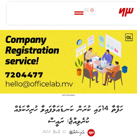
-Advertisement-
ހަފްތާ 14ގައި ކުރަން ކަނޑައަޅާފައިވާ ހުރިހާކަމެއް
ކުރެވިއްޖެ: ރައީސް
އައިޝަތު
12 މާރޗް 2024