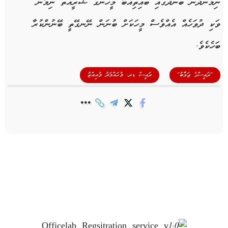
ނިމެންދެން ބަންދުގައި ބައިތިއްބާ މީހުންގެ ޝަރީއަތް ނިމޭނެ
ވަކި ދުވަހެއް އެއްވެސް މީހަކަށް ބުނަން ނޭނގޭތީ ބޭނުންކުރާ
ބަހެކެވެ.
,
"ރައީސްގެ ޖަވާބު"
ރައީސް ޑރ. މުހައްމަދު މުއިއްޒު