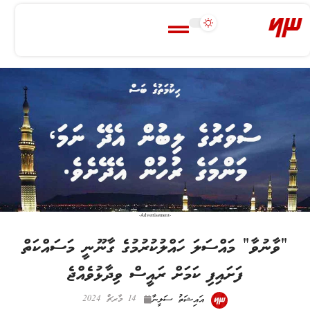
-Advertisement-
“ވާނުވާ” މައްސަލަ ހައްލުކުރުމުގެ ގާނޫނީ މަސައްކަތް
ފަށައިފި ކަމަށް ރައީސް ވިދާޅުވެއްޖެ
އައިޝަތު ސަލީނާ
14 މާރޗް 2024