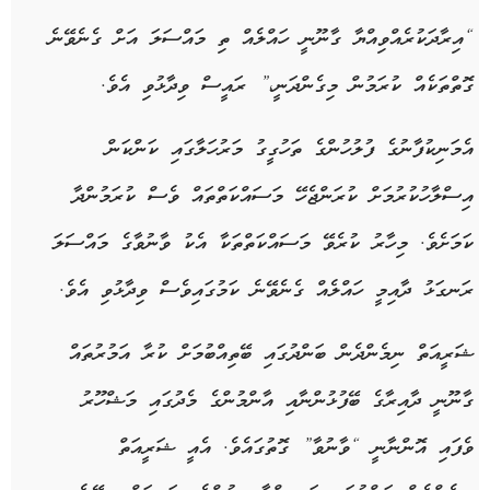
“އިރާދަކުރެއްވިއްޔާ ގާނޫނީ ހައްލެއް ތި މައްސަލަ އަށް ގެނެވޭނެ
ގޮތްތަކެއް ކުރަމުން މިގެންދަނީ،” ރައީސް ވިދާޅުވި އެވެ.
އެމަނިކުފާނުގެ ފުލުހުންގެ ތަހުގީގު މަރުހަލާގައި ކަންކަން
އިސްލާހުކުރުމަށް ކުރަންޖެހޭ މަސައްކަތްތައް ވެސް ކުރަމުންދާ
ކަމަށެވެ. މިހާރު ކުރެވޭ މަސައްކަތްތަކާ އެކު ވާނުވާގެ މައްސަލަ
ރަނގަޅު ދާއިމީ ހައްލެއް ގެނެވޭނެ ކަމުގައިވެސް ވިދާޅުވި އެވެ.
ޝަރީއަތް ނިމެންދެން ބަންދުގައި ބޭތިއްބުމަށް ކުރާ އަމުރުތައް
ގާނޫނީ ދާއިރާގެ ބޭފުޅުންނާއި އާންމުންގެ މެދުގައި މަޝްހޫރު
ވެފައި އޮންނާނީ “ވާނުވާ” ގޮތުގައެވެ. އެއީ ޝަރީއަތް