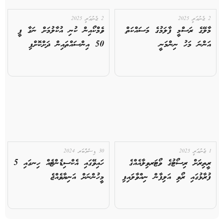
2 ޖެނުއަރީ 2025
2 ޖެނުއަރީ 2025
މާލޭގެ ރަސްމީ ފާލަމުގެ މަސައްކަތް
ވެމްކޯއިން ކުނި އުކާލުމަށް ނަގާ ފީ
އަންނަ މަހު ނިންމަނީ
50 އިންސައްތައިން ދަށްކޮށްފި
1 ޖެނުއަރީ 2025
30 ޑިސެމްބަރ 2024
ރީތިރަށް ރިސޯޓުގެ ވޯޓަރވިލާއެއްގެ
ހައިވޭގައި އެކްސިޑެންޓެއް ހިނގައި 5
ފުރާޅުގައި ރޯވި އަލިފާން ނިއްވާލައިފި
މީހުންނަށް އަނިޔާވެއްޖެ