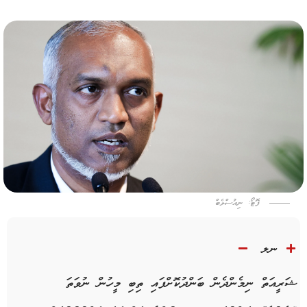
ފޮޓޯ: ނިއުސްލެބް
ނލ
ޝަރީއަތް ނިމެންދެން ބަންދުކޮށްފައި ތިބި މީހުން ނުވަތަ