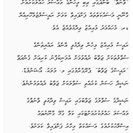
“ވާނުވާ” ބަންދުގައި ތިބި މީހުންގެ މައްސަލަ ހައްލުކުރުމަށް
ގާނޫނީ މަސައްކަތްތައް ފަށާފައިވާ ކަމަށް ރައީސުލްޖުމްހޫރިއްޔާ
ޑރ. މުހައްމަދު މުއިއްޒު ވިދާޅުވެއްޖެ އެވެ.
ރައީސް މުއިއްޒު މިހެން ވިދާޅުވީ އާންމު ރައްޔިތުންގެ
ސުވާލުތަކަށް ޖަވާބު ދެއްވުމަށް އެމަނިކުފާނު ކުރިއަށް ގެންދަވާ
“ރައީސްގެ ޖަވާބު” ޕްރޮގްރާމުގައި މ. މުލަކު، އޯޝަންލެޑް،
ނަޝީދާ ހަސަން ކުރެއްވި ސުވާލަކަށް ޖަވާބު ދެއްވަމުންނެވެ.
ނަޝީދާގެ ސުވާލުގެ ޖަވާބުގައި ރައީސް ވިދާޅުވީ ވާނުވާގެ
މައްސަލަ ހައްލުކުރުމަށްޓަކައި ކަމާ ގުޅޭ ގާނޫނުތައް
އިސްލާހުކުރުމުގެ މަސައްކަތް މިހާރު ފަށާފައިވާ ކަމަށެވެ.