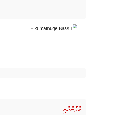
ގުޅުންހުރި