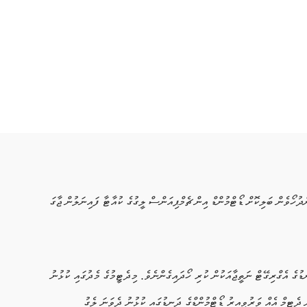
ހޯވެން ބަލިކޮށް ޑޯޓްމުންޑް އިން ޗެމްޕިއަންސް ލީގުގެ ކުއާޓާ ފައިނަލުން ޖާގަ
ޑުގެ އެގްރިގޭޓް ނަތީޖާއަކުން ކުރި ހޯދައިގެންނެވެ. މިދެޓީމުގެ މެދުގައި ކުޅުނު
ދެޓީމް އެއް ވަރުވީއިރު ޑޯޓްމުންޑްގެ ދަނޑުގައި ކުޅުނު ދެވަނަ ލެގު