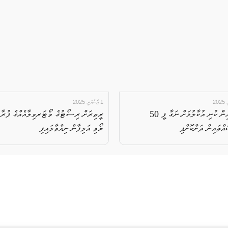
1 ޖެނުއަރީ 2025
ވެމްކޯއިން ކުނި އުކާލުމަށް ނަގާ ފީ 50
ރީތިރަށް ރިސޯޓުގެ ވޯޓަރވިލާއެއްގެ ފުރާޅ
އްތައިން ދަށްކޮށްފި
ރޯވި އަލިފާން ނިއްވާލައިފި