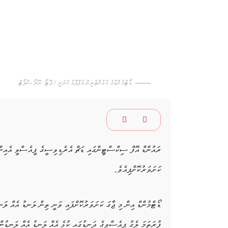
ޑޯޓްމުންޑްގެ ކުޅުންތެރިން އުފާފާޅު ކުރަނީ / ފޮޓޯ: ޔޫރޯ ސްޕޯޓް
ރައުންޑް އޮފް ސިކްސްޓީންގައި ޑަޗް އެރެޑިވިސީގެ ޕީއެސްވީ އެއިންދު
ކަށަވަރުކޮށްފިއެވެ.
ޑޯޓްމުންޑް އިން މި ޖާގަ ކަށަވަރުކޮށްފައި ވަނީ ތިން ލަނޑު އެއް ލަނ
ފުރަތަމަ ލެގު ޕީއެސްވީގެ ދަނޑުގައި ކުޅެ އެއް ލަނޑު އެއް ލަނޑުން 