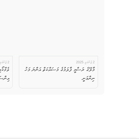
2 ޖެނުއަރީ 2025
2 ޖެނުއަރީ 2025
މާލޭގެ ރަސްމީ ފާލަމުގެ މަސައްކަތް އަންނަ މަހު
ނިންމަނީ
އިންސަ