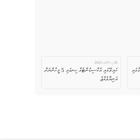
30 ޑިސެމްބަރ 2024
ުގައި
ހައިވޭގައި އެކްސިޑެންޓެއް ހިނގައި 5 މީހުންނަށް
އަނިޔާވެއްޖެ