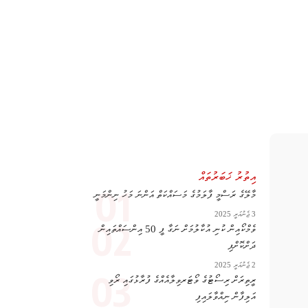
އިތުރު ޚަބަރުތައް
މާލޭގެ ރަސްމީ ފާލަމުގެ މަސައްކަތް އަންނަ މަހު ނިންމަނީ
3 ޖެނުއަރީ 2025
ވެމްކޯއިން ކުނި އުކާލުމަށް ނަގާ ފީ 50 އިންސައްތައިން
ދަށްކޮށްފި
2 ޖެނުއަރީ 2025
ރީތިރަށް ރިސޯޓުގެ ވޯޓަރވިލާއެއްގެ ފުރާޅުގައި ރޯވި
އަލިފާން ނިއްވާލައިފި