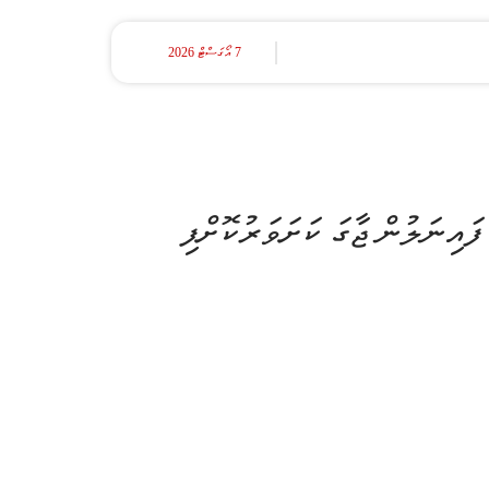
7 އޯގަސްޓް 2026
ައިނަލުން ޖާގަ ކަށަވަރުކޮށްފި