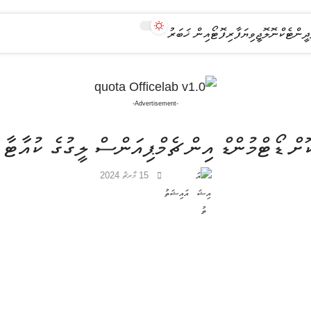
ދީން
ޓެކްނޮލޮޖީ
ވިޔަފާރި
ފޮޓޯއިން ޚަބަރު
-Advertisement-
ށް ޑޯޓްމުންޑް އިން ޗެމްޕިއަންސް ލީގުގެ ކުއާޓާ ފ
15 މާރޗް 2024
އައިޝަތު