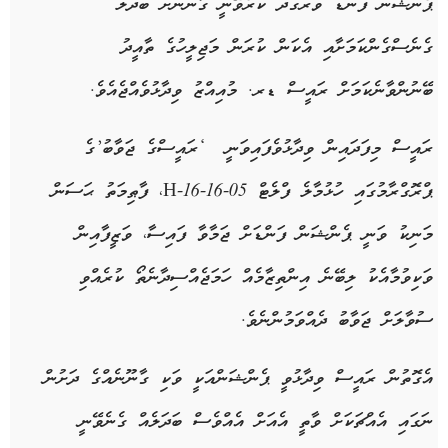
ޕެންޝަން ފަންޑު ވަރުގަދަ ކުރެވޭނީ ގާނޫނަށް ބަދަލު
ގެނެސްގެންކަމަށާއި އެކަން ކުރަން މަޖިލީހުގެ ތާއީދު
ބޭނުންވާނެކަމަށް ރައީސް ޑރ. މުއިއްޒު ވިދާޅުވެއްޖެއެވެ.
ރައީސް މިފަދައިން ވިދާޅުވެފައިވަނީ ‘ރައީސްގެ ޖަވާބު’ގެ
ޕްރޮގްރާމުގައި ހުޅުމާލެ ފްލެޓް H-16-16-05، ފާޠިމަތު ޙަސަން
މަނިކު ވަނީ ޕެންޝަން ފަންޑަށް ޖަމާވާ ފައިސާ، ވަޒީފާއިން
ވަކިވުމާއެކު ލިބޭނެ އިންތިޒާމެއް ހަމަޖެއްސިދާނެތޯ ކުރެއްވި
ސުވާލަށް ޖަވާބު ދެއްވަމުންނެވެ.
އެގޮތުން ރައީސް ވިދާޅުވީ ޕެންޝަންއަކީ ވަކި ގާނޫނެއްގެ ދަށުން
ނަގައި އެއްޗަކަށް ވާތީ އެއަށް އެއްވެސް ބަދަލެއް ގެނެވޭނީ