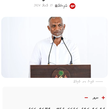
އައިޝަތު
15 މާރޗް 2024
ރައީސް ޑރ. މުއިއްޒު
ނލ