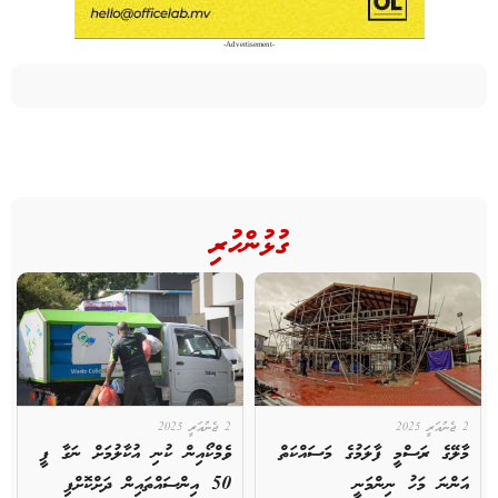
-Advertisement-
ގުޅުންހުރި
2 ޖެނުއަރީ 2025
2 ޖެނުއަރީ 2025
މާލޭގެ ރަސްމީ ފާލަމުގެ މަސައްކަތް
ވެމްކޯއިން ކުނި އުކާލުމަށް ނަގާ ފީ
އަންނަ މަހު ނިންމަނީ
50 އިންސައްތައިން ދަށްކޮށްފި