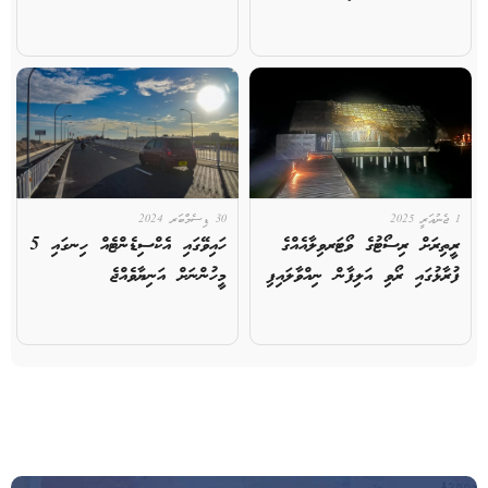
1 ޖެނުއަރީ 2025
30 ޑިސެމްބަރ 2024
ރީތިރަށް ރިސޯޓުގެ ވޯޓަރވިލާއެއްގެ
ހައިވޭގައި އެކްސިޑެންޓެއް ހިނގައި 5
ފުރާޅުގައި ރޯވި އަލިފާން ނިއްވާލައިފި
މީހުންނަށް އަނިޔާވެއްޖެ