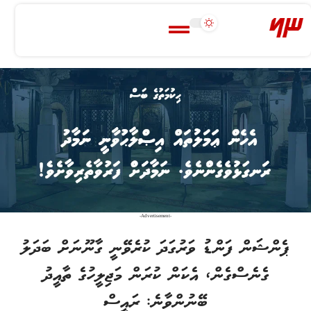
-Advertisement-
ޕެންޝަން ފަންޑު ވަރުގަދަ ކުރެވޭނީ ގާނޫނަށް ބަދަލު
ގެނެސްގެން، އެކަން ކުރަން މަޖިލީހުގެ ތާއީދު
ބޭނުންވާނެ: ރައީސް