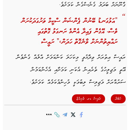
ގާނޫނަށް ބަދަލު ގެނެސްގެން ކަމަށެވެ.
“އަޅުގަނޑު ބޭނުން ޕެންޝަން ސްކީމް ވަރުގަދަކުރަން
ވެސް. އޭގެން ފައިދާ އެންމެ ރަނގަޅު ގޮތުގައި
ރައްޔިތުންނަށް ވާނެގޮތް ހަދަން،” ރައީސް
ރައީސް އިތުރަށް ވިދާޅުވީ މިކަހަލަ ކަންކަމަށް އްލެއް ގެނެވެން
އޮތީ މަޖިލީހުގެ ތެރެއިން އެކަނި ކަމަށާއި އެހެންކަމުން
ސަރުކާރަށް މަޖިލިސް ލިބުމަކީ މުހިންމުކަމެއް ކަމަށެވެ.
,
ހަބަރު
ރައީސް ޑރ. މުއިއްޒު