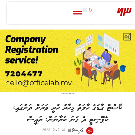
-Advertisement-
ކޯސްޓް ގާޑުގެ ހާލަތު މިހާރު ހުރީ ވަރަށް ދަށުގައި،
ކެޕޭސިޓީ ދެ ގުނަ ކުރާނަން: ރައީސް
އައިޝަތު
16 މާރޗް 2024