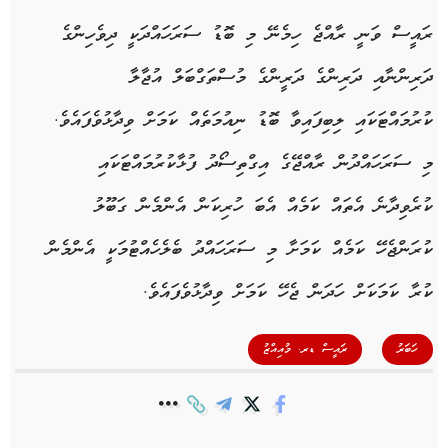
ރައީސް ވަނީ ރާއްޖެ ހިމެނޭ މި ބޮޑު ސަރަހައްދަކީ ދިވެހިންގެ
ދަރިންނާއި ދަރިންގެ ދަރީންގެ މުސްތަގްބަލް އުޖާލާ
ކުރުމައްޓަކައި ލިބިފައިވާ ބޮޑު ނިއުމަތެއް ކަމަށް ވިދާޅުވެފައެވެ.
މި ސަރަހައްދުން ރާއްޖޭގެ އިގްތިސޯދު ފުޅާކުރުމައްޓަކައި
ކުރެވިދާނެ އެތައް ކަމެއް އެބަ ހުރިކަން އެންމެން ގަބޫލު
ކުރަންޖެހޭ ކަމެއް ކަމަށާ މި ސަރަހައްދު ބެލެހެއްޓުމަކީ އެންމެން
ކުރާ ކަމަކަށް ހަދަން ޖެހޭ ކަމަށް ވިދާޅުވެފައެވެ.
,
ހަބަރު
ރައީސް ޑރ. މުއިއްޒު