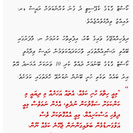
ކޯސްޓް ގާޑުގެ ކެޕޭސިޓީ ދެ ގުނަ ކުރާނެކަމަށް ރައީސް ޑރ.
މުއިއްޒު ވިދާޅުވެއްޖެއެވެ.
ދިވެހިރާއްޖޭގެ ވައިގެ ބާރު، އިފްތިތާހު ކުރުމަށް ނ. މާފަރުގައި
ބޭއްވި ރަސްމިއްޔާތުގައި ވާހަކަދައްކަވަމުން ރައީސް ވިދާޅުވީ
ކޯސްޓް ގާޑުގެ ބޭނުމަށް ދުއްވާ ކުދި 10 ވަރަކަށް އުޅަނދު އޮތް
އިރު ބައެއް ތަކެތި ހުރީ ބޭނުން ނުކުރެވޭ ހާލަތުގައި ކަމަށެވެ.
“މިއީ ހިތާމަ ހުރި ކަމެއް. އެތައް އަހަރެއް މި ދިޔައީ މި
ކަންކަމަށް ސަމާލުކަން ނުދެވި، އެހެން ނަމަވެސް މިއީ
ދިވެހި އަސްކަރިއްޔާ. މިއީ އެއްގޮތަކަށް ވެސް
އަޅުގަނޑުމެން ބަލައިގަންނަން ޖެހޭނެ ކަމެއް ނޫން.