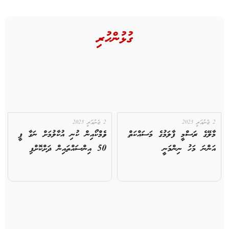
ގުޅުންހުރި
2 ޖެނުއަރީ 2025
2 ޖެނުއަރީ 2025
މާލޭގެ ރަސްމީ ފާލަމުގެ މަސައްކަތް
ވެމްކޯއިން ކުނި އުކާލުމަށް ނަގާ ފީ
އަންނަ މަހު ނިންމަނީ
50 އިންސައްތައިން ދަށްކޮށްފި