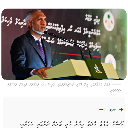
މާފަރު އެއާޕޯޓްގައި މިރޭ ބޭއްވި ރަސްމިއްޔާތުގައި ރައީސް ޑރ. މުހައްމަދު މުއިއްޒު ވާހަކަފުޅު
ދައްކަވަނީ
ނލ
ކޯސްޓް ގާޑުގެ ހާލަތު މިހާރު ހުރީ ވަރަށް ދަށުގައި ކަމަށާއި،