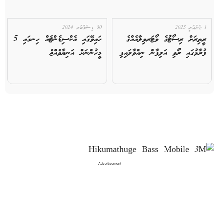
1 ޖެނުއަރީ 2025
30 ޑިސެމްބަރ 2024
ރީތިރަށް ރިސޯޓުގެ ވޯޓަރވިލާއެއްގެ
ހައިވޭގައި އެކްސިޑެންޓެއް ހިނގައި 5
ފުރާޅުގައި ރޯވި އަލިފާން ނިއްވާލައިފި
މީހުންނަށް އަނިޔާވެއްޖެ
-Advertisement-