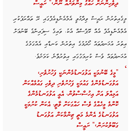
ދިވެހިންނަށް ހައްގު މިންވަރެއް ނޫން،” ރައީސް
މީގެއިތުރުން ރައީސް ވިދާޅުވީ އެމްއެންޑީއެފްގައި ރޭ ތައާރަފުކުރި
އެމްއެންޑީއެފް އެއާ ކޮޕްސްއާ އެކު، ވައިގެ ސިފައިންގެ ބޭނުމަށް
އިތުރު އުޅަނދުތައް ހޯދުމުގެ އިތުރުން ކަނޑާއި އެއްގަމުގެ
އުޅަނދުތައް ވެސް ކުރިމަގުގައި އިތުރުވާނެ ކަމަށެވެ.
“މީގެ ބޭނުމަކީ އަޅުގަނޑުމެންނަކީ ފަހުރުވެރި،
އަޅުގަނޑުމެންގެ ގައުމަކީ ފަހުރުވެރި ދިވެހި ގައުމެއްކަން
އަމިއްލަ އަށް އިހުސާސްވުން. އެއީ އަޅުގަނޑުމެންގެ
ކޮންމެ މީހެއްގެ ވެސް ހައްގަކަށް ވާތީ. އެކަން ކުރުމަކީ
އަޅުގަނޑުގެ އެންމެ މަތީ ޒިންމާކަން އަޅުގަނޑު
ގަބޫލުކުރަން،” ރައީސް