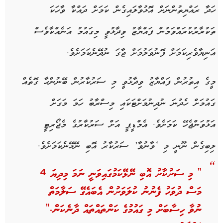
ހަދާ ރައްޔިތުންނަށް އޮޅުވާލައިގެން ކަމަށް ދައްކާ ވާހަކަ
ތަކުރާރުކުރައްވަމުން ފައްޔާޒު ވިދާޅުވީ މިގައުމު އަނެއްކާވެސް
އަނިޔާވެރިކަމަށް ފޮނުވަލުމަށް ޖާގަ ނުދޭނެކަމަށެވެ.
މީގެ އިތުރުން ފައްޔާޒު ވިދާޅުވީ މި ސަރުކާރުން ބޭނުންހާ ގޮތެއް
ގައުމަށް ހެދުނަ ނުދިނުމަށްޓަކައި މިސްރާބު ހަމަ މަގަށް
އަޅުވަންޖެހޭ ކަމަށެވެ. އެމްޑީޕީ އަށް ސަރުކާރުގެ މެޖޯރިޓީ
ލިބިގެން ނޫނީ މި ‘ވާނުވާ’ ސަރުކާރު އޮބި ނޭޅޭނެކަމަށެވެ.
” މި ސަރުކާރު އޮބި ނޭޅޭކަމުގައިވަނީ ނަމަ މިދިޔަ 4
މަސް ދުވަހު ފެނުނު ކުލަވަރުން އެބައެގޭ ސަލާމަތް
ނުވާ ހިސާބަށް މި ގައުމުގެ ކަންތައްތައް ދާނެކަން.”