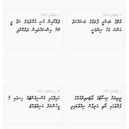
2 ޖެނުއަރީ 2025
2 ޖެނުއަރީ 2025
މާލޭގެ ރަސްމީ ފާލަމުގެ މަސައްކަތް
ވެމްކޯއިން ކުނި އުކާލުމަށް ނަގާ ފީ
އަންނަ މަހު ނިންމަނީ
50 އިންސައްތައިން ދަށްކޮށްފި
1 ޖެނުއަރީ 2025
30 ޑިސެމްބަރ 2024
ރީތިރަށް ރިސޯޓުގެ ވޯޓަރވިލާއެއްގެ
ހައިވޭގައި އެކްސިޑެންޓެއް ހިނގައި 5
ފުރާޅުގައި ރޯވި އަލިފާން ނިއްވާލައިފި
މީހުންނަށް އަނިޔާވެއްޖެ