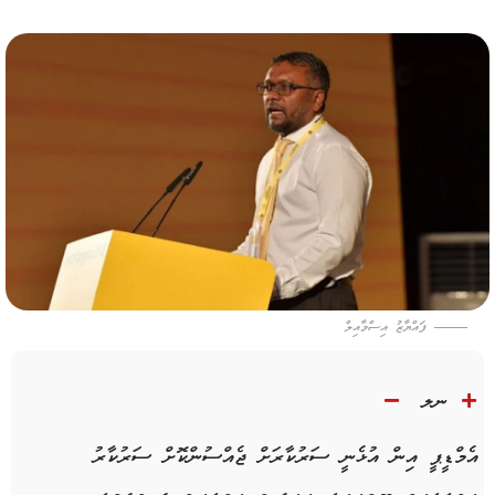
ފައްޔާޒު އިސްމާއިލް
ނލ
އެމްޑީޕީ އިން އުޅެނީ ސަރުކާރަށް ޖެއްސުންކޮށް ސަރުކާރު