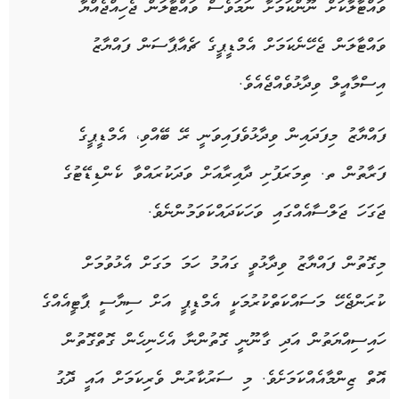
ވައްޓާލާކަށް ނޫންކަމަށާ ނަމަވެސް ވައްޓާލަން ޖެހިއްޖެއްޔާ
ވައްޓާލަން ޖެހޭނެކަމަށް އެމްޑީޕީގެ ޗެއާޕާސަން ފައްޔާޒު
އިސްމާއީލް ވިދާޅުވެއްޖެއެވެ.
ފައްޔާޒު މިފަދައިން ވިދާޅުވެފައިވަނީ ރޭ ބޭއްވި، އެމްޑީޕީގެ
ފަރާތުން ތ. ތިމަރަފުށި ދާއިރާއަށް ވަދަކުރައްވާ ކެންޑިޑޭޓުގެ
ޖަގަހަ ޖަލްސާއެއްގައި ވަހަކަދައްކަވަމުންނެވެ.
މިގޮތުން ފައްޔާޒު ވިދާޅުވީ ގައުމު ހަމަ މަގަށް އެޅުވުމަށް
ކުރަންޖެހޭ މަސައްކަތްކުރުމަކީ އެމްޑީޕީ އަށް ސިޔާސީ ޕާޓީއެއްގެ
ހައިސިއްޔަތުން އަދި ގާނޫނީ ގޮތުންނާ އެހެނިހެން ގޮތްގޮތުން
އޮތް ޒިންމާއެއްކަމަށެވެ. މި ސަރުކާރުން ވެރިކަމަށް އައީ ދޮގު