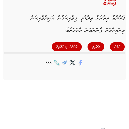
ފައްޔާޒު
ފައްޔާޒު އިތުރަށް ވިދާޅުވީ މިވެރިކަމުން އަނިޔާވެރިކަން
އިންތިހާއަށް ފެންނަމުން ދާކަމަށެވެ.
,
,
ހަބަރު
އެމްޑީޕީ
ފައްޔާޒު އިސްމާއީލް