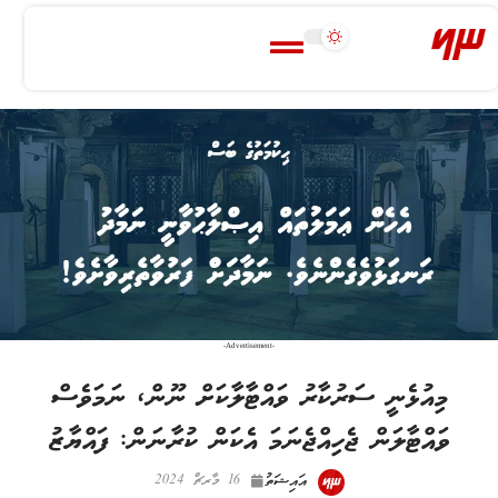
-Advertisement-
މިއުޅެނީ ސަރުކާރު ވައްޓާލާކަށް ނޫން، ނަމަވެސް
ވައްޓާލަން ޖެހިއްޖެނަމަ އެކަން ކުރާނަން: ފައްޔާޒު
އައިޝަތު
16 މާރޗް 2024