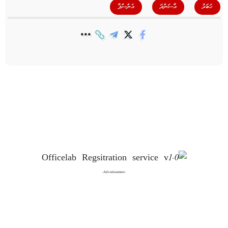
,
,
ހަބަރު
އާސަންދަ
އެންސްޕާ
-Advertisement-