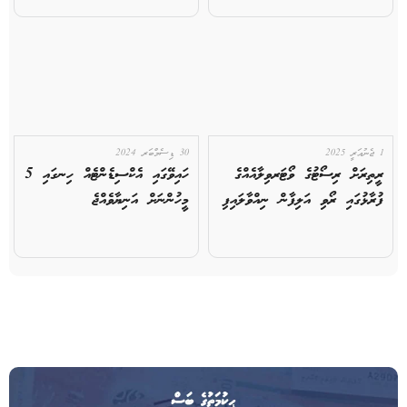
1 ޖެނުއަރީ 2025
30 ޑިސެމްބަރ 2024
ރީތިރަށް ރިސޯޓުގެ ވޯޓަރވިލާއެއްގެ
ހައިވޭގައި އެކްސިޑެންޓެއް ހިނގައި 5
ފުރާޅުގައި ރޯވި އަލިފާން ނިއްވާލައިފި
މީހުންނަށް އަނިޔާވެއްޖެ