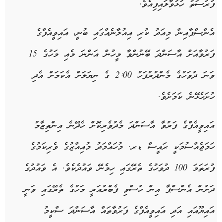
ފުރުސަތު ހުޅުވާލައިފިއެވެ.
އެންސްޕާއިން މިއަދު ކުރި އިއުލާނެއްގައި ބުނީ، އައިވީއެފްގެ
ފަރުވާއަށް އާސަންދަ ބޭނުންވާ މީހުން އަންނަ މެއި މަހުގެ 15
ވަނަ ދުވަހުގެ މެންދުރުފަހު 2:00 ގެ ނިޔަލަށް އެކަމަށް އެދި
ހުށަހެޅޭނެ ކަމަށެވެ.
އައިވީއެފްގެ ފަރުވާ އާސަންދަ މެދުވެރިކޮށް ހެދޭނެ އިންތިޒާމު
ހަމަޖެއްސުމަކީ ރައީސް ޑރ. މުހައްމަދު މުއިއްޒުގެ ވެރިކަމުގެ
ފުރަތަމަ 100 ދުވަހުގެ ތެރޭގައި ހިމެނޭ ވައުދެކެވެ. އެ ވައުދުގެ
ދަށުން އެންސްޕާ އިން ހުސްވި ފެބްރުއަރީ މަހުގެ ތެރޭގައި ވަނީ
އައިޔޫއައި އަދި އައިވީއެފްގެ ފަރުވާތައް އާސަންދަ ސްކީމު