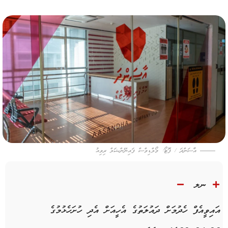
އާސަންދަ / ފޮޓޯ: މޯލްޑިވްސް ފައިނޭންޝަލް ރިވިއު
ނލ
އައިވީއެފް ހެދުމަށް ދައުލަތުގެ އެހީއަށް އެދި ހުށަހެޅުމުގެ