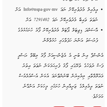
އީމެއިލް މެދުވެރިކޮށް ނަމަ Info@nspa.gov.mv އަށް
ނުވަތަ ވައިބާ މެދުވެރިކޮށް ނަމަ 7291402 އަށް
އާސަންދަ ޑިޖިޓަލް ޕޯޓަލް މެދުވެރިކޮށް ފޯމު ހުށަހެޅުމުގެ
ފުރުސަތު އަންނަ ހަފުތާގައި ހުޅުވާލާނެ
އެންސްޕާ އިން ބުނީ އެ އެޖެންސީއަށް ފޯމު ލިބޭތާ ރަސްމީ
ފަސް ދުވަހުގެ ތެރޭގައި ފޯމު ފުރިހަމަކަން ނުވަތަ އިތުރު
މައުލޫމާތާއި ލިޔެކިޔުން ބޭނުންވާނަމަ އެކަން އެސްއެމްއެސް
ނުވަތަ އީމެއިލްގެ ޒަރީއާއިން ހުށަހެޅި މީހަކަށް އަންގާނެ
ކަމަށެވެ.