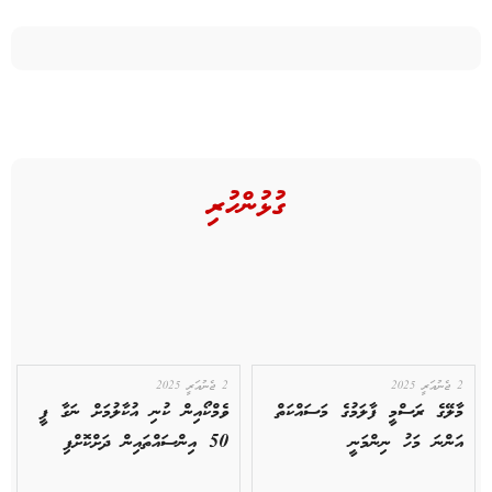
ގުޅުންހުރި
2 ޖެނުއަރީ 2025
2 ޖެނުއަރީ 2025
މާލޭގެ ރަސްމީ ފާލަމުގެ މަސައްކަތް
ވެމްކޯއިން ކުނި އުކާލުމަށް ނަގާ ފީ
އަންނަ މަހު ނިންމަނީ
50 އިންސައްތައިން ދަށްކޮށްފި