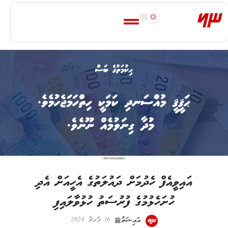
-Advertisement-
އައިވީއެފް ހެދުމަށް ދައުލަތުގެ އެހީއަށް އެދި
ހުށަހެޅުމުގެ ފުރުސަތު ހުޅުވާލައިފި
އައިޝަތު
16 މާރޗް 2024