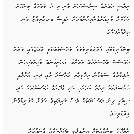
ރިޔާސީ ދައުރުގެ ސިޔާސަތަކަށް ވާނީ މި ދެ ބާވަތުގެ ބިނާކޮށް
ހަމަކޮށް ކުރިއަށްގެންދިޔުންކަމަށް ރައީސް ޑރ.މުއިއްޒު ވަނީ
ވިދާޅުވެފައެވެ.
ބިންވެރިކަމާއި ގެދޮރުވެރިކަމުގެ މައްސަލަތަކަކީ ރާއްޖޭގައި ވަރަށް
ހައްސާސް މައްސަލައެއް ކަމަށެވެ. އެކަށީގެންވާ ބޯހިޔާވަހިކަން
ނުލިބުމުގެ ސަބަބުން އިޖްތިމާއީ މައްސަލަ އާއި ދީނީ، އަހުލާގީ
މައްސަލަތައް ދިމާވާ ކަމަށާއި އަދި ގެދޮރުގެ މައްސަލަތަކާ ހެދި
ސިއްހީ ގިނަ މައްސަލަތައް ވެސް ކުރިމަތިވާ ކަމަށް އެމަނިކުފާނު
ވިދާޅުވިއެވެ.
ރާއްޖޭގެ ބިނާވެއްޓަށް އިންގިލާބީ ބަދަލުތަކެއް ގެނައުމަށް