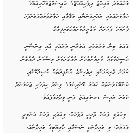
މުހައްމަދު މުއިއްޒު ދިވެހިރާއްޖޭގެ ރައީސުލްޖުމްހޫރިއްޔާގެ
ހުވާކުރައްވައި ރައްޔިތުންނާއި މަޤާމާއި ހަވާލުވެލެއްވުމަށްފަހު
ފުރަތަމަ ފަހަރަށް ތަގުރީރުކުރައްވަވައިފިއެވެ.
ގައުމު ބިނާ ކުރުމުގައި އުމުރާނީ ތަރައްގީ އާއި އިންސާނީ
ވަސީލަތްތައް ކުރިއެރުވުމަށް އެއްވަރަކަށް އިސްކަން ދެއްވާނެ
ކަމަށް ވެރިކަމަށާއި ދިވެހިންގެ އުންމީދުތައް ހާސިލުކޮށްދީ
ކަންބޮޑުވުންތައް ހައްލު ކޮށްދިނުމުގެ ވިންދު ހިތުގައި ޖަހަމުންދާ
ކަމަށް ރައީސް ޑރ.މުއިއްޒު ވަނީ ވިދާޅުވެފައެވެ.
“މިއަދަކީ ވަރަށް ތާރީހީ ދުވަހެއް. މިއަދަކީ ވަރަށް އުންމީދީ
ވަގުތެއް. މި މައިދާނަކީ ނަސްރާއި ކާމިޔާބީގެ މައިދާނެއް.