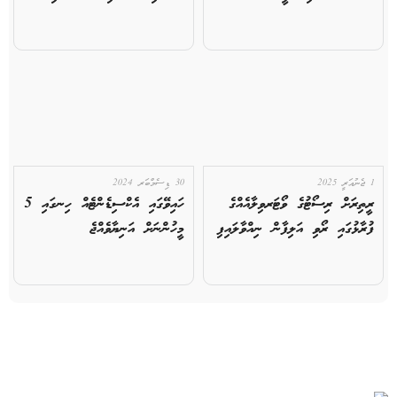
1 ޖެނުއަރީ 2025
30 ޑިސެމްބަރ 2024
ރީތިރަށް ރިސޯޓުގެ ވޯޓަރވިލާއެއްގެ
ހައިވޭގައި އެކްސިޑެންޓެއް ހިނގައި 5
ފުރާޅުގައި ރޯވި އަލިފާން ނިއްވާލައިފި
މީހުންނަށް އަނިޔާވެއްޖެ