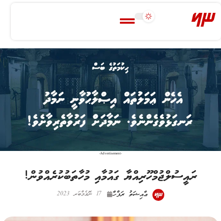
-Advertisement-
ރައީސުލްޖުމްހޫރިއްޔާ ގައުމާއި މުހާތަބުކުރެއްވުން!
ޢާއިޝަތު ރަފްހާ
17 ނޮވެމްބަރ 2023