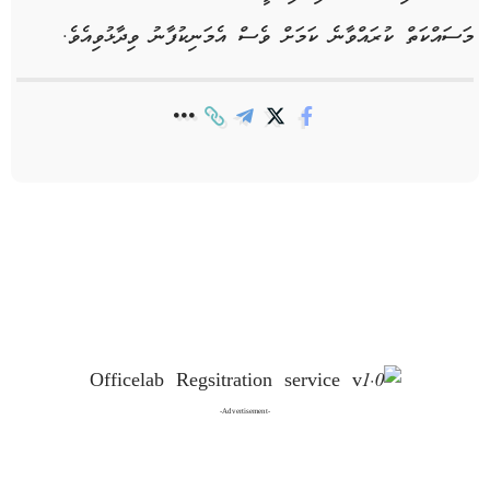
މަސައްކަތް ކުރައްވާނެ ކަމަށް ވެސް އެމަނިކުފާނު ވިދާޅުވިއެވެ.
-Advertisement-