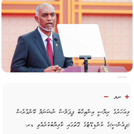
ނލ
މިއަހަރުގެ ރިޔާސީ އިންތިހާބު ޕީޕަލްސް ނެޝަނަލް ކޮންގްރެސް
(ޕީއެންސީ)ގެ ކެންޑިޑޭޓްގެ ގޮތުގައި ކާމިޔާބުކުރެއްވި ޑރ.