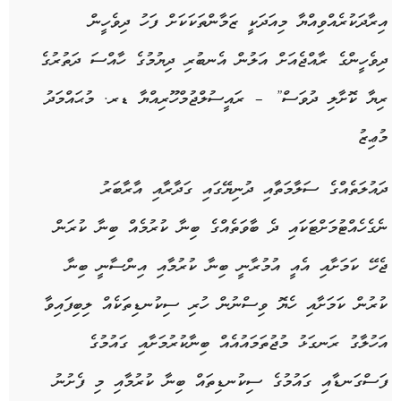
އިރާދަކުރެއްވިއްޔާ މިއަދަކީ ޒަމާންތަކަކަށް ފަހު ދިވެހީން
ދިވެހީންގެ ރާއްޖެއަށް އަލުން އެނބުރި ދިޔުމުގެ ހާއްސަ ދަތުރުގެ
ރިޔާ ކޮށާލި ދުވަސް” – ރައީސުލްޖުމްހޫރިއްޔާ ޑރ. މުޙައްމަދު
މުޢިޒު
ދައުލަތެއްގެ ސަލާމަތާއި ދުނިޔޭގައި ގަދާރާއި އާރާބަރު
ނެގެހެއްޓުމަށްޓަކައި ދެ ބާވަތެއްގެ ބިނާ ކުރުމެއް ބިނާ ކުރަން
ޖެހޭ ކަމަށާއި އެއީ އުމުރާނީ ބިނާ ކުރުމާއި އިންސާނީ ބިނާ
ކުރުން ކަމަށާއި ހެޔޮ ވިސްނުން ހުރި ސިކުނޑިތަކެއް ލިބިފައިވާ
އަހުލާގު ރަނގަޅު މުޖުތަމައުއެއް ބިނާކުރުމަށާއި ގައުމުގެ
ފަސްގަނޑާއި ގައުމުގެ ސިކުނޑިތައް ބިނާ ކުރުމާއި މި ފެށުނު