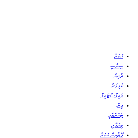
ޚަބަރު
ސިޔާސީ
ދުނިޔެ
ކުޅިވަރު
ލައިފްސްޓައިލް
ދީން
ޓެކްނޮލޮޖީ
ވިޔަފާރި
ފޮޓޯއިން ޚަބަރު