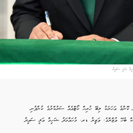
ހީމް އަލީ ސައީދު
ް ކޮންމެ އަހަރަކު ލިބޭ ހުރިހާ ކޯޓާއެއް ސަރުކާރުގެ ކުންފުނި
ތަކާ ބެހޭ ވުޒާރާގެ, ވަޒީރު ޑރ. މުހައްމަދު ޝަހީމް އަލީ ސައީދު