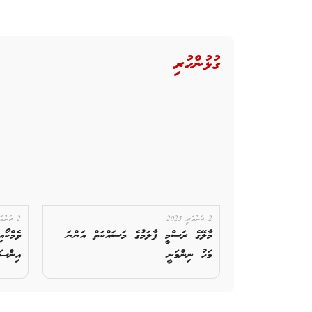
ގުޅުންހުރި
2 ޖެނުއަރީ 2025
2 ޖެނުއަރީ 2025
މާލޭގެ ރަސްމީ ފާލަމުގެ މަސައްކަތް އަންނަ
މަހު ނިންމަނީ
އިންސައ