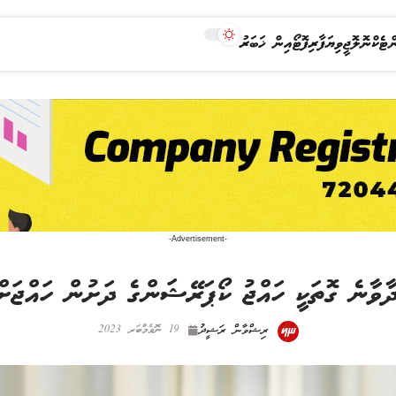
ް
ޓެކްނޮލޮޖީ
ވިޔަފާރި
ފޮޓޯއިން ޚަބަރު
-Advertisement-
ާވާނެ ގޮތަކީ ހައްޖު ކޯޕަރޭޝަންގެ ދަށުން ހައްޖަށ
ރިޝްވާން ރަޝީދު
19 ނޮވެމްބަރ 2023