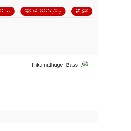
,
,
ހައްޖު ކޮޓާ
އިސްލާމީކަންތައްތަކާ ބެހޭ ވުޒާރާ
ޑރ. މުހަ