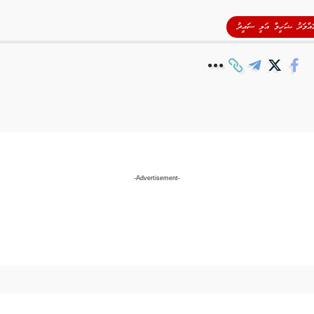
އްމަދު ޝަހީމް އަލީ ސައީދު
-Advertisement-