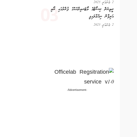
2 ޖެނުއަރީ 2025
ރީތިރަށް ރިސޯޓުގެ ވޯޓަރވިލާއެއްގެ ފުރާޅުގައި ރޯވި
އަލިފާން ނިއްވާލައިފި
2 ޖެނުއަރީ 2025
-Advertisement-