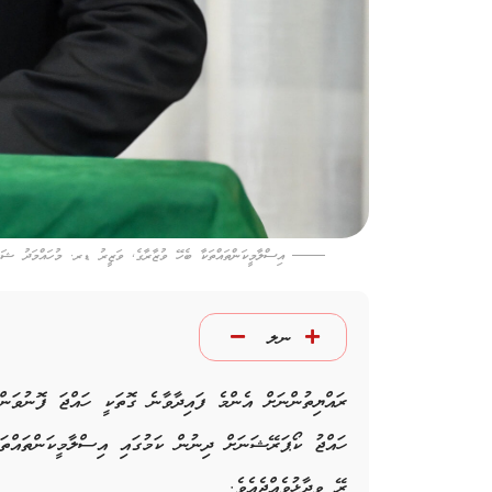
އިސްލާމީކަންތައްތަކާ ބެހޭ ވުޒާރާގެ, ވަޒީރު ޑރ. މުހައްމަދު ޝަ
ނލ
ރައްޔިތުންނަށް އެންމެ ފައިދާވާނެ ގޮތަކީ ހައްޖަ ފޮނުވަނ
ހައްޖު ކޯޕަރޭޝަނަށް ދިނުން ކަމުގައި އިސްލާމީކަންތައް
ރޭ ވިދާޅުވެއްޖެއެވެ.