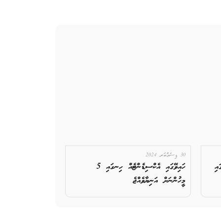
30 ޑިސެމްބަރ 2024
އި
ހައިވޭގައި އެކްސިޑެންޓެއް ހިނގައި 5
މީހުންނަށް އަނިޔާވެއްޖެ