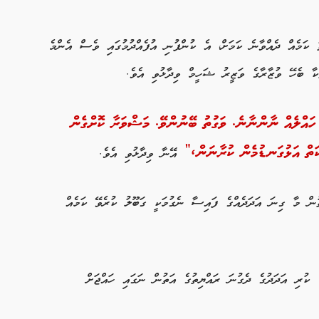
ު ކަމެއް ދެއްވާނެ ކަމަށް، އެ ކުންފުނި އުފެއްދުމުގައި ވެސް އެންމެ
ތަކާ ބެހޭ ވުޒާރާގެ ވަޒީރު ޝަހީމް ވިދާޅުވި އެވެ.
ި ހައްލެއް ނާންނާނެ. ވަގުތު ބޭނުންވޭ. މަޝްވަރާ ކޮށްގެން
ކަތް އަޅުގަނޑުމެން ކުރާނަން،”
އޭނާ ވިދާޅުވި އެވެ.
ތުން މާ ގިނަ އަދަދެއްގެ ފައިސާ ނެގުމަކީ ގަބޫލު ކުރެވޭ ކަމެއް
 ކުރި އަދަދުގެ ދެގުނަ ރައްޔިތުގެ އަތުން ނަގައި ހައްޖަށް