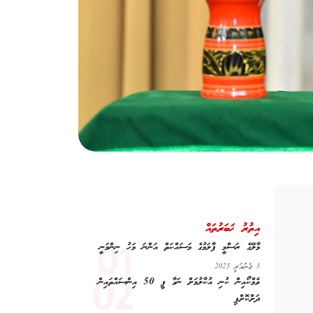
އިތުރު ޚަބަރުތައް
މާލޭގެ ރަސްމީ ފާލަމުގެ މަސައްކަތް އަންނަ މަހު ނިންމަނީ
3 ޖެނުއަރީ 2025
ވެމްކޯއިން ކުނި އުކާލުމަށް ނަގާ ފީ 50 އިންސައްތައިން
ދަށްކޮށްފި