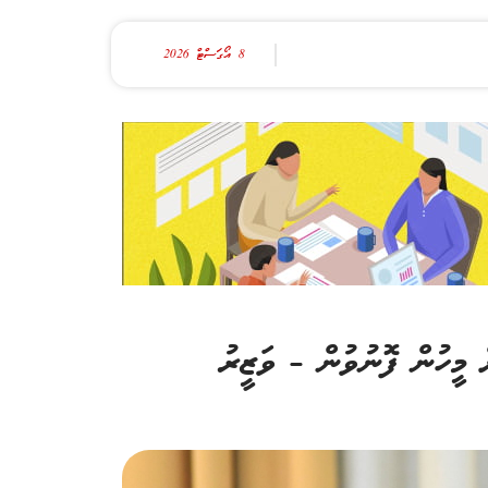
8 އޯގަސްޓް 2026
ް މީހުން ފޮނުވުން – ވަޒީރު