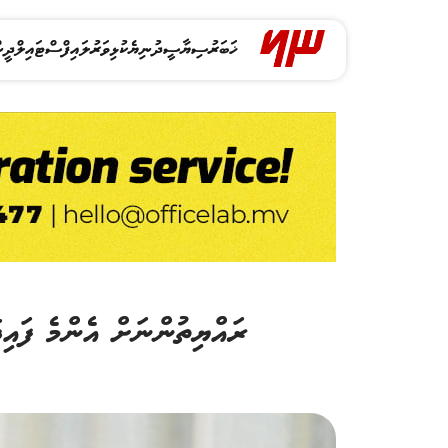
ޚަބަރު
ސިޔާސީ
ދުނިޔެ
ކުޅިވަރު
ލައިފްސްޓައިލް
ދީނ
ރައްޔިތުންނަށް އެންމެ ފައިދ