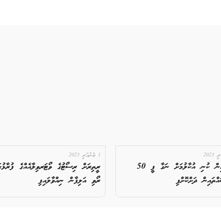
1 ޖެނުއަރީ 2025
ވެމްކޯއިން ކުނި އުކާލުމަށް ނަގާ ފީ 50
ރީތިރަށް ރިސޯޓުގެ ވޯޓަރވިލާއެއްގެ ފުރާޅުގަ
ްތައިން ދަށްކޮށްފި
ރޯވި އަލިފާން ނިއްވާލައިފި