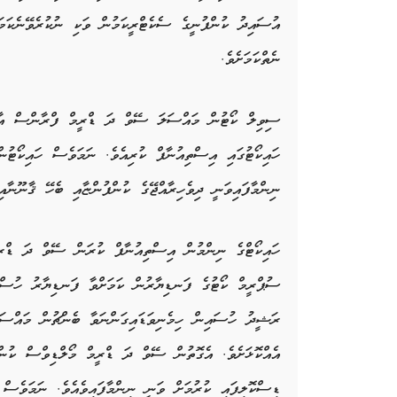
އުސައިދު ކުންފުނީގެ ސެކެޓްރީކަމުން ވަކި ނުކުރެވޭނެކަމ
ނެތްކަމަށެވެ.
ސިވިލް ކޯޓުން މައްސަލަ ސޭވް ދަ ޑްރީމް ފްރާންސް އާއި 
ހައިކޯޓުގައި އިސްތިއުނާފް ކުރިއެވެ. ނަމަވެސް ހައިކޯޓު
ނިންމާފައިވަނީ ދިވެހިރާއްޖޭގެ ކުންފުންޏާއި ބެހޭ ޤާނޫނާއި
ހައިކޯޓްގެ ނިންމުން އިސްތިއުނާފް ކުރަން ސޭވް ދަ ޑްރީ
ސުޕްރީމް ކޯޓުގެ ފަނޑިޔާރުން ކަމަށްވާ ފަނޑިޔާރު ހުސްނ
ރަޝީދު ހުސައިން ހިމެނިވަޑައިގަންނަވާ ބެންޗުން މައްސ
އެއްކޮޅަށެވެ. އެގޮތުން ސޭވް ދަ ޑްރީމް މޯލްޑިވްސް ކުން
ޑިސްކޮލިފައި ކުރުމަށް ވަނީ ނިންމާފައިވެއެވެ. ނަމަވެސ