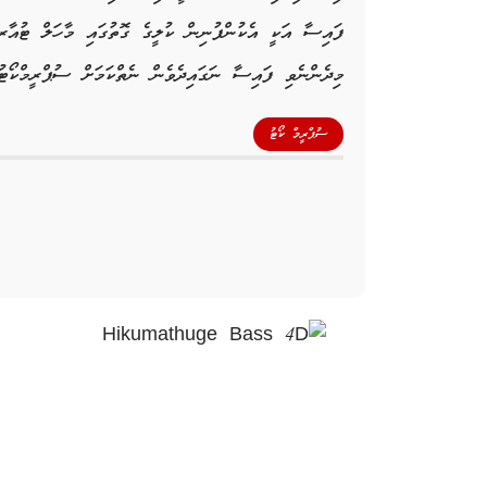
ފައިސާ އަކީ އެކުންފުނިން ކުލީގެ ގޮތުގައި މާހަލް ޓުއ
މިދެންނެވި ފައިސާ ނަގައިދެވެން ނެތްކަމަށް ސުޕްރީމްކޯޓު
ސުޕްރީމް ކޯޓު