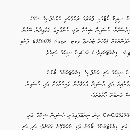
ސޭވް ދަ ޑްރީމް ޕވޓ. ލޓޑ. ލައިބިލިޓީ ކޮމްޕެނީ އިން ސިވިލް ކޯޓުގައި ފުރަތަމަ ދަޢުވާކުރީ އެކުންފުނީގެ %50
ްސާދާރު، ހުސައިން ޝިހާމް އަލީ، ކުންފުނީގެ ޤަވާއިދުން ބޭރުން
ހުސައިން ޝިހާމް އަލީގެ މަސްލަޙަތު އޮންނަ އެހެން ކުންފުންޏަކަށް (މާހަލް ޓުއަރޒް ޕވޓ. ލޓޑ.) 550،000$ ފޮނުވި
ންގ ޑިރެކްޓަރަކީވެސް ހުސައިން ޝިހާމް އަލީއެވެ.
ން ޝިހާމް އަލީ ކުންފުނީގެ ޑިރެކްޓަރުންގެ ބޯޑުން
ަމުންދިޔަ އަލީ އުސައިދު އެމަޤާމުން ވަކިކުރުމަށް އަދި ހުސައިން
ސާ އަނބުރާ ހޯދުމަށެވެ.
މިމައްސަލައިގައި ސިވިލް ކޯޓުގެ ޤަޒިއްޔާ ނަންބަރ 1002/Cv-C/2020 އިން ނިންމާފައިވަނީ ހުސައިން ޝިހާމް އަލީ
އަލީ ޑިރެކްޓަރުންގެ ބޯޑުން ވަކި ނުކުރެވޭނެ ކަމަށެވެ. އަދި އަލީ