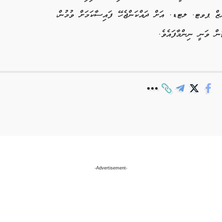
ާރޒް ޕވޓ. ލޓޑ. އަށް ދައްކަންޖެހޭ ފައިސާކަމަށް ވުމުން،
ން ވަނީ ނިންމާފައެވެ.
-Advertisement-