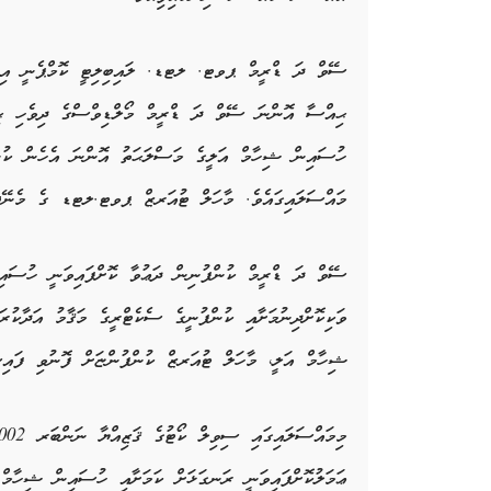
ޙިއްސާ އޮންނަ ސޭވް ދަ ޑްރީމް މޯލްޑިވްސްގެ ދިވެހި ޙިއ
މައްސަލައިގައެވެ. މާހަލް ޓުއަރޒް ޕވޓ.ލޓޑ ގެ މެނޭޖި
ސޭވް ދަ ޑްރީމް ކުންފުނިން ދަޢުވާ ކޮށްފައިވަނީ ހުސައި
ވަކިކޮށްދިނުމަށާއި ކުންފުނީގެ ސެކެޓްރީގެ މަޤާމު އަދާކުރ
ޝިހާމް އަލީ، މާހަލް ޓުއަރޒް
ކުންފުންޏަށް ފޮނުވި ފައި
ޢަމަލުކޮށްފައިވަނީ ރަނގަޅަށް ކަމަށާއި ހުސައިން ޝިހާމް 