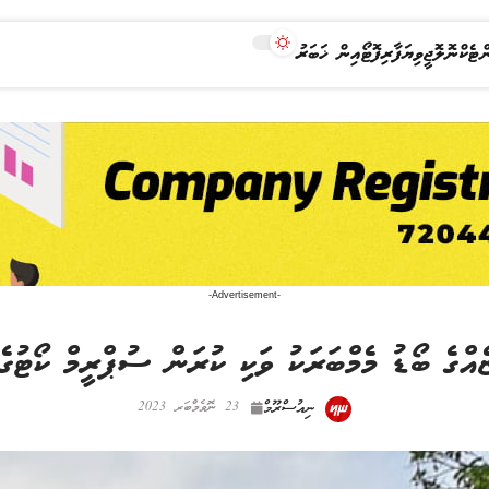
ް
ޓެކްނޮލޮޖީ
ވިޔަފާރި
ފޮޓޯއިން ޚަބަރު
-Advertisement-
ެއްގެ ބޯޑު މެމްބަރަކު ވަކި ކުރަން ސުޕްރީމް ކޯޓުގެ 
ނިއުސްރޫމް
23 ނޮވެމްބަރ 2023