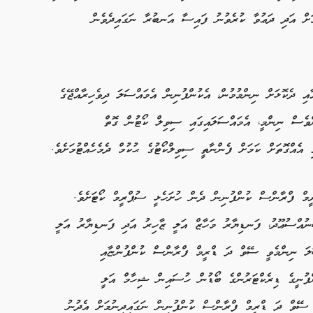
ަށް އަދި ދަޢުވާ ކުރެވުނު ފައިސާ އަނބުރާ ނަގައިދެވެން
ދެކޮޅަށް ނިންމުމުން، އެކުންފުނިން އެމައްސަލަ ދިވެހިރާއްޖޭގެ
ންވެސް ނިންމީ، އެމައްސަލައިގައި ސިވިލް ކޯޓުން ގޮތް
 އެއްގޮތަށް ކަމަށް ފެންނާތީ ސިވިލްކޯޓުގެ ޙުކުމް ދެމެހެއްޓުމަށެވެ.
މް ފްރާންސް ކުންފުނިން ދެން ހުށަހެޅީ ސުޕްރީމް ކޯޓަށެވެ.
ުއްސުޢޫދު، ފަނޑިޔާރު މަހާޒް އަލީ ޒާހިރު އަދި ފަނޑިޔާރު އަލީ
ަލަ ނިންމެވީ ސޭވް ދަ ޑްރީމް ފްރާންސް ކުންފުންޏާއި
ފުނީގެ ޑިރެކްޓަރުންގެ ބޯޑުން ހުސައިން ޝިހާމް އަލީ
ް ސޭވް ދަ ޑްރީމް ފްރާންސް ކުންފުނިން ނަގައިދިނުމަށް އެދުނު