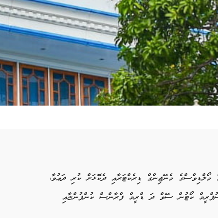
ލްޑިވްސްގެ މެނޭޖިންގް ޑިރެކްޓަރާއި ދެކޮޅަށް ކުރި ދަޢުވާ،
ސުޕްރީމް ކޯޓުން ސޭވް ދަ ޑްރީމް ފްރާންސް ކުންފުންޏާއި