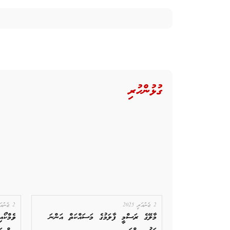
ގުޅުންހުރި
2 ޖެނުއަރީ 2025
2 ޖެނުއަރީ 2025
މާލޭގެ ރަސްމީ ފާލަމުގެ މަސައްކަތް އަންނަ