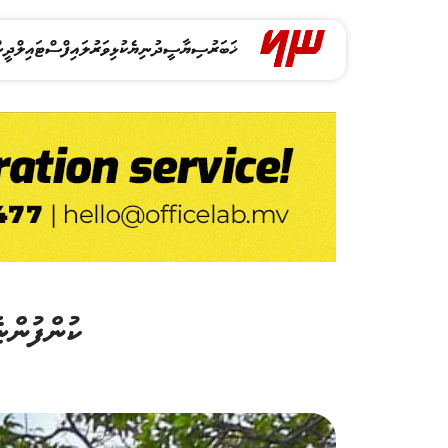
ޚަބަރު
ސިޔާސީ
ދުނިޔެ
ކުޅިވަރު
ލައިފްސްޓައިލް
ދީނ
ކުންފުންޏ