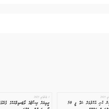
1 ޖެނުއަރީ 2025
ވެމްކޯއިން ކުނި އުކާލުމަށް ނަގާ ފީ 50
ރީތިރަށް ރިސޯޓުގެ ވޯޓަރވިލާއެއްގެ ފުރާޅުގަ