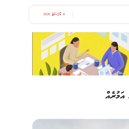
8 އޯގަސްޓް 2026
އަމުރެއް