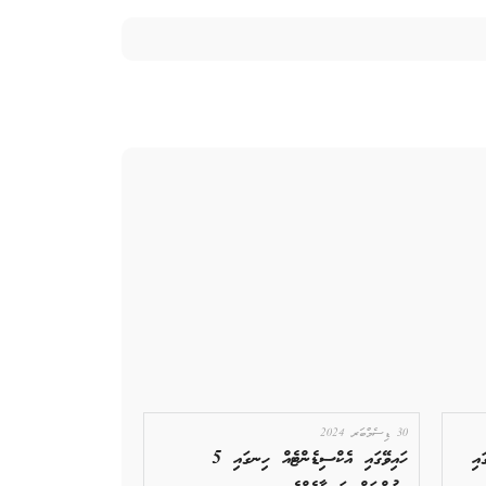
30 ޑިސެމްބަރ 2024
އި
ހައިވޭގައި އެކްސިޑެންޓެއް ހިނގައި 5