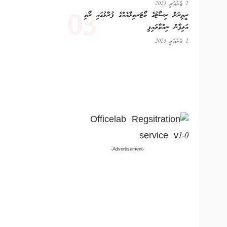
2 ޖެނުއަރީ 2025
ރީތިރަށް ރިސޯޓުގެ ވޯޓަރވިލާއެއްގެ ފުރާޅުގައި ރޯވި
އަލިފާން ނިއްވާލައިފި
2 ޖެނުއަރީ 2025
-Advertisement-