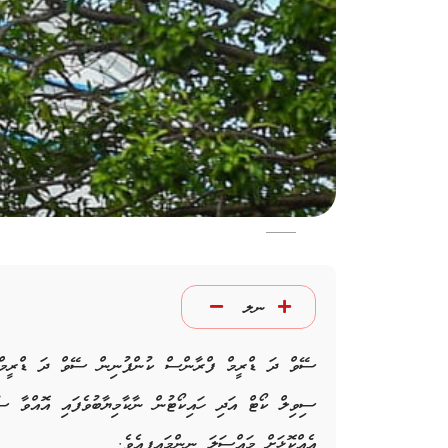
ނލ
ސޭވް ދަ ޑްރީމް ފްރާންސް ކުންފުނިން ސޭވް ދަ ޑްރީމް މޯ
ސިވިލް ކޯޓް އަދި ހައިކޯޓުން ނާކާމިޔާބުވެފައި އޮއްވާ 
އެއްކޮޅަށް މައްސަލަ ނިންމައިފިއެވެ.