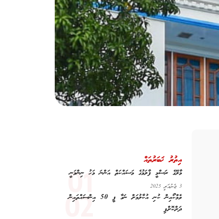
އިތުރު ޚަބަރުތައް
މާލޭގެ ރަސްމީ ފާލަމުގެ މަސައްކަތް އަންނަ މަހު ނިންމަނީ
3 ޖެނުއަރީ 2025
ވެމްކޯއިން ކުނި އުކާލުމަށް ނަގާ ފީ 50 އިންސައްތައިން
ދަށްކޮށްފި