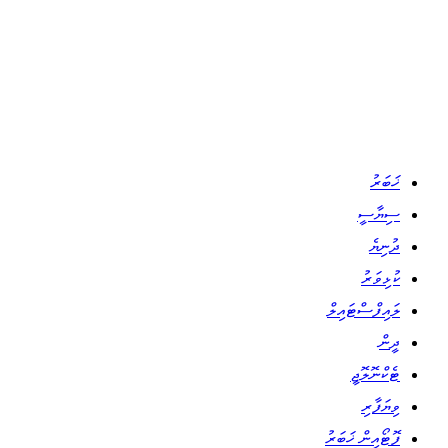
ޚަބަރު
ސިޔާސީ
ދުނިޔެ
ކުޅިވަރު
ލައިފްސްޓައިލް
ދީން
ޓެކްނޮލޮޖީ
ވިޔަފާރި
ފޮޓޯއިން ޚަބަރު