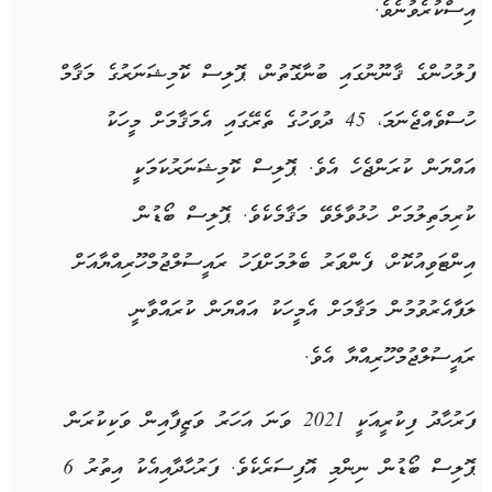
އިސްކުރެވުނެވެ.
ފުލުހުންގެ ޤާނޫނުގައި ބުނާގޮތުން، ޕޮލިސް ކޮމިޝަނަރުގެ މަޤާމް
ހުސްވެއްޖެނަމަ، 45 ދުވަހުގެ ތެރޭގައި އެމަޤާމަށް މީހަކު
އައްޔަން ކުރަންޖެހެ އެވެ. ޕޮލިސް ކޮމިޝަނަރުކަމަކީ
ކުރިމަތިލުމަށް ހުޅުވާލެވޭ މަޤާމެކެވެ. ޕޮލިސް ބޯޑުން
އިންޓަވިއުކޮށް، ފެންވަރު ބެލުމަށްފަހު ރައީސުލްޖުމްހޫރިއްޔާއަށް
ލަފާއެރުވުމުން މަޤާމަށް އެމީހަކު އައްޔަން ކުރައްވާނީ
ރައީސުލްޖުމްހޫރިއްޔާ އެވެ.
ފަރުހާދު ފިކުރީއަކީ 2021 ވަނަ އަހަރު ވަޒީފާއިން ވަކިކުރަން
ޕޮލިސް ބޯޑުން ނިންމި އޮފިސަރެކެވެ. ފަރުހާދާއިއެކު އިތުރު 6