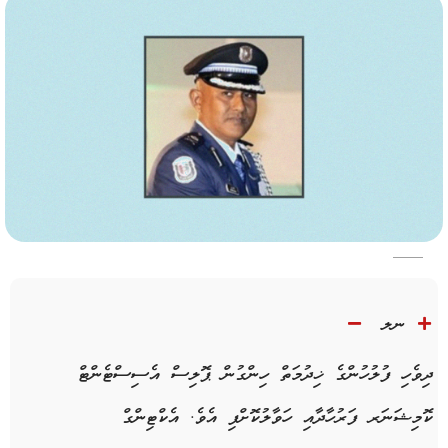
ނލ
ދިވެހި ފުލުހުންގެ ޚިދުމަތް ހިންގުން ޕޮލިސް އެސިސްޓެންޓް
ކޮމިޝަނަރ ފަރުހާދާއި ހަވާލުކޮށްފި އެވެ. އެކްޓިންގް