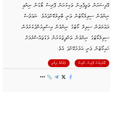
އޮފިސަރުން ވަޒީފާއިން ވަކިކުރަން ޕޮލިސް ބޯޑުން ނިންމި
ނިންމުން ސިވިލްކޯޓުން ވަނީ ބާތިލުކޮށްފައެވެ. ނަމަވެސް
ދައުލަތުން ސިވިލް ކޯޓުގެ ނިންމުން އިސްތިއުނާފުކުރުމުން،
ސިވިލްކޯޓުގެ ނިންމުން ތަންފީޒުކުރުން މަޑުޖައްސާލުމަށް
ހައިކޯޓުން ވަނީ އަމުރުކޮށްފަ އެވެ.
,
މޯލްޑިވްސް ޕޮލިސް ސާވިސް
ފަރުހާދު ފިކުރީ