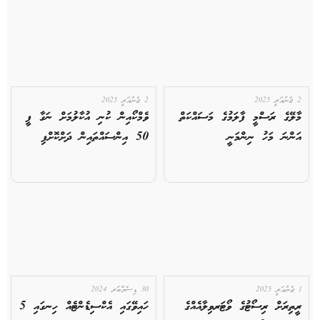
2 ޖެނުއަރީ 2025
2 ޖެނުއަރީ 2025
މާލޭގެ ރަސްމީ ފާލަމުގެ މަސައްކަތް
ވެމްކޯއިން ކުނި އުކާލުމަށް ނަގާ ފީ
އަންނަ މަހު ނިންމަނީ
50 އިންސައްތައިން ދަށްކޮށްފި
1 ޖެނުއަރީ 2025
30 ޑިސެމްބަރ 2024
ރީތިރަށް ރިސޯޓުގެ ވޯޓަރވިލާއެއްގެ
ހައިވޭގައި އެކްސިޑެންޓެއް ހިނގައި 5