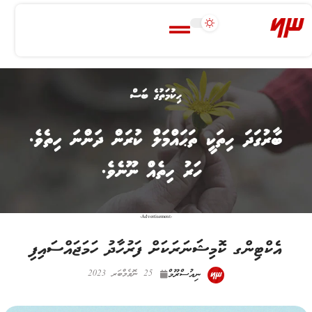
-Advertisement-
އެކްޓިންގ ކޮމިޝަނަރަކަށް ފަރުހާދު ހަމަޖައްސައިފި
ނިއުސްރޫމް
25 ނޮވެމްބަރ 2023