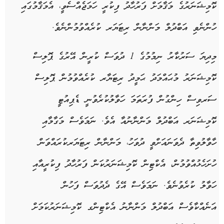
ކޮމިޝަނަރުގެ މަޤާމަށް ފަރުހާދު ފިކުރީ ހަމަޖެއްސެވީ، އެމަޤާމުގައި
ހުންނެވި އަބްދުލް މަންނާން ރިޓަޔަރ ކުރެއްވުމުންނެވެ.
މިދިޔަ ސަރުކާރު ނިމުމުގެ 1 ދުވަސް ކުރީން އޭރުގެ ޕޮލިސް
ކޮމިޝަނަރު މުޙައްމަދު ޙަމީދު ރިޓަޔާރ ކުރެއްވުމުން ޕޮލިސް
ސަރވިސް ހިންގުން ފުރަތަމަ ހަވާލުކުރެވުނީ ޑެޕިއުޓީ
ކޮމިޝަނަރ އަބްދުލް މަންނާނުއާ އެވެ. ނަމަވެސް މަގާމާއި
ހާވާލުވިތާ ދެވަނައަށްވީ ދުވަހު، މަންނާން ރިޓަޔަރކުރައްވަން
ހުށަހެޅުއްވުމުން، އެކްޓިން ކޮމިޝަނަރުކަން ފަރުހާދު ފިކުރީއާއި
ހަވާލު ކުރެވުނެވެ. ނަމަވެސް އޭގެ ދެދުވަސް ފަހުން
އަނެއްކާވެސް އަބްދުލް މަންނާނު އެކްޓިންގ ކޮމިޝަނަރުކަމަށް