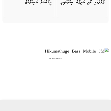
ފުރާޅުގައި ރޯވި އަލިފާން ނިއްވާލައިފި
މީހުންނަށް އަނިޔާވެއްޖެ
-Advertisement-