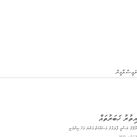
ރައީސް ޔާމީން
އިތުރު ޚަބަރުތައް
މާލޭގެ ރަސްމީ ފާލަމުގެ މަސައްކަތް އަންނަ މަހު ނިންމަނީ
3 ޖެނުއަރީ 2025