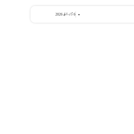
6 އޯގަސްޓް 2026