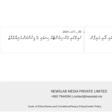
30 ޑިސެމްބަރ 2024
އި ރޯވި އަލިފާން
ހައިވޭގައި އެކްސިޑެންޓެއް ހިނގައި 5 މީހުންނަށް އަނިޔާވެއްޖެ
NEWSLAB MEDIA PRIVATE LIMITED
+960 7944094 | contact@newslab.mv
Code of Ethics
Terms and Conditions
Privacy Policy
Cookie Policy