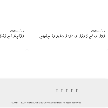
2 ޖެނުއަރީ 2025
2 ޖެނުއަރީ 2025
މާލޭގެ ރަސްމީ ފާލަމުގެ މަސައްކަތް އަންނަ މަހު ނިންމަނީ
ވެމްކޯއިން ކުނި އުކާލުމަށް ނަގާ ފީ 50 އ
©2024 – 2025 NEWSLAB MEDIA Private Limited. All rights reserved