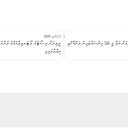
1 ޖެނުއަރީ 2025
ިންސައްތައިން ދަށްކޮށްފި
ރީތިރަށް ރިސޯޓުގެ ވޯޓަރވިލާއެއްގެ ފުރާޅުގަ
ނިއްވާލައިފި