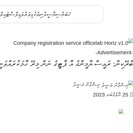
ޚަބަރު
ސިޔާސީ
ދުނިޔެ
ކުޅިވަރު
ލައިފްސްޓައިލް
-Advertisement-
ބްރޭކިން: ރައީސް ޔާމީންގެ އާ ޕާޓީގެ ނަން މިރޭ ހާމަކުރައްވަނީ
ރިޝްވާން ރަޝީދު
25 ނޮވެމްބަރ 2023