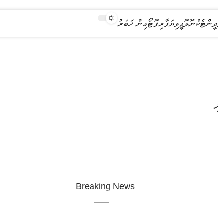
ދީން
ޓެކްނޮލޮޖީ
ވިޔަފާރި
ފޮޓޯއިން ޚަބަރު