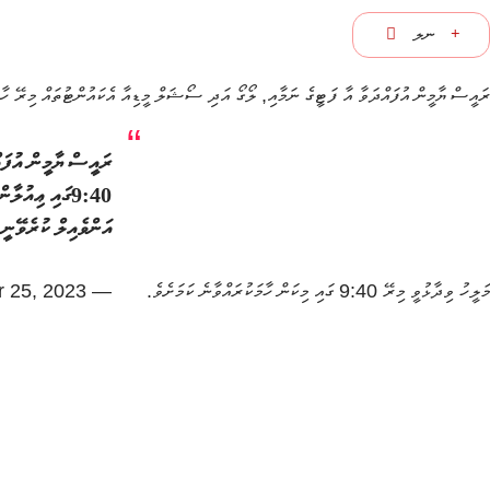
ނލ
ރައީސް ޔާމީން އުފައްދަވާ އާ ފަޓީގެ ނަމާއި, ލޯގޯ އަދި ސޯޝަލް މީޑިއާ އެކައުންޓުތައް މިރޭ ހާމަ 
ރައީސް ޔާމީން އުފަ
9:40ގައި ޢިއު
އަންވެއިލް ކުރެވޭނީ
މަލީހު ވިދާޅުވީ މިރޭ 9:40 ގައި މިކަން ހާމަކުރައްވާނެ ކަމަށެވެ.
— Mohamed Maleeh Jamal (@maleehjamal)
 25, 2023