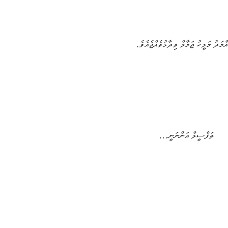
މަދު މަލީހު ޖަމާލް ވިދާޅުވެއްޖެއެވެ.
ތަފްސީލް އަންނަނީ…