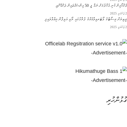
ވެމްކޯއިން ކުނި އުކާލުމަށް ނަގާ ފީ 50 އިންސައްތައިން ދަށްކޮށްފި
2 ޖެނުއަރީ 2025
ރީތިރަށް ރިސޯޓުގެ ވޯޓަރވިލާއެއްގެ ފުރާޅުގައި ރޯވި އަލިފާން ނިއްވާލައިފި
2 ޖެނުއަރީ 2025
-Advertisement-
-Advertisement-
ގުޅުންހުރި