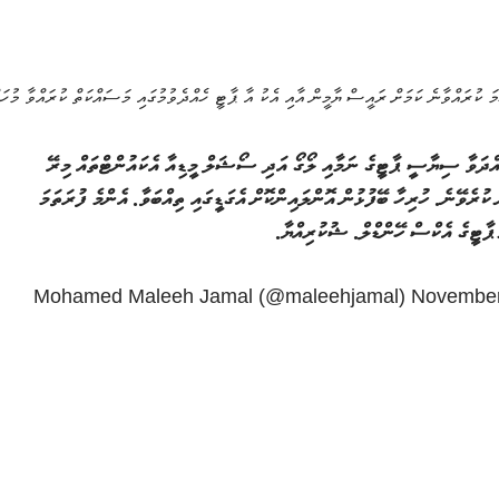
ކުރައްވާނެ ކަމަށް ރައީސް ޔާމީން އާއި އެކު އާ ޕާޓީ ހެއްދެވުމުގައި މަސައްކަތް ކުރައްވާ މުހައް
އްދަވާ ސިޔާސީ ޕާޓީގެ ނަމާއި ލޯގޯ އަދި ސޯޝަލް މީޑިއާ އެކައުންޓްތައް މިރޭ
ލާން ކުރެވޭނެ. ހުރިހާ ބޭފުޅުން އޮންލައިންކޮށް އެގަޑީގައި ތިއްބަވާ. އެންމެ ފުރަތަމަ
 ޕާޓީގެ އެކްސް ހޭންޑްލް. ޝުކުރިއްޔާ.
November