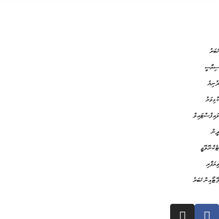
ޚަބަރު
ސިޔާސީ
ދުނިޔެ
ކުޅިވަރު
ލައިފްސްޓައިލް
ދީން
ޓެކްނޮލޮޖީ
ވިޔަފާރި
ފޮޓޯއިން ޚަބަރު