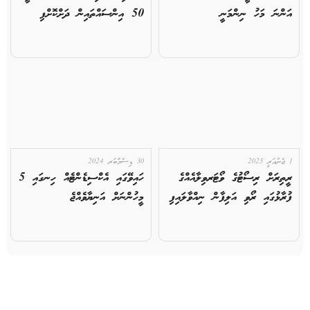
އަންނަ މަހު ނިންމަނީ
50 އިންސައްތައިން ދަށްކޮށްފި
1 ޖެނުއަރީ 2025
30 ޑިސެމްބަރ 2024
ރީތިރަށް ރިސޯޓުގެ ވޯޓަރވިލާއެއްގެ
ހައިވޭގައި އެކްސިޑެންޓެއް ހިނގައި 5
ފުރާޅުގައި ރޯވި އަލިފާން ނިއްވާލައިފި
މީހުންނަށް އަނިޔާވެއްޖެ