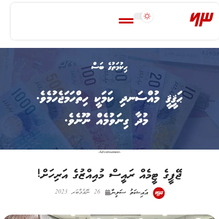
-Advertisement-
ޖޭޕީގެ ޓީމެއް ރައީސް މުއިއްޒުގެ އަރިހަށް!
އައިޝަތު ސަލީނާ
26 ނޮވެމްބަރ 2023