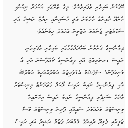
ބޭފުޅުން ބައިވެރި ވެފައިވެއެވެ. މީގެ ތެރޭގައި އަހުމަދު ނިހާނާއި
ކެންދޫ ދާއިރާގެ މެމްބަރު އަލީ ހުސައިނާއި ރިޔާޒް ރަޝީދު އަދި
ސެކްރެޓަރީ ޖެނެރަލް އަޒްލީން އަހުމަދު ހިމެނެއެވެ.
ޕީއެންސީގެ ފަރާތުން ބައްދަލުވުމުގައި ބައިވެރި ވެފައިވަނީ
ރައީސް ޑރ.މުއިއްޒު އާއި ޕީއެންސީގެ ޗެއާޕާސަން އަދި އެ
މަނިކުފާނުގެ ސްޕެޝަލް އެޑްވައިޒަރު އަބްދުއްރަހީމް އަބްދުﷲ
އާއި ޕީއެންސީގެ ނައިބު ރައީސް ލޯކަލް ގަވަމަންޓް މިނިސްޓަރު
އާދަމް ޝަރީފާއި ޕީއެންސީގެ ނައިބު ރައީސް އިކޮނޮމިކް
މިނިސްޓަރު މުހައްމަދު ސައީދާއި ފޮރިން މިނިސްޓަރު މޫސާ
ޒަމީރާއި ފެލިދޫ ދާއިރާގެ މެމްބަރު ފަޒުލް ރަޝީދު އަދި ރައީސް