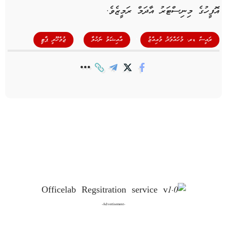
އޮފީހުގެ މިނިސްޓަރު އާދަމް ރަމީޒެވެ.
,
,
ރައީސް ޑރ. މުހައްމަދު މުއިއްޒު
އާއިޝަތު ނަހުލާ
ޖުމްހޫރީ ޕާޓީ
-Advertisement-