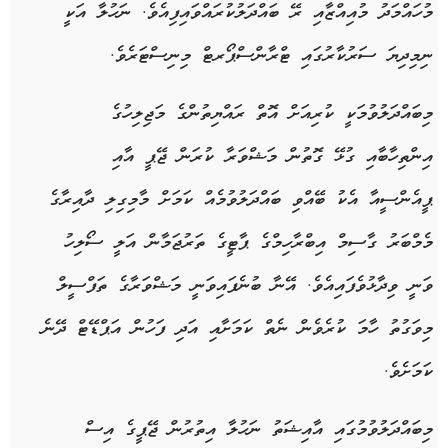
މުހައްމަދު މުއިއްޒާއި ރޭ ބައްދަލުކުރައްވައިފިއެވެ. ނަހުލާ އަކީ
ނިމިދިޔަ ސަރުކާރުގައި ޓްރާންސްޕޯރޓް މިނިސްޓަރެވެ.
މިބައްދަލުވުމަކީ ކުރިއަށް އޮތް ރައްޔިތުންގެ މަޖިލިހުގެ
އިންތިހާބާއި ގުޅޭ ގޮތުން މަޝްވަރާ ކުރަން ޖޭޕީ އާއި
ޕީއެންސީއާ އެކު ބޭއްވި ބައްދަލުވުމެއް ކަމަށް މާމިގިލި ދާއިރާގެ
މެމްބަރު ގާސިމް އިބްރާހިމްގެ ޕާޓީގެ ތަރުޖަމާން އަލީ ސޯލިހު
ވަނީ ވިދާޅުވެފައިއެވެ. އޭނާ ބުނެފައިވަނީ މަޝްވަރާގެ ތަފްސީލް
މިވަގުތު ހާމަ ކުރެވެން ނެތް ކަމަށާއި އަދި ފަހުން އަޕްޑޭޓް ދޭނެ
ކަމަށެވެ.
މިބައްދަލުވުމުގައި އާއިޝަތު ނަހުލާ އިތުރުން ޖޭޕީގެ އިސް