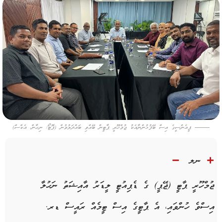
ޕީއެންސީގެ އިސް ބޭފުޅުންނާއެކު ޖުމްހޫރީ ޕާޓީން ބޭއްވި ބައްދަލުވުން (ފޮޓޯ/ ނިހާން، އެކްސް)
ނލ
ޖުމްހޫރީ ޕާޓީ (ޖޭޕީ) ގެ ޑެޕިއުޓީ ލީޑަރު އާއިޝަތު ނަހުލާ
އިސްވެ ހުންވައި، އެ ޕާޓީގެ އިސް ޓީމެއް ރައީސް ޑރ.