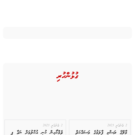
ގުޅުންހުރި
2 ޖެނުއަރީ 2025
2 ޖެނުއަރީ 2025
މާލޭގެ ރަސްމީ ފާލަމުގެ މަސައްކަތް
ވެމްކޯއިން ކުނި އުކާލުމަށް ނަގާ ފީ