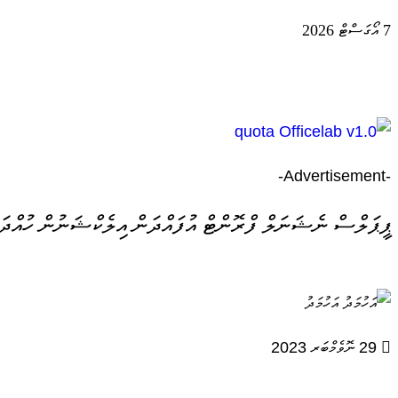
7 އޯގަސްޓް 2026
-Advertisement-
ޕީޕަލްސް ނެޝަނަލް ފްރޮންޓް އުފައްދަން އިލެކްޝަނުން ހުއްދަ
އަހުމަދު
29 ނޮވެމްބަރ 2023