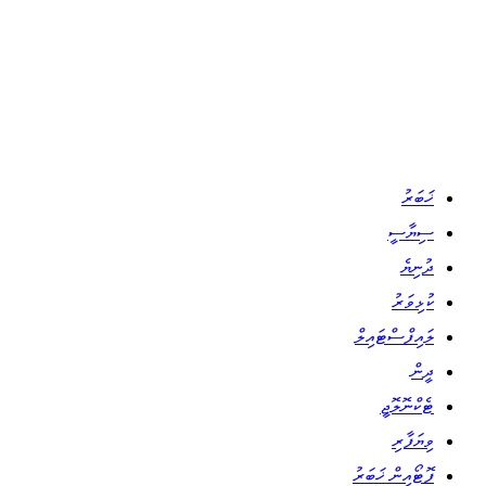
ޚަބަރު
ސިޔާސީ
ދުނިޔެ
ކުޅިވަރު
ލައިފްސްޓައިލް
ދީން
ޓެކްނޮލޮޖީ
ވިޔަފާރި
ފޮޓޯއިން ޚަބަރު