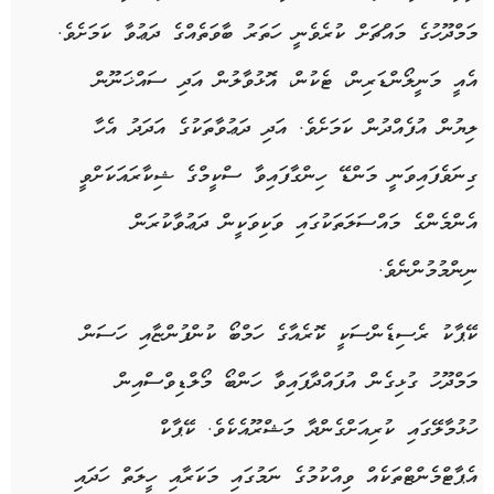
މަމްދޫހުގެ މައްޗަށް ކުރެވެނީ ހަތަރު ބާވަތެއްގެ ދަޢުވާ ކަމަށެވެ.
އެއީ މަނީލޯންޑަރިން، ޓެކުން، އޮޅުވާލުން އަދި ސައްޚަނޫން
ލިޔުން އުފެއްދުން ކަމަށެވެ. އަދި ދަޢުވާތަކުގެ އަދަދު އެހާ
ގިނަވެފައިވަނީ މަންޑޭ ހިންގާފައިވާ ސްކީމްގެ ޝިކާރައަކަށްވީ
އެންމެންގެ މައްސަލަތަކުގައި ވަކިވަކީން ދަޢުވާކުރަން
ނިންމުމުންނެވެ.
ކޭޕާކު ރެސިޑެންސަކީ ކޮރެއާގެ ހަމްބޯ ކުންފުންޏާއި ހަސަން
މަމްދޫހު ގުޅިގެން އުފައްދާފައިވާ ހަންބޯ މޯލްޑިވްސްއިން
ހުޅުމާލޭގައި ކުރިއަށްގެންދާ މަޝްރޫއެކެވެ. ކޭޕާކް
އެޕާޓްމެންޓްތަކެއް ވިއްކުމުގެ ނަމުގައި މަކަރާއި ހީލަތް ހަދައި