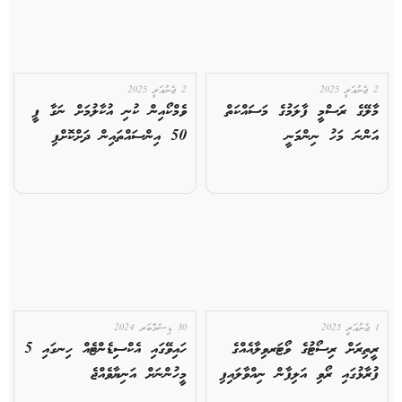
2 ޖެނުއަރީ 2025
2 ޖެނުއަރީ 2025
މާލޭގެ ރަސްމީ ފާލަމުގެ މަސައްކަތް
ވެމްކޯއިން ކުނި އުކާލުމަށް ނަގާ ފީ
އަންނަ މަހު ނިންމަނީ
50 އިންސައްތައިން ދަށްކޮށްފި
1 ޖެނުއަރީ 2025
30 ޑިސެމްބަރ 2024
ރީތިރަށް ރިސޯޓުގެ ވޯޓަރވިލާއެއްގެ
ހައިވޭގައި އެކްސިޑެންޓެއް ހިނގައި 5
ފުރާޅުގައި ރޯވި އަލިފާން ނިއްވާލައިފި
މީހުންނަށް އަނިޔާވެއްޖެ