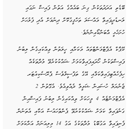
ބޮޑެތި އަދަދުތަކުން ގިނަ ބައެއްގެ އަތުން ފައިސާ ނަގައި
ލަނޑުދީފައިވާ މައްސަލަ ތަހްޤީގުކޮށް ދިނުމަށް އެދި ފުލުހަށް
ހުށަހެޅީ އާބަންކޯއިންނެވެ.
ކޭޕާކް އެޕާޓްމަންޓްތައް މަކަރާއި ހީލަތުން ވިއްކައިގެން ލިބުނު
ފައިސާތަކުން ހޯދައިފައިވާކަމަށް ޝައްކުކުރެވޭ މުދާތަކެއް
ހިފެހެއްޓިފައިވާކަމާއި އޭގެ ތަފްސީލްވެސް ޕްރޮސެކިއުޓަރ
ޖެނެރަލް ހުސައިން ޝަމީމް ދެއްވިއެވެ. އެގޮތުން 2
އެޕާޓްމަންޓެއް 4 މީހަކަށް ވިއްކައިގެން ލިބުނު ފައިސާއިން
ގަނެފައިވާ ކަމަށް ޝައްކުކުރެވޭ ޕެންތްހައުސް އަކާއި އެތަނުން
ފެނިފައިވާ އަގުބޮޑު މުދާތަކުގެ އަގު 14 މިލިއަނަށް އަރާކަމަށް