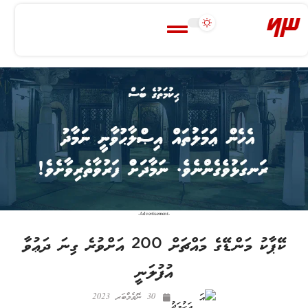
-Advertisement-
ކޭޕާކު މަންޑޭގެ މައްޗަށް 200 އަށްވުރެ ގިނަ ދަޢުވާ
އުފުލަނީ
30 ނޮވެމްބަރ 2023
އަހުމަދު