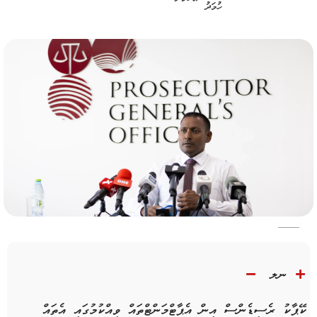
ނލ
ކޭޕާކު ރެސިޑެންސް އިން އެޕާޓްމަންޓްތައް ވިއްކުމުގައި އެތައް