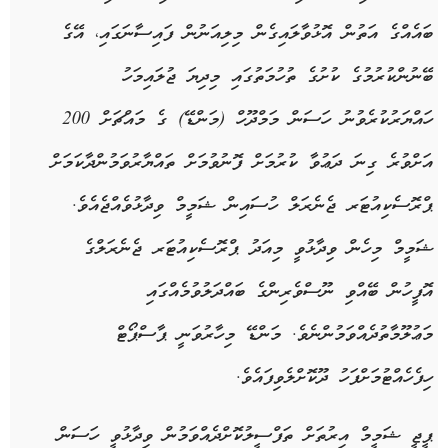
ބައެއްގެ އަތުން އޮޅުވާލައިގެން މިލިއަނުން ފައިސާނަގައި، އޭގެ
ބޭނުންކުރުމުގެ ކުށުގެ ތުހުމަތުގައި މިދިޔަ ޖުލައިމަހު
ހައްޔަރުކުރެވުނު ހަސަން މަމްދޫހް (މަންޑޭ) ގެ މައްޗަށް 200
އަށްވުރެ ގިނަ ދަޢުވާ ކުރުމަށް ފޮނުވުމަށް ތައްޔާރުވަމުންދާކަމަށް
ޕްރޮސެކިއުޓަރ ޖެނެރަލް ހުސައިން ޝަމީމް ވިދާޅުވެއްޖެއެވެ.
ޝަމީމް މިހެން ވިދާޅުވީ މިއަދު ޕްރޮސެކިއުޓަރ ޖެނެރަލްގެ
އޮފީހުން ބޭއްވި ނޫސްވެރިންގެ ބައްދަލުވުމެއްގައި
މަޢުލޫމާތުދެއްވަމުންނެވެ. މަންޑޭ މިހާރުވަނީ ޕާސްޕޯޓް
ހިފެހެއްޓުމަށްފަހު ދޫކޮށްލެވިފައެވެ.
ޕީޖީ ޝަމީމް އިރުތަށް ތަފްސީލުކޮށްދެއްވަމުން ވިދާޅުވީ ހަސަން