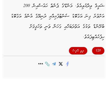
ޝަމީމް ވިދާޅުވިއެވެ. މަންޑޭގެ ޕެންތް ހައުސްއިން 200
އަށްވުރެ ގިނަ އަގުބޮޑު ސެންޓުފުޅިއާއި ދުނިޔޭގެ އެންމެ އަގުބޮޑު
ބްރޭންޑް ތަކުގެ އަތްދަބަހާއި ގަހަނާ ވަނީ ތަހުޤީޤަށް
ހިފެހެއްޓިފައެވެ.
,
ކޭޕާކް
ޕީޖީ އޮފީސް