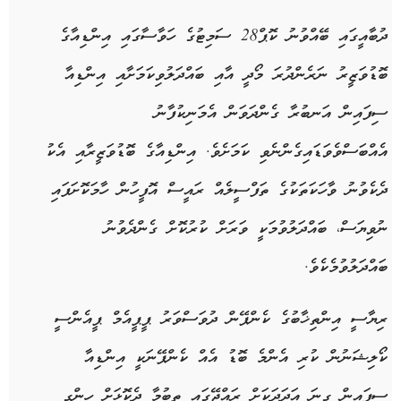
ދުބާއީގައި ބޭއްވުނު ކޮޕް28 ސަމިޓުގެ ހަވާސާގައި އިންޑިއާގެ
ބޮޑުވަޒީރު ނަރެންދުރަ މޯދީ އާއި ބައްދަލުވިކަމަށާއި އިންޑިއާ
ސިފައިން އަނބުރާ ގެންދަވަން އެމަނިކުފާނު
އެއްބަސްވެވަޑައިގެންނެވި ކަމަށެވެ. އިންޑިއާގެ ބޮޑުވަޒީރާއި އެކު
ދެކެވުނު ވާހަކަތަކުގެ ތަފްސީލެއް ރައީސް އޮފީހުން ހާމަކޮށަފައި
ނުވިޔަސް، ބައްދަލުވުމަކީ ވަރަށް ކުރުކޮށް ގެންދެވުނު
ބައްދަލުވުމެކެވެ.
ރިޔާސީ އިންތިޚާބުގެ ކެންޕޭން ދުވަސްވަރު ޕީޕީއެމް ޕީއެންސީ
ކޯލިޝަނުން ކުރި އެންމެ ބޮޑު އެއް ކެންޕޭނަކީ އިންޑިއާ
ސިފައިން ގިނަ އަދަދަކަށް ރައްޖޭގައި ތިބުމާ ދެކޮޅަށް ހިންގި