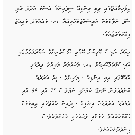
ދިވެހިރާއްޖޭގައި ތިބި އިންޑިއާ ސިފައިންގެ އަސްލު އަދަދު އަދި
ސާފު ނުވާކަމަށް ރައީސުލްޖުމްހޫރިއްޔާ ޑރ. މުޙައްމަދު މުޢިއްޒު
ވިދާޅުވެއްޖެއެވެ.
މިއަދު ރައީސް އޮފީހުން ބޭއްވި ނޫސްވެރިންގެ ބައްދަލުވުމުގައި
ރައީސުލްޖުމްހޫރިއްޔާ ޑރ. މުޙައްމަދު މުޢިއްޒު ވިދާޅުވީ
ރާއްޖޭގައި ތިބި އިންޑިއާ ސިފައިންގެ ސީދާ އަދަދެއް
ބުނެދެއްވަން ނޭނގޭ ކަމަށާއި ނަމަވެސް 75 އާއި 89 އާއި
ދެމެދުގެ އަދަދަކަށް އިންޑިއާ ސިފައިން ރާއްޖޭގައި ތިބިކަމަށް
ޤަބޫލުކުރައްވާ ކަމަށާއި ފަހަރުގައި އެއަށްވުރެވެސް
ގިނަވެދާނެކަމަށެވެ.