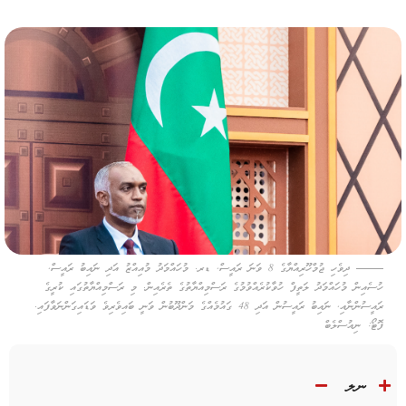
ދިވެހި ޖުމްހޫރިއްޔާގެ 8 ވަނަ ރައީސް, ޑރ. މުހައްމަދު މުއިއްޒު އަދި ނައިބު ރައީސް,
ހުސެއިން މުހައްމަދު ލަތީފް ހުވާކުރެއްވުމުގެ ރަސްމިއްޔާތުގެ ތެރެއިން. މި ރަސްމިއްޔާތުގައި ކުރީގެ
ރައީސުންނާއި, ނައިބު ރައީސުން އަދި 48 ގައުމެއްގެ މަންދޫބުން ވަނީ ބައިވެރިވެ ވަޑައިގަންނަވާފައި.
ފޮޓޯ: ނިއުސްލެބް
ނލ