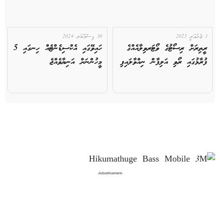
1 ޖެނުއަރީ 2025
30 ޑިސެމްބަރ 2024
ރީތިރަށް ރިސޯޓުގެ ވޯޓަރވިލާއެއްގެ
ހައިވޭގައި އެކްސިޑެންޓެއް ހިނގައި 5
ފުރާޅުގައި ރޯވި އަލިފާން ނިއްވާލައިފި
މީހުންނަށް އަނިޔާވެއްޖެ
-Advertisement-