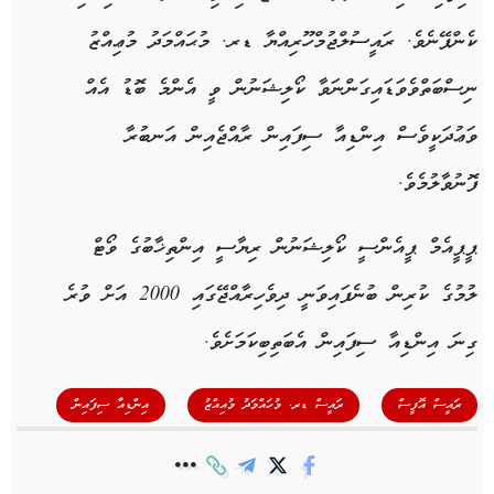
ކެންޕޭނެވެ. ރައީސުލްޖުމްހޫރިއްޔާ ޑރ. މުޙައްމަދު މުޢިއްޒު
ނިސްބަތްވެވަޑައިގަންނަވާ ކޯލިޝަނުން ވީ އެންމެ ބޮޑު އެއް
ވަޢުދަކީވެސް އިންޑިއާ ސިފައިން ރާއްޖެއިން އަނބުރާ
ފޮނުވާލުމެވެ.
ޕީޕީއެމް ޕީއެންސީ ކޯލިޝަނުން ރިޔާސީ އިންތިޚާބުގެ ވޯޓް
ލުމުގެ ކުރިން ބުނެފައިވަނީ ދިވެހިރާއްޖޭގައި 2000 އަށް ވުރެ
ގިނަ އިންޑިއާ ސިފައިން އެބަތިބިކަމަށެވެ.
,
,
ރައީސް އޮފީސް
ރައީސް ޑރ. މުހައްމަދު މުއިއްޒު
އިންޑިއާ ސިފައިން