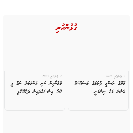
ގުޅުންހުރި
2 ޖެނުއަރީ 2025
2 ޖެނުއަރީ 2025
މާލޭގެ ރަސްމީ ފާލަމުގެ މަސައްކަތް
ވެމްކޯއިން ކުނި އުކާލުމަށް ނަގާ ފީ
އަންނަ މަހު ނިންމަނީ
50 އިންސައްތައިން ދަށްކޮށްފި