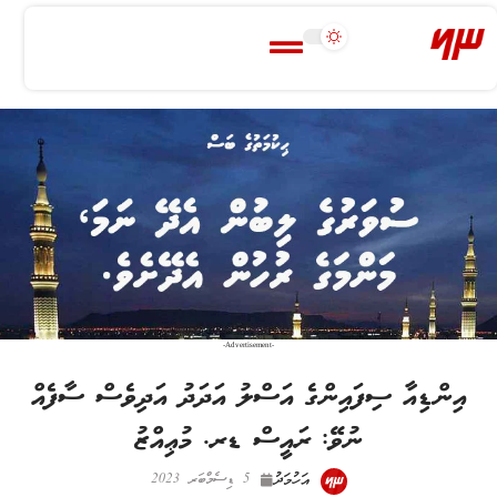
-Advertisement-
އިންޑިއާ ސިފައިންގެ އަސްލު އަދަދު އަދިވެސް ސާފެއް
ނުވޭ: ރައީސް ޑރ. މުޢިއްޒު
އަހުމަދު
5 ޑިސެމްބަރ 2023