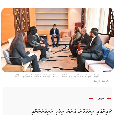
ނައިބް ރައީސް ޖައިނާގައި ތިބި ރާއްޖޭގެ ކިޔަވާ ކުދިންނާ ބައްދަލު ކުރައްވަނީ . ފޮޓޯ:
ރައީސް އޮފީސް
ނލ
ޗައިނާގައި ކިޔަވަމުން އަންނަ ދިވެހި ދަރިވަރުންނާއި