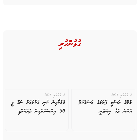
ގުޅުންހުރި
2 ޖެނުއަރީ 2025
2 ޖެނުއަރީ 2025
މާލޭގެ ރަސްމީ ފާލަމުގެ މަސައްކަތް
ވެމްކޯއިން ކުނި އުކާލުމަށް ނަގާ ފީ
އަންނަ މަހު ނިންމަނީ
50 އިންސައްތައިން ދަށްކޮށްފި