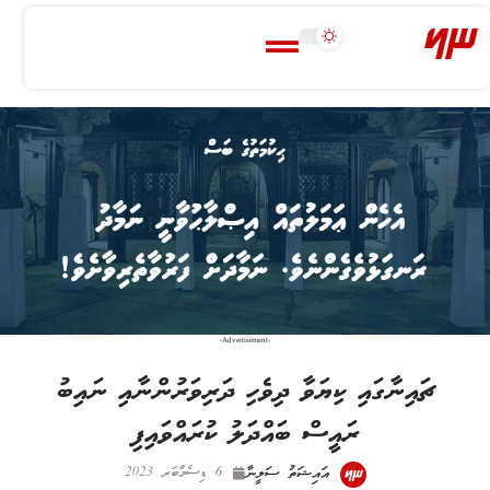
-Advertisement-
ޗައިނާގައި ކިޔަވާ ދިވެހި ދަރިވަރުންނާއި ނައިބު
ރައީސް ބައްދަލު ކުރައްވައިފި
އައިޝަތު ސަލީނާ
6 ޑިސެމްބަރ 2023