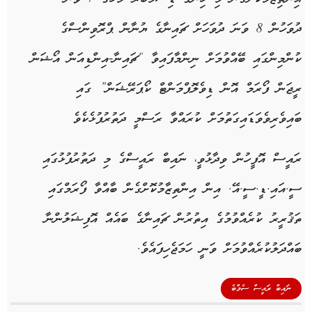
ދުވަހުން 8 ވަނަ ދުވަހަށް ޗައިނާގެ ޔުނާން ޕްރޮވިންސްގެ
ކުންމިންގައި ބޭއްވުމަށް ނިންމާފައިވާ “ޗައިނާ-އިންޑިއަން އޯޝަން
ރީޖަން ފޯރަމް އޮން ޑިވެލޮޕްމަންޓް ކޯޕަރޭޝަން” ގައި
ބައިވެރިވެވަޑައިގަތުމަށް ކުރައްވާ ރަސްމީ ދަތުރުފުޅެކެވެ
ރައީސް އޮފީހުން ވިދާޅުވީ، ނައިބް ރައީސްގެ މި ދަތުރުފުޅުގައި
ސީ.އައި.ޑީ.ސީ.އޭ. އިން އިންތިޒާމުކޮށްގެން ބާއްވާ ފޯރަމްގައި
ތަޤުރީރު ކުރެއްވުމުގެ އިތުރުން ޗައިނާގެ ބައެއް އޮފިޝަލުންނާ
ބައްދަލުކުރެއްވުމަށް ވަނީ ހަމަޖެހިފައެވެ.
ނައިބް ރައީސް ސެމްބެ