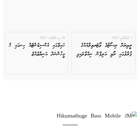
1 ޖެނުއަރީ 2025
30 ޑިސެމްބަރ 2024
ރީތިރަށް ރިސޯޓުގެ ވޯޓަރވިލާއެއްގެ
ހައިވޭގައި އެކްސިޑެންޓެއް ހިނގައި 5
ފުރާޅުގައި ރޯވި އަލިފާން ނިއްވާލައިފި
މީހުންނަށް އަނިޔާވެއްޖެ
-Advertisement-