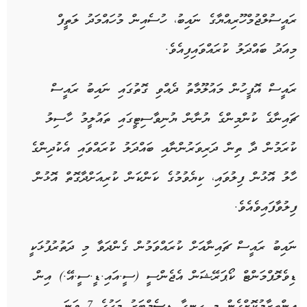
ރައީސުލްޖުމްހޫރިއްޔާގެ ނައިބު، ހުސެއިން މުހައްމަދު ލަތީފް
މިއަދު ބައްދަލު ކުރައްވައިފިއެވެ.
ރައީސް އޮފީހުން މައުލޫމާތު ދެއްވި ގޮތުގައި ނައިބު ރައީސް
ޗައިނާގެ ކުންމިންގެ ޔުނާން ޔުނިވާސިޓީގައި ތައުލީމު ހާސިލު
ކުރަމުން ދާ ތިން ދަރިވަރުންނާއި ބައްދަލު ކުރައްވައި އެކުދިންގެ
ހާލު އޮޅުން ފިލުވައި، ކިޔެވުމުގެ ކަންކަން ކުރިއަށްދާގޮތް އޮޅުން
ފިލުވާފައިވެއެވެ.
ނައިބު ރައީސް ޗައިނާއަށް ކުރައްވަމުން ގެންދަވާ މި ދަތުރުފުޅަކީ
ޑިވެލޮޕްމަންޓް ކޯޕަރޭޝަން އެޖެންސީ (ސީ.އައި.ޑީ.ސީ.އޭ.) އިން
އިންތިޒާމުކޮށްގެން މި ހިނގާ ޑިސެމްބަރު މަހުގެ 7 ވަނަ