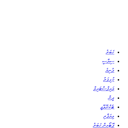
ޚަބަރު
ސިޔާސީ
ދުނިޔެ
ކުޅިވަރު
ލައިފްސްޓައިލް
ދީން
ޓެކްނޮލޮޖީ
ވިޔަފާރި
ފޮޓޯއިން ޚަބަރު