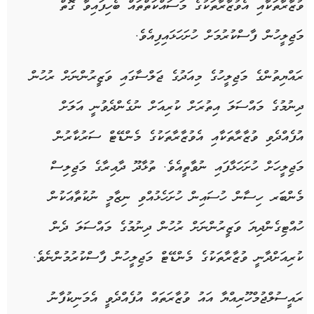
ވުޒާރާތަކާއި އެވުޒާރާތަކުގެ މަސައްކަތްތައް ބެހިފައިވާ ގޮތް
މަޖިލީހުން ފާސްކުރުމަށް ހުށަހަޅައިފިއެވެ.
ރައްޔިތުންގެ މަޖިލީހުގެ މިއަދުގެ ޖަލްސާގައި ވަޒީރުންނަށް ރުހުން
ދިނުމުގެ މައްސަލަ އިތުރަށް ކުރިއަށް ނުގެންދެވުނީ އަލަށް
އުފެއްދެވި ވުޒާރާތަކާއި އެވުޒާރާތަކުގެ މެންޑޭޓް ސަރުކާރުން
މަޖިލީހަށް ހުށަހަޅާފައި ނުވާތީއެވެ. ތުޅާދޫ ދާއިރާގެ މަޖިލިސް
މެންބަރ ހިސާން ހުސައިން ހުށަހެޅުއްވި ނިޒާމީ ނުކުތާއަކުން
ހުއްޓިގެންދިޔަ ވަޒީރުންނަށް ރުހުން ދިނުމުގެ މައްސަލަ ދެން
ކުރިއަށްދާނީ ވުޒާރާތަކުގެ މެންޑޭޓް މަޖިލީހުން ފާސްކުރުމުންނެވެ.
ރައީސުލްޖުމްހޫރިއްޔާ އައު ވުޒާރަތައް އުފެއްދެވީ އެމަނިކުފާނު