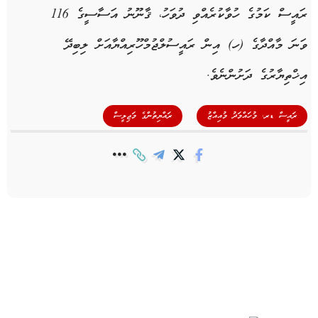
ރައީސް ކަމުގެ ހުވާކުރެއްވި ދުވަހު، ޤާނޫނު އަސާސީގެ 116
ވަނަ މާއްދާގެ (ހ) އިން ރައީސުލްޖުމްހޫރިއްޔާއަށް ލިބިދޭ
އިޚްތިޔާރުގެ ދަށުންނެވެ.
,
ރައީސް ޑރ. މުހައްމަދު މުއިއްޒު
ރައްޔިތުންގެ މަޖިލީސް