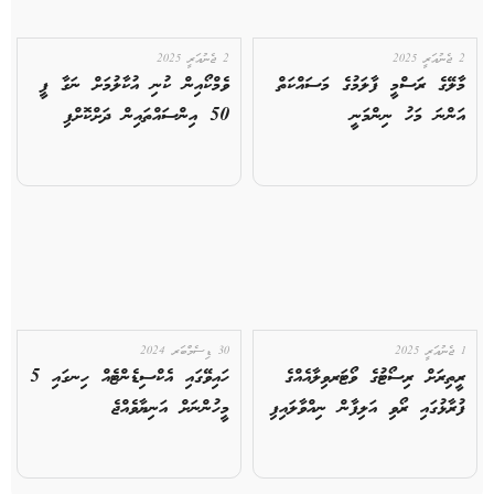
2 ޖެނުއަރީ 2025
2 ޖެނުއަރީ 2025
މާލޭގެ ރަސްމީ ފާލަމުގެ މަސައްކަތް
ވެމްކޯއިން ކުނި އުކާލުމަށް ނަގާ ފީ
އަންނަ މަހު ނިންމަނީ
50 އިންސައްތައިން ދަށްކޮށްފި
1 ޖެނުއަރީ 2025
30 ޑިސެމްބަރ 2024
ރީތިރަށް ރިސޯޓުގެ ވޯޓަރވިލާއެއްގެ
ހައިވޭގައި އެކްސިޑެންޓެއް ހިނގައި 5
ފުރާޅުގައި ރޯވި އަލިފާން ނިއްވާލައިފި
މީހުންނަށް އަނިޔާވެއްޖެ