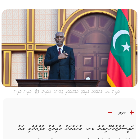
ރައީސް ޑރ. މުހައްމަދު މުއިއްޒު ހުވާކުރެއްވި ޖަލްސާގެ ތެރެއިން. ފޮޓޯ: ރައީސް އޮފީސް
ނލ
ރައީސުލްޖުމްހޫރިއްޔާ ޑރ. މުޙައްމަދު މުޢިއްޒު އުފެއްދެވި އައު