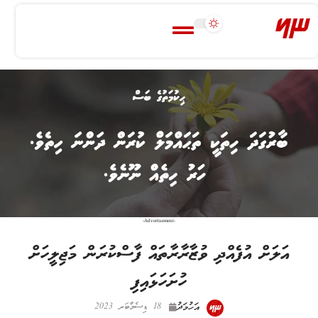
-Advertisement-
އަލަށް އުފެއްދި ވުޒާރާރާތައް ފާސްކުރަން މަޖިލީހަށް
ހުށަހަޅައިފި
އަހުމަދު
18 ޑިސެމްބަރ 2023