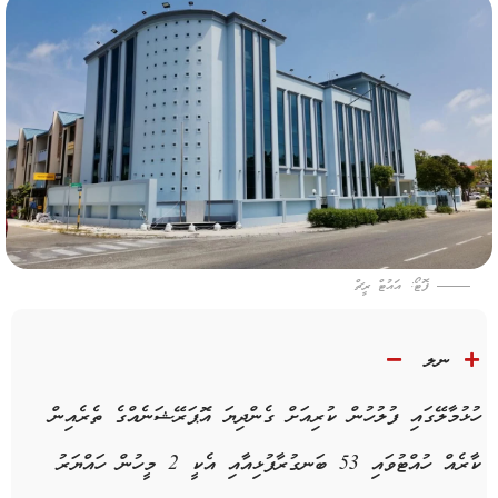
ފޮޓޯ: އައުޓް ރީޗް
ނލ
ހުޅުމާލޭގައި ފުލުހުން ކުރިއަށް ގެންދިޔަ އޮޕަރޭޝަނެއްގެ ތެރެއިން
ކާރެއް ހުއްޓުވައި 53 ބަނގުރާފުޅިއާއި އެކީ 2 މީހުން ހައްޔަރު