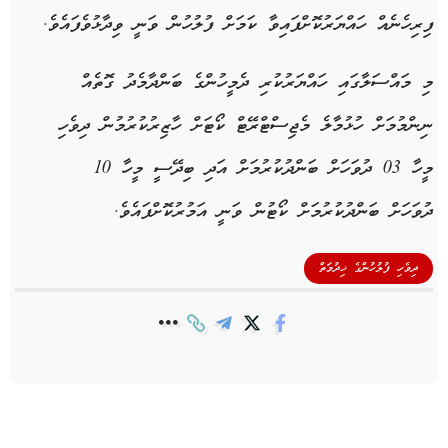
ފިރިހެނެއް ހައްޔަރުކޮށްފައިވާ ކަމަށް ފުލުހުން ވަނީ ވިދާޅުވެފައެވެ.
މި މައްސަލާގައި ހައްޔަރުކުރި ދެމީހުންގެ ބަންދާމެދު ގޮތެއް
ނިންމުމަށް ހުޅުމާލެ މެޖިސްޓްރޭޓް ކޯޓަށް ހާޒިރުކުރުމުން ދިވެހި
މީހާ 03 ދުވަހަށް ބަންދުކުރުމަށް އަދި ބިދޭސީ މީހާ 10
ދުވަހަށް ބަންދުކުރުމަށް ކޯޓުން ވަނީ އަމުރުކޮށްފައެވެ.
ދިވެހި ފުލުހުންގެ ޚިދުމަތް