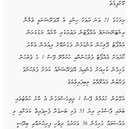
ކޮށްފިއެވެ.
މިމަހުގެ 21 ވަނަ ދުވަހު ހިންގި އެ އޮޕަރޭޝަނަކީ ވެލާނާ
އިންޓަނޭޝަނަލް އެއާޕޯޓުން ދަތުރުކުރި ކާރެއް މަޑުކުރަން
އެއާޕޯޓު ޕޮލިހުން އެންގުމުން މަޑުނުކޮށް ދިއުމުން އެކާރު
ހޯދުމަށް އެއާޕޯޓް ފުލުހުންނާއި ހުޅުމާލޭ ފޭސް 1 ގެ ފުލުހުން
ގުޅިގެން ކުރިއަށް ގެންދިޔަ އޮޕަރޭޝަނެއް ކަމަށް ފުލުހުންގެ
ފަރާތުން މައުލޫމާތު ލިބިފައިވެއެވެ.
އެގޮތުން، ހުޅުމާލެ ފޭސް 1 ރީތިގަސްމަގުން އެ ކާރު ހުއްޓުވައި
ބަލައި ފާސްކުރި އިރު 53 ފުޅި ބަނގުރާ ފެނިފައިވާ ކަމަށާއި މި
މައްސަލައާ ގުޅިގެން 56 އަހަރުގެ ދިވެހި ފިރިހެނަކާއި ބިދޭސީ