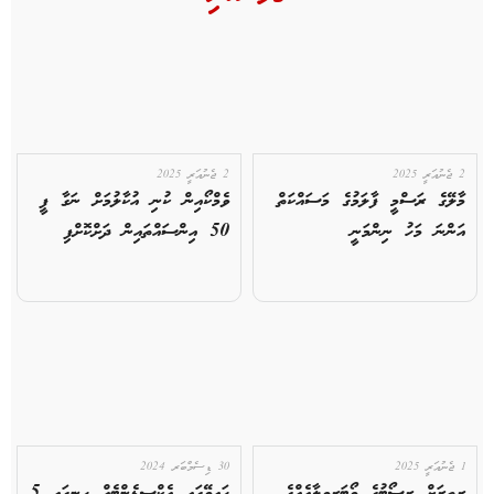
2 ޖެނުއަރީ 2025
2 ޖެނުއަރީ 2025
މާލޭގެ ރަސްމީ ފާލަމުގެ މަސައްކަތް
ވެމްކޯއިން ކުނި އުކާލުމަށް ނަގާ ފީ
އަންނަ މަހު ނިންމަނީ
50 އިންސައްތައިން ދަށްކޮށްފި
1 ޖެނުއަރީ 2025
30 ޑިސެމްބަރ 2024
ރީތިރަށް ރިސޯޓުގެ ވޯޓަރވިލާއެއްގެ
ހައިވޭގައި އެކްސިޑެންޓެއް ހިނގައި 5