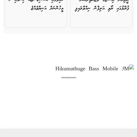
ފުރާޅުގައި ރޯވި އަލިފާން ނިއްވާލައިފި
މީހުންނަށް އަނިޔާވެއްޖެ
-Advertisement-