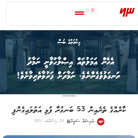
-Advertisement-
ކާރެއްގެ ތެރެއިން 53 ބަނގުރާ ފުޅި އަތުލައިގެންފި
އައިޝަތު ސަލީނާ
24 ޑިސެމްބަރ 2023