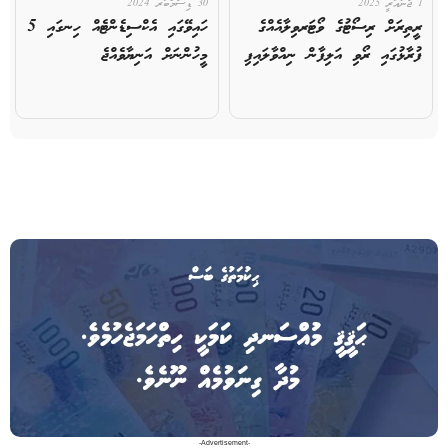
1 ޖެނުއަރީ 2025
30 ޑިސެމްބަރ 2024
ރީތިރަށް ރިސޯޓުގެ ވޯޓަރވިލާއެއްގެ
ހައިވޭގައި އެކްސިޑެންޓެއް ހިނގައި 5
ފުރާޅުގައި ރޯވި އަލިފާން ނިއްވާލައިފި
މީހުންނަށް އަނިޔާވެއްޖެ
-Advertisement-