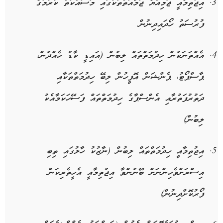
އިޖުތިމާއީ ޖަމިއްޔާ ޖަމާއަތްތަކުގައި މަސައްކަތް ކުރުމުގެ
ފުރުސަތު ހޯދައިދިނުން
އެއްތަނަކުން ހިދުމަތްތައް ލިބުން (އައިޑީ ކާޑު ހެއްދުން،
ޕާސްޕޯޓު، ޕެންޝަން އޮފީހުން ލިބޭ ހިދުމަތްތަކާއި
ދަތުރުފަތުރާއި އެންސްޕާގެ ހިދުމަތްތައް ފަސޭހަކަމާއެކު
ލިބުން)
އިޖުތިމާއީ ހިދުމަތްތައް ލިބުން (ނާޒުކު ހާލުގައި ތިބި
އިސްރަށްވެހިންނަށް ބޭނުންވާ އިޖުތިމާއީ އެހީތެރިކަން
ފޯރުކޮށްދިނުން)