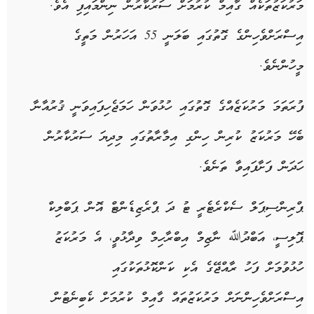
މަރުކަޒުތަކެއް ގާއިމް ކުރުމަށް ސަރުކާރުން ނިންމައިފި އެވެ.
އިސްރަށްވެހިންގެ ގޮތުގައި ބަލަނީ 55 އަހަރުން މަތީގެ
މީހުންނެވެ.
ފުރަތަމަ މަރުކަޒެއްގެ ގޮތުގައި ހުޅުވަން ހަމަޖެހިފައިވަނީ ޤުރުއާނާ
ބެހޭ މަރުކަޒު ކުރިން ހިންގި އިމާރާތުގައި މިދިޔަ ސަރުކާރުން
ހަދަން ފަށާފައިވާ ތަނެވެ.
ޕްރިންސިޕަލް ސެކްރެޓެރީ ޓު ދަ ޕްރެޒިޑެންޓް އޮން ޕަބްލިކް
ޕޮލިސީ، އަބްދުﷲ ނާޒިމް އިބްރާހިމް ވިދާޅުވީ، އެ މަރުކަޒު
ހުޅުވުމަށް ފަހު ރާއްޖޭގެ އެކި ކަންކޮޅުތަކުގައި
އިސްރަށްވެހިންނަށް މަރުކަޒުތައް ގާއިމް ކުރުމަށް ކެބިނެޓުން