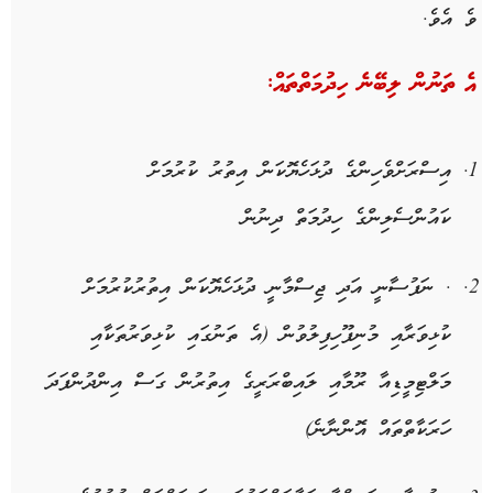
ވެ އެވެ.
އެ ތަނުން ލިބޭނެ ހިދުމަތްތައް:
އިސްރަށްވެހިންގެ ދުޅަހެޔޮކަން އިތުރު ކުރުމަށް
ކައުންސެލިންގެ ހިދުމަތް ދިނުން
. ނަފުސާނީ އަދި ޖިސްމާނީ ދުޅަހެޔޮކަން އިތުރުކުރުމަށް
ކުޅިވަރާއި މުނިފޫހިފިލުވުން (އެ ތަނުގައި ކުޅިވަރުތަކާއި
މަލްޓިމީޑިއާ ރޫމާއި ލައިބްރަރީގެ އިތުރުން ގަސް އިންދުންފަދަ
ހަރަކާތްތައް އޮންނާނެ)