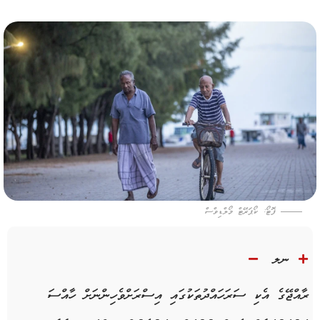
ފޮޓޯ: ކޯޕަރޭޓް މޯލްޑިވްސް
ނލ
ރާއްޖޭގެ އެކި ސަރަހައްދުތަކުގައި އިސްރަށްވެހިންނަށް ހާއްސަ