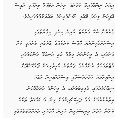
އިއްޔެ ނިންމާފައިވާ ކަމަށެވެ. މިހެން އެބޭފުޅާ ވިދާޅުވީ ރައީސް
އޮފީހުން މިއަދު ބޭއްވި ނޫސްވެރިންގެ ބައްދަލުވުމުގައިއެވެ.
ގުރުއާނާ ބެހޭ މަރުކަޒު ކުރިން ހިންގި އިމާރާތުގައި
އިސްރަށްވެހިންނަށް ހާއްސަ ކްލަބެއްގެ ގޮތުގައި ތަރައްގީ ކުރާ
ތަނުގައި، އެ މީހުންނަށް ދިމާވާ ދަތި އުނދަގޫ ކަންކަމުގައި
މުޖުތަމައުގެ އެންމެންގެ ފަރާތުން އެހީތެރިކަން ފޯރުކޮށްދޭނެ
އިންތިޒާމެއް ހަމަޖެއްސުމާއި އިސްރަށްވެހިން ރަގަޅު
ސިއްހަތެއްގައި ދެމިތިބުމަށާއ، އެ މީހުންގެ ދުޅަހެޔޮކަން
އިތުރުކުރުމަށް މަގު ފަހިކޮށްދިނުމަށް ގިނަ މަސައްކަތް ތަކެއް
ކުރާނެ ކަމަށް މިނިސްޓްރީން ކުރިން ހާމަކުރި މައުލޫމާތުތަކުގައި