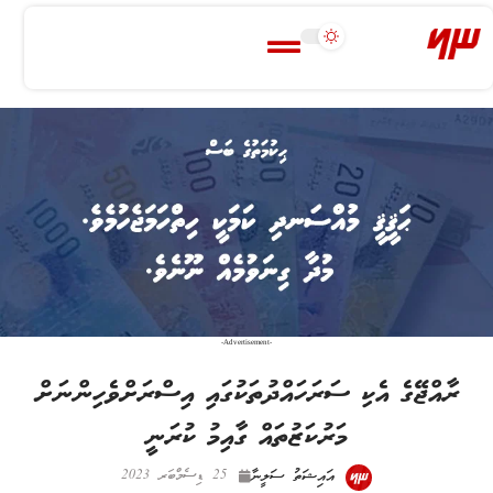
-Advertisement-
ރާއްޖޭގެ އެކި ސަރަހައްދުތަކުގައި އިސްރަށްވެހިންނަށް
މަރުކަޒުތައް ގާއިމު ކުރަނީ
އައިޝަތު ސަލީނާ
25 ޑިސެމްބަރ 2023