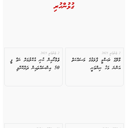
ގުޅުންހުރި
2 ޖެނުއަރީ 2025
2 ޖެނުއަރީ 2025
މާލޭގެ ރަސްމީ ފާލަމުގެ މަސައްކަތް
ވެމްކޯއިން ކުނި އުކާލުމަށް ނަގާ ފީ
އަންނަ މަހު ނިންމަނީ
50 އިންސައްތައިން ދަށްކޮށްފި