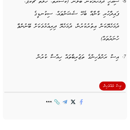
ސިއްހީ ދުޅަހެޔޮކަން ބެލުން (ކަސްރަތު، ހެލްތް ޗެކަޕް،
ފައިދާހުރި ކާނާއާ ބެހޭ ސެޝަންތައް، ސިކުނޑީގެ
ދުޅަހެޔޮކަން އިތުރުކުރުން، ދުޅަހެޔޮ ދިރިއުޅުމަކަށް ބޭނުންވާ
ހުނަރުތައް)
އިސް ރަށްވެހިންގެ ތަޖުރިބާތައް ހިއްސާ ކުރުން
އިސް ރައްވެހިން