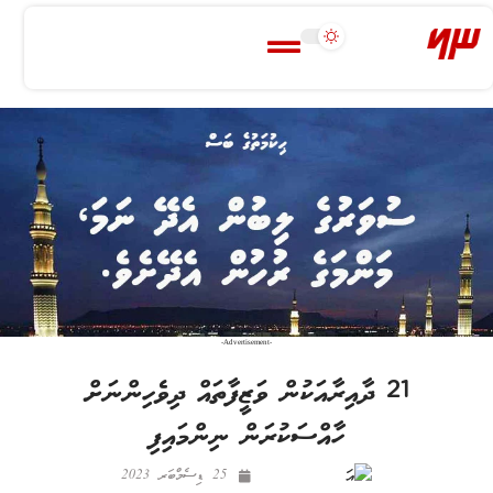
-Advertisement-
21 ދާއިރާއަކުން ވަޒީފާތައް ދިވެހިންނަށް
ހާއްސަކުރަން ނިންމައިފި
25 ޑިސެމްބަރ 2023