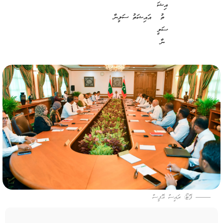
އައިޝަތު ސަލީނާ
ފޮޓޯ؛ ރައީސް އޮފީސް