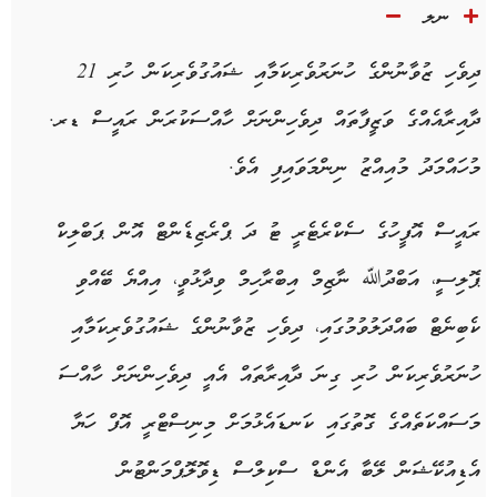
ނލ
ދިވެހި ޒުވާނުންގެ ހުނަރުވެރިކަމާއި ޝައުގުވެރިކަން ހުރި 21
ދާއިރާއެއްގެ ވަޒީފާތައް ދިވެހިންނަށް ހާއްސަކުރަން ރައީސް ޑރ.
މުހައްމަދު މުއިއްޒު ނިންމަވައިފި އެވެ.
ރައީސް އޮފީހުގެ ސެކްރެޓެރީ ޓު ދަ ޕްރެޒިޑެންޓް އޮން ޕަބްލިކް
ޕޮލިސީ، އަބްދުﷲ ނާޒިމް އިބްރާހިމް ވިދާޅުވީ، އިއްޔެ ބޭއްވި
ކެބިނެޓް ބައްދަލުވުމުގައި، ދިވެހި ޒުވާނުންގެ ޝައުގުވެރިކަމާއި
ހުނަރުވެރިކަން ހުރި ގިނަ ދާއިރާތައް އެއީ ދިވެހިންނަށް ހާއްސަ
މަސައްކަތެއްގެ ގޮތުގައި ކަނޑައެޅުމަށް މިނިސްޓްރީ އޮފް ހަޔާ
އެޑިއުކޭޝަން ލޭބާ އެންޑް ސްކިލްސް ޑިވޮލޮޕްމަންޓުން