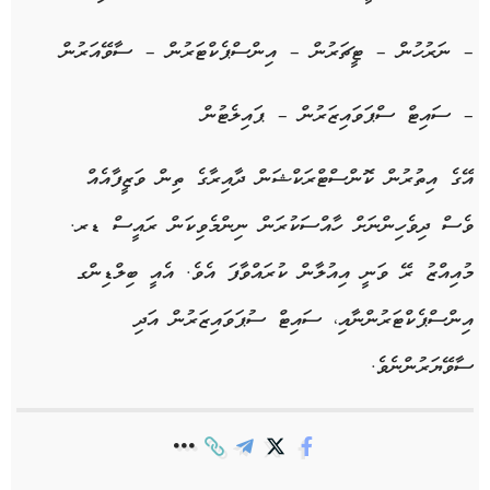
– ނަރުހުން
– ޓީޗަރުން
– އިންސްޕެކްޓަރުން
– ސާވޭއަރުން
– ސައިޓް ސްޕަވައިޒަރުން
– ޕައިލެޓުން
އޭގެ އިތުރުން ކޮންސްޓްރަކްޝަން ދާއިރާގެ ތިން ވަޒީފާއެއް
ވެސް ދިވެހިންނަށް ހާއްސަކުރަން ނިންމެވިކަން ރައީސް ޑރ.
މުއިއްޒު ރޭ ވަނީ އިއުލާން ކުރައްވާފަ އެވެ. އެއީ ބިލްޑިންގ
އިންސްޕެކްޓަރުންނާއި، ސައިޓް ސުޕަވައިޒަރުން އަދި
ސާވޭޔަރުންނެވެ.