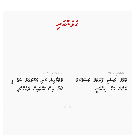
ގުޅުންހުރި
2 ޖެނުއަރީ 2025
2 ޖެނުއަރީ 2025
މާލޭގެ ރަސްމީ ފާލަމުގެ މަސައްކަތް
ވެމްކޯއިން ކުނި އުކާލުމަށް ނަގާ ފީ
އަންނަ މަހު ނިންމަނީ
50 އިންސައްތައިން ދަށްކޮށްފި