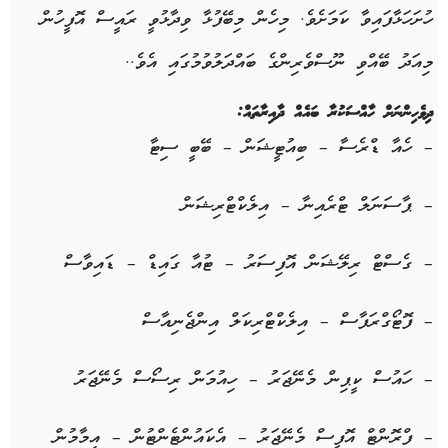
ހުށަހަޅާފައިވާ ކަމަށެވެ. މިހެން މިބޭފުޅާ ވިދާޅުވީ ރައީސް އޮފީހުން
މިއަދު ބޭއްވި ނޫސްވެރިންގެ ބައްދަލުވުމުގައި އެވެ..
ދިވެހިންނަށް ހާއްސަކުރާ ބައެއް ދާއިރާތައް
:
– ހެއާ ޑްރެސާ
– ބިއުޓީޝަން
– ބޭބީ ސިޓާ
– ޕާސަނަލް ޓްރެއިނާ
– އިލެކްޓްރިޝަން
– ގެސްޓް ރިލޭޝަން އޮފިސަރު
– ޓުއާ ގައިޑް
– ޑައިވާސް
– ފޮޓޯގްރަފާސް
– އިލެކްޓްރިކަލް އިންޖެނިއާސް
– ހައުސް ކީޕިން މެނޭޖަރު
– ހިއުމަން ރިސޯސް މެނޭޖަރު
– ފްރޮންޓް އޮފީސް މެނޭޖަރު
– އެކައުންޓެންޓުން
– އިމާމުން