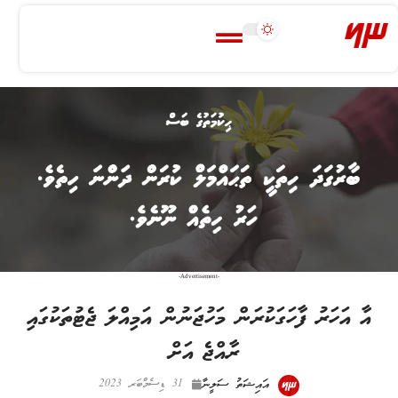
-Advertisement-
‎އާ އަހަރު ފާހަގަކުރަން މަހުޖަނުން އަމިއްލަ ޖެޓުތަކުގައި
ރާއްޖެ އަށް ‎‎
އައިޝަތު ސަލީނާ
31 ޑިސެމްބަރ 2023