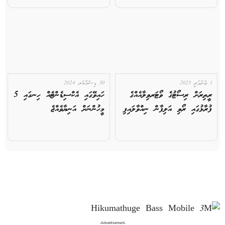
1 ޖެނުއަރީ 2025
30 ޑިސެމްބަރ 2024
ރީތިރަށް ރިސޯޓުގެ ވޯޓަރވިލާއެއްގެ
ހައިވޭގައި އެކްސިޑެންޓެއް ހިނގައި 5
ފުރާޅުގައި ރޯވި އަލިފާން ނިއްވާލައިފި
މީހުންނަށް އަނިޔާވެއްޖެ
-Advertisement-