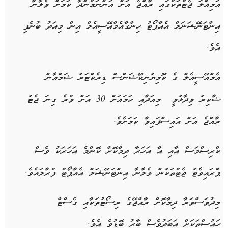
އަމިއްލަ
ޖެޓުތަކުގައި
ރާއްޖެ
އަށް
އަންނަމުންދާ
ކަމަށް
ވެލާނާ
އިންޓަނޭޝަނަލް
އެއާޕޯޓު
ހިންގާ
އެމްއޭސީއެލް
އިން
މިއަދު
ބުނެފި
އެވެ
.
އެމްއޭސީއެލް
ގެ
ކޮމިޔުނިކޭޝަންސް
ޑިރެކްޓަރު
ޝަމްއާން
ޝާކިރު
ވިދާޅުވީ
މިއަދާއި
ހަމައަށް
30
އަށް
ވުރެ
ގިނަ
ޖެޓު
ރާއްޖެ
އަށް
އައިސްފައިވާ
ކަމަށެވެ
.
ކްރިސްމަސް
އާއި
އާ
އަހަރާ
ދިމާކޮށް
ކޮންމެ
އަހަރަކު
ވެސް
ޕްރައިވެޓު
ޖެޓުތަކުން
ވެލާނާ
އިންޓަނޭޝަލް
އެއާޕޯޓު
ފުރާލައެވެ
.
މިދުވަސްވަރާ
ދިމާކޮށް
ރާއްޖޭގެ
ރިސޯޓުތަކާއި
ގެސްޓް
ހައުސްތަކަށް
އަބަދުވެސް
ބާރު
ބޮޑުވެ
އެވެ
.