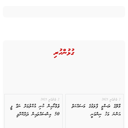
ގުޅުންހުރި
2 ޖެނުއަރީ 2025
2 ޖެނުއަރީ 2025
މާލޭގެ ރަސްމީ ފާލަމުގެ މަސައްކަތް
ވެމްކޯއިން ކުނި އުކާލުމަށް ނަގާ ފީ
އަންނަ މަހު ނިންމަނީ
50 އިންސައްތައިން ދަށްކޮށްފި