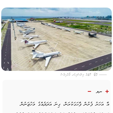
ފޮޓޯ: ހޮޓެލް އިންސައިޑަރ މޯލްޑިވްސް
ނލ
އާ
އަހަރު
ފެށުން
ފާހަގަކުރަން،
ގިނަ
އަދަދެއްގެ
މަހުޖަނުން