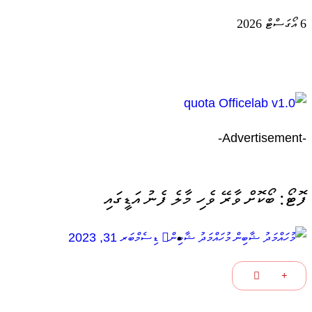
6 އޯގަސްޓް 2026
-Advertisement-
ފޮޓޯ: ބޯކޮށް ވާރޭ ވެހި މާލެ ފެނު އަޑީގައި
މުހައްމަދު ޝާބިން
ޑިސެމްބަރ 31, 2023