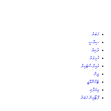
ޚަބަރު
ސިޔާސީ
ދުނިޔެ
ކުޅިވަރު
ލައިފްސްޓައިލް
ދީން
ޓެކްނޮލޮޖީ
ވިޔަފާރި
ފޮޓޯއިން ޚަބަރު