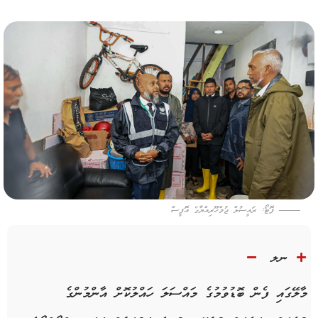
ފޮޓޯ: ރައީސުލް ޖުމްހޫރިއްޔާގެ އޮފީސް
ނލ
މާލޭގައި
ފެން
ބޮޑުވުމުގެ
މައްސަލަ
ހައްލުކޮށް
އާންމުންގެ