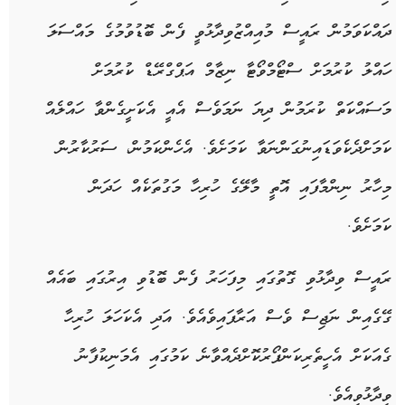
ދައްކަވަމުން
ރައީސް
މުއިއްޒު
ވިދާޅުވީ
ފެން
ބޮޑުވުމުގެ
މައްސަލަ
ހައްލު
ކުރުމަށް
ސްޓޯމްވޯޓާ
ނިޒާމް
އަޕްގްރޭޑް
ކުރުމަށް
މަސައްކަތް
ކުރަމުން
ދިޔަ
ނަމަވެސް
އެއީ
އެކަށީގެންވާ
ހައްލެއް
ކަމަށް
ދެކެވަޑައިނުގަންނަވާ
ކަމަށެވެ
.
އެހެންކަމުން،
ސަރުކާރުން
މިހާރު
ނިންމާފައި
އޮތީ
މާލޭގެ
ހުރިހާ
މަގުތަކެއް
ހަދަން
ކަމަށެވެ
.
ރައީސް
ވިދާޅުވި
ގޮތުގައި
މިފަހަރު
ފެން
ބޮޑުވި
އިރުގައި
ބައެއް
ގޭގެއިން
ނަޖިސް
ވެސް
އަރާފައިވެއެވެ
.
އަދި
އެކަހަލަ
ހުރިހާ
ގެއަކަށް
އެހީތެރިކަން
ފޯރުކޮށްދެއްވާނެ
ކަމުގައި
އެމަނިކުފާނު
ވިދާޅުވިއެވެ
.