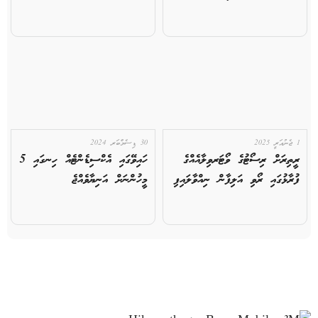
1 ޖެނުއަރީ 2025
30 ޑިސެމްބަރ 2024
ރީތިރަށް ރިސޯޓުގެ ވޯޓަރވިލާއެއްގެ
ހައިވޭގައި އެކްސިޑެންޓެއް ހިނގައި 5
ފުރާޅުގައި ރޯވި އަލިފާން ނިއްވާލައިފި
މީހުންނަށް އަނިޔާވެއްޖެ