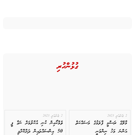
ގުޅުންހުރި
2 ޖެނުއަރީ 2025
2 ޖެނުއަރީ 2025
މާލޭގެ ރަސްމީ ފާލަމުގެ މަސައްކަތް
ވެމްކޯއިން ކުނި އުކާލުމަށް ނަގާ ފީ
އަންނަ މަހު ނިންމަނީ
50 އިންސައްތައިން ދަށްކޮށްފި