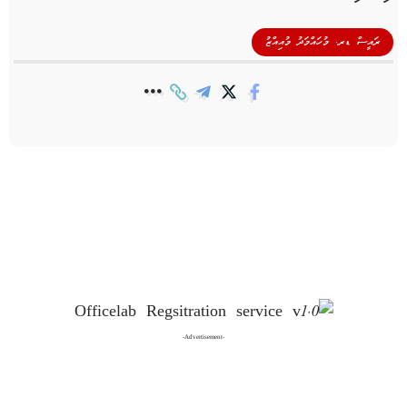
ރައީސް ޑރ. މުހައްމަދު މުއިއްޒު
-Advertisement-