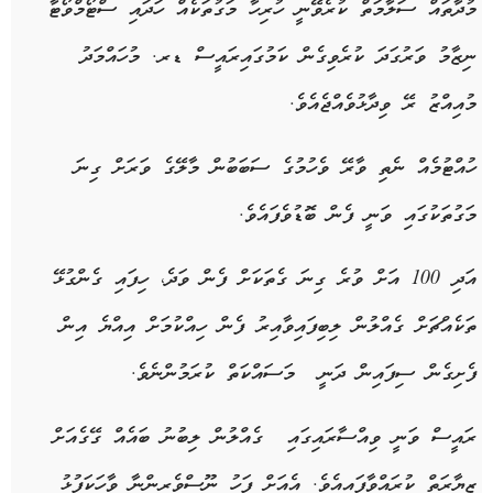
މުދާތައް
ސަލާމަތް
ކުރެވޭނީ
ހުރިހާ
މަގުތަކެއް
ހަދައި
ސްޓޯމްވޯޓާ
ނިޒާމު
ވަރުގަދަ
ކުރެވިގެން
ކަމުގައި
ރައީސް
ޑރ
.
މުހައްމަދު
މުއިއްޒު
ރޭ
ވިދާޅުވެއްޖެއެވެ
.
ހުއްޓުމެއް
ނެތި
ވާރޭ
ވެހުމުގެ
ސަބަބުން
މާލޭގެ
ވަރަށް
ގިނަ
މަގުތަކުގައި
ވަނީ
ފެން
ބޮޑުވެފައެވެ
.
އަދި
100
އަށް
ވުރެ
ގިނަ
ގެތަކަށް
ފެން
ވަދެ،
ހިފައި
ގެންގުޅޭ
ތަކެއްޗަށް
ގެއްލުން
ލިބިފައިވާއިރު
ފެން
ހިއްކުމަށް
އިއްޔެ
އިން
ފެށިގެން
ސިފައިން
ދަނީ
މަސައްކަތް
ކުރަމުންނެވެ
.
ރައީސް
ވަނީ
ވިއްސާރައިގައި
ގެއްލުން
ލިބުނު
ބައެއް
ގޭގެއަށް
ޒިޔާރަތް
ކުރައްވާފައިއެވެ
.
އެއަށް
ފަހު
ނޫސްވެރިންނާ
ވާހަކަފުޅު