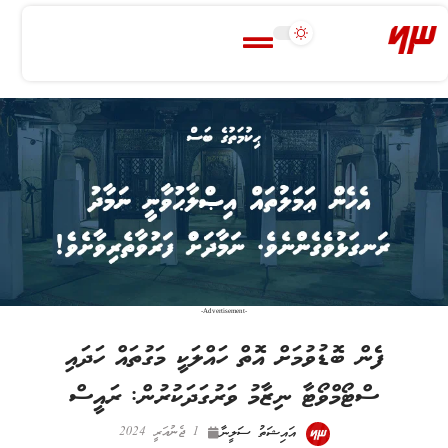
-Advertisement-
‎ފެން ބޮޑުވުމަށް އޮތް ހައްލަކީ މަގުތައް ހަދައި
ސްޓޯމްވޯޓާ ނިޒާމު ވަރުގަދަކުރުން: ރައީސް
އައިޝަތު ސަލީނާ
1 ޖެނުއަރީ 2024