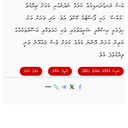
އުސް ލަނޑުދަނޑިއެއް ކަމައް ނުދެނެހުރި ކަމަށް ވިދާޅުވެ
‘އެކްސް’ ގައި ޕޯސްޓެއް ކޮށްފަ އެވެ. އަދި މަރަށް މަރު
ހިފުމަކީ އިސްލާމީ ޝަރީއަތުގައި ވަކި ހަމަތަކާއި އުސޫލުތަކެއްގެ
މަތިން ކުރަން އޮންނަ ކަމެއް ކަމަށް ވެސް މައުމޫން ވަނީ
ވިދާޅުވެފަ އެވެ.
,
,
ރައީސް މައުމޫން އަބްދުލް ގައްޔޫމް
އާޒިމާ ޝުކޫރު
މަރުގެ ޙުކުމް