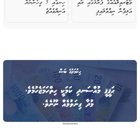
ވޯޓަރވިލާއެއްގެ ފުރާޅުގައި ރޯވި
ހިނގައި 5 މީހުންނަށް
އަލިފާން ނިއްވާލައިފި
އަނިޔާވެއްޖެ
-Advertisement-