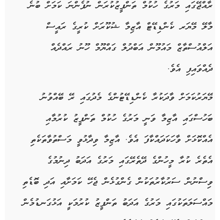
ރާއްޖޭގައި މަރުގެ ހުކުމް ތަންފީޒުކުރަން ނުފެންނަ ކަމަށް ބުނެ
މާލޭ މޭޔަރ ކެންޑިޑޭޓް އާޒިމާ ޝުކޫރަށް ކުރީގެ ރައީސް
އަލްއުސްތާޒް މައުމޫން އަބްދުލް ގައްޔޫމް ހޫނު ރައްދެއް
ދެއްވައިފި އެވެ.
މޭޔަރުކަމަށް ވާދަކުރާ ކެންޑިޑޭޓުންގެ މެދުގައި ރޭ ބޭއްވުނު
ބަހުސްގައި އާޒިމާ ވަނީ މަރުގެ ހުކުމް ތަންފީޒު ކުރުމާއި
އެއްކޮޅަށް ވާހަކަދައްކާފަ އެވެ. އާޒިމާ ވިދާޅުވީ މަސްތުވާތަކެތި
އެތެރެ ކުރާ މީހުންގެ ދޭތެރޭގައި މަރުގެ އަދަބު ދިނުމުގެ
ވިސްނުން ސަރުކާރުތަކުން ގެންގުޅެން ޖެހޭ ކަމަށާއި އަދި ބޮޑެތި
މައްސަލަތަކުގައި މަރުގެ އަދަބު ތަންފީޒު ކުރުމަކީ އަޅުގަނޑުމެން