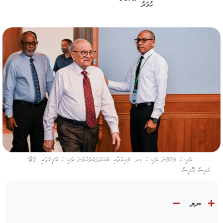
ރައީސް މައުމޫން ރައީސް ޑރ. މުއިއްޒާއި ބައްދަލުކުރައްވަން ރައީސް އޮފީހުގައި. ފޮޓޯ:
ރައީސް އޮފީސް
ނލ