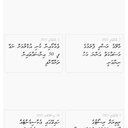
2 ޖެނުއަރީ 2025
2 ޖެނުއަރީ 2025
މާލޭގެ ރަސްމީ ފާލަމުގެ
ވެމްކޯއިން ކުނި އުކާލުމަށް ނަގާ
މަސައްކަތް އަންނަ މަހު
ފީ 50 އިންސައްތައިން
ނިންމަނީ
ދަށްކޮށްފި
1 ޖެނުއަރީ 2025
30 ޑިސެމްބަރ 2024
ރީތިރަށް ރިސޯޓުގެ
ހައިވޭގައި އެކްސިޑެންޓެއް