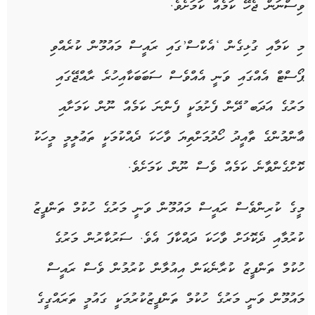
ވިސްނަން ޖެހޭ ކަމެއް ކަމަށެވެ.
މި ކަމާއި ގުޅިގެން ‘އެކްސް’ގައި ރައީސް މައުމޫން ކުރެއްވި
ޕޯސްޓް އެއްގައި ވަނީ އެއްވެސް ސަބަބަކާއިހުރެ ރާއްޖޭގައި
މަރުގެ އަދަބ ުދޭން ފެށުމަކީ ފެންނަ ކަމެއް ނޫން ކަމަށާއި
ޢާންމުންގެ ތާއީދު ހޯދުމަށްތިޔަ ވާހަކަ ދެއްކުމަކީ ތަޢުލީމީ މީހަކު
ކޮށްގެންވާނެ ކަމެއް ވެސް ނޫން ކަމަށެވެ.
މީގެ ކުރިންވެސް ރައީސް މައުމޫން ވަނީ މަރުގެ ހުކުމް ތަންފީޒު
ކުރުމާއި ދެކޮޅަށް ވާހަކަ ދައްކާފަ އެވެ. ސަރުކާރުން މަރުގެ
ހުކުމް ތަންފީޒު ކުރާނެކަން އިއުލާން ކުރުމުން ވެސް ރައީސް
މައުމޫން ވަނީ މަރުގެ ހުކުމް ތަންފީޒުކުރުމަކީ ގައުމީ ތަރައްގީގެ