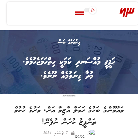
-Advertisement-
މައުމޫންގެ ބަހުގެ ހަމަލާ އާޒިމާ އަށް، މަރުގެ ހުކުމް
ތަންފީޒު ކުރަން ނުފެނޭ!
7 ޖެނުއަރީ 2024
އަހުމަދު