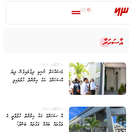
އާސަހަރާ
4 އޮކްޓޯބަރ 2024
މަސައްކަތް ނުނިމި ދިގުލައިގެން ދިޔަ
އާސަހަރާގެ އައު އިމާރާތް ހުޅުވައިފި
4 އޮކްޓޯބަރ 2024
އާ ސަހަރާގެ އައު އިމާރާތް ހުޅުވާތީ އެ
ވަގުތައް ބައެއް މަގުތައް ބަންދު!