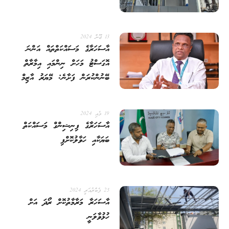
13 ޖޫން 2024
އާސަހަރާގެ މަސައްކަތްތައް އަންނަ
އޮގަސްޓު މަހަށް ނިންމައި އިމާރާތް
ބޭނުންކުރަން ފަށާނެ: މޭޔަރު އާޒިމް
19 މެއި 2024
އާސަހަރާގެ ފިނިޝިންގް މަސައްކަތް
ބަޔަކާއި ހަވާލުކޮށްފި
25 ފެބްރުއަރީ 2024
އާސަހަރާ މަރާމާތުކޮށް ރޯދަ އަށް
ހުޅުވާލަނީ