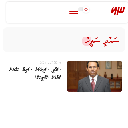
ސައުދީ ސަފީރު
15 އޮކްޓޯބަރ 2024
ސައުދީ ސަފީރަކަށް ސަރީރު އައްޔަން
ކުރުމަށް ކޮމެޓީއަށް!