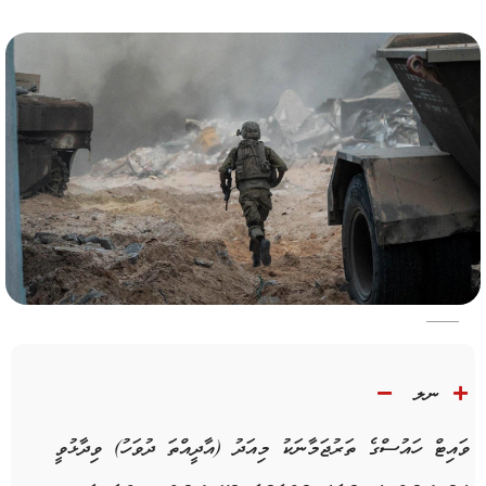
ނލ
ވައިޓް ހައުސްގެ ތަރުޖަމާނަކު މިއަދު (އާދީއްތަ ދުވަހު) ވިދާޅުވީ