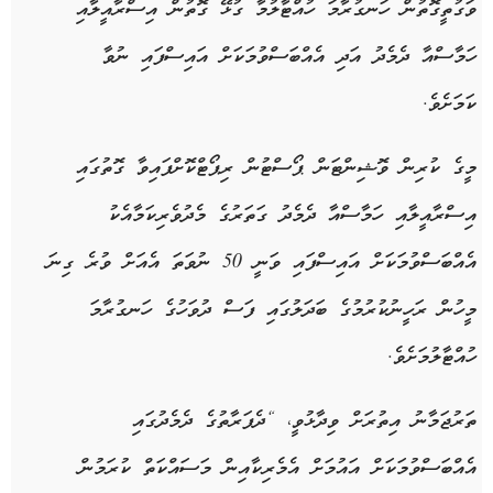
ވަގުތީގޮތުން ހަނގުރާމަ ހުއްޓާލުމާ ގުޅޭ ގޮތުން އިސްރާއީލާއި
ހަމާސްއާ ދެމެދު އަދި އެއްބަސްވުމަކަށް އައިސްފައި ނުވާ
ކަމަށެވެ.
މީގެ ކުރިން ވޮޝިންޓަން ޕޯސްޓުން ރިޕޯޓްކޮށްފައިވާ ގޮތުގައި
އިސްރާއީލާއި ހަމާސްއާ ދެމެދު ގަތަރުގެ މެދުވެރިކަމާއެކު
އެއްބަސްވުމަކަށް އައިސްފައި ވަނީ 50 ނުވަތަ އެއަށް ވުރެ ގިނަ
މީހުން ރަހީނުކުރުމުގެ ބަދަލުގައި ފަސް ދުވަހުގެ ހަނގުރާމަ
ހުއްޓާލުމަށެވެ.
ތަރުޖަމާނު އިތުރަށް ވިދާޅުވީ، “ދެފަރާތުގެ ދެމެދުގައި
އެއްބަސްވުމަކަށް އައުމަށް އެމެރިކާއިން މަސައްކަތް ކުރަމުން