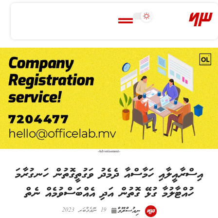
-Advertisement-
އިސްރާއީލާއި ހަމާސްއާ ދެމެދު ވަގުތީގޮތުން ހަނގުރާމަ
ހުއްޓާލުމާ ގުޅޭ ގޮތުން އަދި އެއްބަސްވުމެއް ނެތް
ނިއުސްރޫމް
19 ނޮވެމްބަރ 2023