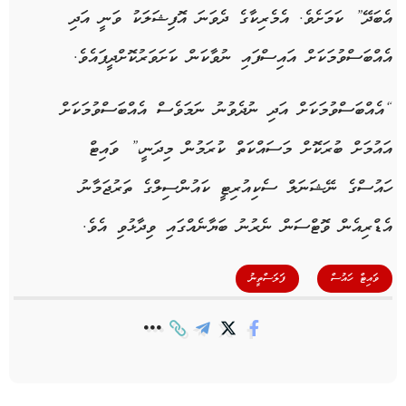
އެބަދޭ” ކަމަށެވެ. އެމެރިކާގެ ދެވަނަ އޮފިޝަލަކު ވަނީ އަދި
އެއްބަސްވުމަކަށް އައިސްފައި ނުވާކަން ކަށަވަރުކޮށްދީފައެވެ.
“އެއްބަސްވުމަކަށް އަދި ނުދެވުނު ނަމަވެސް އެއްބަސްވުމަކަށް
އައުމަށް ބުރަކޮށް މަސައްކަތް ކުރަމުން މިދަނީ،” ވައިޓް
ހައުސްގެ ނޭޝަނަލް ސެކިއުރިޓީ ކައުންސިލްގެ ތަރުޖަމާނު
އެޑްރިއެން ވޮޓްސަން ނެރުނު ބަޔާނެއްގައި ވިދާޅުވި އެވެ.
,
ވައިޓް ހައުސް
ފަލަސްތީނު