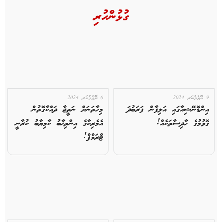
ގުޅުންހުރި
9 ނޮވެމްބަރ 2024
6 ނޮވެމްބަރ 2024
އިންޑޮނޭޝިއާގައި އަލިފާން ފަރަބުދަ
މިހާތަނަށް ނަތީޖާ ދައްކާގޮތުން
ގޮވުމުގެ ހާދިސާތަކެއް!
އެމެރިކާގެ އިންތިޚާބު ކާމިޔާބު ކުރާނީ
ޓްރަމްޕް!