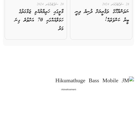
28 ސެޕްޓެމްބަރ 2024
20 ސެޕްޓެމްބަރ 2024
ނަތަންޔާހޫގެ ތަޤުރީރަށް ދުނިޔެ ދިނީ
މާލީގައި ހަތިޔާރުއެޅި ޖަމާޢަތުގެ
ބީރު ކަންފަތެއް!
ހަމަލާއެއްގައި 70 އަށްވުރެ ގިނަ
މަރު
-Advertisement-