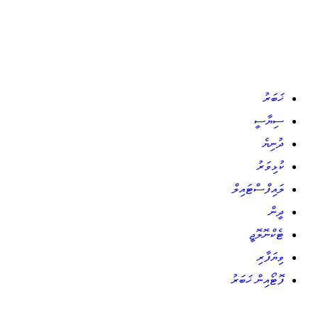
ޚަބަރު
ސިޔާސީ
ދުނިޔެ
ކުޅިވަރު
ލައިފްސްޓައިލް
ދީން
ޓެކްނޮލޮޖީ
ވިޔަފާރި
ފޮޓޯއިން ޚަބަރު