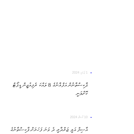
1 ޖުލައި 2024
ޕާކިސްތާނުން އަފްޣާނުގެ 8 ލައްކަ ރެފިއުޖީން ޑީޕޯޓް
ކޮށްލަނީ
10 މާރޗް 2024
އާސިފް އަލީ ޒަރްދާރީ ދެ ވަނަ ފަހަރަށް ޕާކިސްތާނުގެ