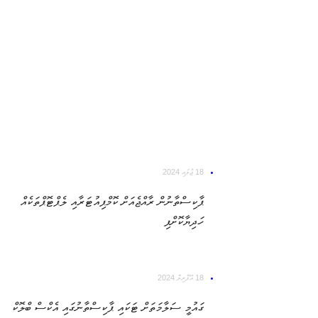
18 ޖުލައި 2024
ޕާކިސްތާނުން ރާއްޖެއަށް ކޮމްޕިއުޓަރާއި ލެޕްޓޮޕްތަކެއް
ހަދިޔާކޮށްފި
18 އޭޕްރިލް 2024
ގައުމީ ސަލާމަތަށް ޓަކައި ޕާކިސްތާނުގައި އެކްސް ބްލޮކް