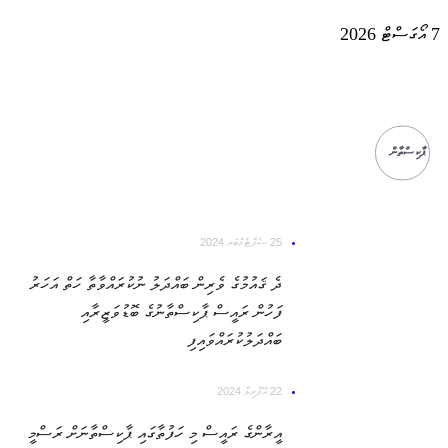
7 އޯގަސްޓް 2026
ޕާކިސްތާން
25 ސެޕްޓެމްބަރ 2024
ދެ ޤައުމުގެ ވެރިން ބައްދަލު ނުކުރައްވާތާ ހަތް އަހަރު
ފަހުން ރައީސް ޕާކިސްތާނުގެ ބޮޑުވަޒީރާއި
ބައްދަލުކުރައްވައިފި
22 އޭޕްރިލް 2024
އީރާންގެ ރައީސް މި ހަފުތާގައި ޕާކިސްތާނަށް ރަސްމީ