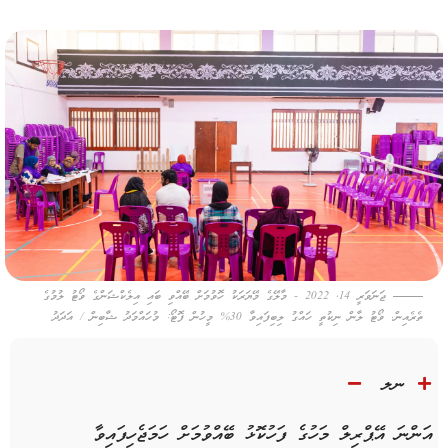
ޖަނަވަރީ 14, 2022 - މާލޭގެ މޭޔަރަކު ހޮވުމަށް ބޭއްވި ބައި އިލެކްޝަންގެ ވޯޓު ލުމުގެ
ތެރެއިން. ވޯޓު ލާން ނިކުތީ ހައްގު ލިބިފައިވާ 30% މީހުން ފޮޓޯ: މުހައްމަދު ޝާބިން / އަދަދު
ނލ
އަންނަ އޭޕްރިލް މަހުގެ ފަހުކޮޅު ބޭއްވުމަށް ހަމަޖެހިފައިވާ