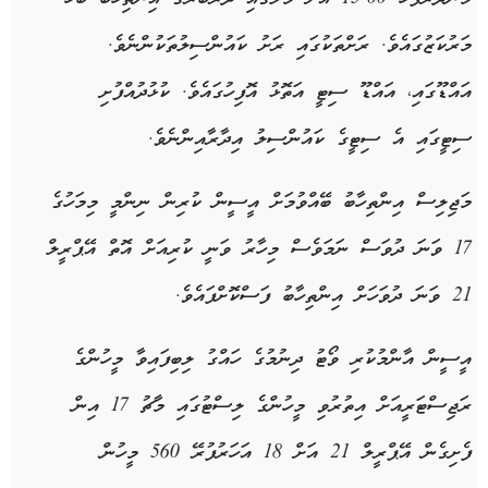
މަރުކަޒުގައެވެ. ރަށްތަކުގައި ރަށު ކައުންސިލުތަކުންނެވެ.
އައްޑޫގައި، އައްޑޫ ސިޓީ އަތޮޅު އޮފިހުގައެވެ. ކުޅުދުއްފުށި
ސިޓީގައި އެ ސިޓީގެ ކައުންސިލު އިދާރާއިންނެވެ.
މަޖިލިސް އިންތިހާބު ބޭއްވުމަށް އީސީން ކުރިން ނިންމީ މިމަހުގެ
17 ވަނަ ދުވަސް ނަމަވެސް މިހާރު ވަނީ ކުރިއަށް އޮތް އޭޕްރީލް
21 ވަނަ ދުވަހަށް އިންތިހާބު ފަސްކޮށްފައެވެ.
އީސީން އާންމުކުރި ވޯޓު ދިނުމުގެ ހައްގު ލިބިފައިވާ މީހުންގެ
ރަޖިސްޓަރީއަށް އިތުރުވި މީހުންގެ ލިސްޓުގައި މާޗު 17 އިން
ފެށިގެން އޭޕްރީލް 21 އަށް 18 އަހަރުފުރޭ 560 މީހުން