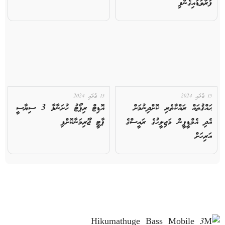
ފުރާވަޑައިގެންފި
15 ޖުލައި 2024
15 ޖުލައި 2024
ޙައްޤުތައް ރައްކާތެރި ކޮށްދިނުމަށް
އޮޑިޓް ރިޕޯޓު ހުށަނާޅާ 3 ސިޔާސީ
އެދި އެމްޑީޕީން މަޖިލީހުގެ ރައީސްގެ
ޕާޓީ ޖޫރިމަނާކޮށްފި
އަރިހަށް