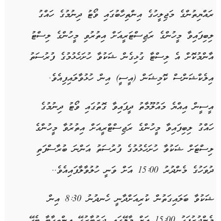
ރައްޔިތުންގެ މަޖިލީހުގެ އިންތިހާބުގައި ވޯޓު ދިނުމުގެ ހައްގު
ލިބިފައިވާ މީހުންގެ ރަޖިސްޓަރީއަށް އިތުރުވި މީހުންގެ ލިސްޓު
އާންމުކޮށް އެ ލިސްޓާ ގުޅިގެން ޝަކުވާ ހުށަހެޅުމުގެ ފުރުސަތު
އިލެކްޝަންސް ކޮމިޝަން (އީސީ) އިން ހުޅުވާލައިފިއެވެ.
އީސީން އިއްޔެ މައުލޫމާތު ދީފައިވާ ގޮތުގައި ވޯޓު ދިނުމުގެ
ހައްގު ލިބިފައިވާ މީހުންގެ ރަޖިސްޓްރީއަށް އިތުރުވާ މީހުންގެ
ލިސްޓަށް ޝަކުވާ ހުށަހެޅުމުގެ ފުރުސަތު އަންނަ ބުރާސްފަތި
ދުވަހުގެ މެންދުރު 15:00 އަށް ވަނީ ހުލުވާލާފައިއެވެ..
ޝަކުވާ ބަލައިގަތުން ކުރިއަށްދާނީ ހެނދުނު 8:30 އިން
މެންދުރުފަހު 15:00 އަށް މާލޭގައި ދަރުބާރުގޭ އިންތިހާބާ ބެހޭ