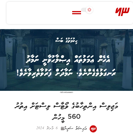
-Advertisement-
މަޖިލިސް އިންތިހާބުގެ ވޯޓާސް ލިސްޓަށް އިތުރު
560 މީހުން
އައިޝަތު ސަލީނާ
6 މާރޗް 2024