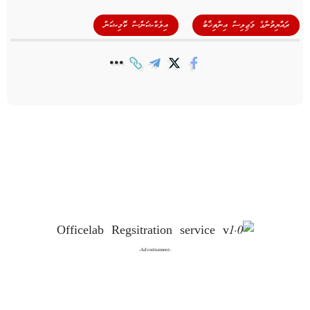
,
ރައްޔިތުންގެ މަޖިލިސް އިންތިޚާބު
އިލެކްޝަންސް ކޮމިޝަން
-Advertisement-