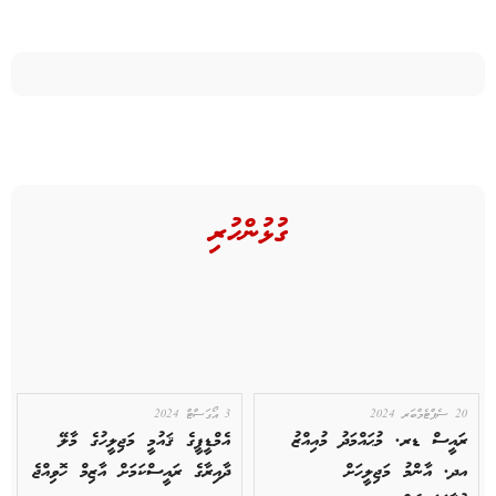
ގުޅުންހުރި
20 ސެޕްޓެމްބަރ 2024
3 އޯގަސްޓް 2024
ރައީސް ޑރ. މުޙައްމަދު މުއިއްޒު
އެމްޑީޕީގެ ޤައުމީ މަޖިލީހުގެ މާލޭ
އދ. އާންމު މަޖިލީހަށް
ދާއިރާގެ ރައީސްކަމަށް އާޒިމް ހޮވިއްޖެ