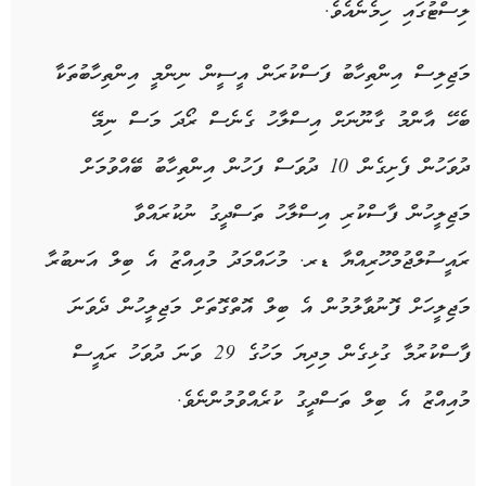
ލިސްޓުގައި ހިމެނެއެވެ.
މަޖިލިސް އިންތިހާބު ފަސްކުރަން އީސީން ނިންމީ އިންތިހާބުތަކާ
ބެހޭ އާންމު ގާނޫނަށް އިސްލާހު ގެނެސް ރޯދަ މަސް ނިމޭ
ދުވަހުން ފެށިގެން 10 ދުވަސް ފަހުން އިންތިހާބު ބޭއްވުމަށް
މަޖިލީހުން ފާސްކުރި އިސްލާހު ތަސްދީގު ނުކުރައްވާ
ރައީސުލްޖުމްހޫރިއްޔާ ޑރ. މުހައްމަދު މުއިއްޒު އެ ބިލް އަނބުރާ
މަޖިލީހަށް ފޮނުވާލުމުން އެ ބިލް އޮތްގޮތަށް މަޖިލީހުން ދެވަނަ
ފާސްކުރުމާ ގުޅިގެން މިދިޔަ މަހުގެ 29 ވަނަ ދުވަހު ރައީސް
މުއިއްޒު އެ ބިލް ތަސްދީގު ކުރެއްވުމުންނެވެ.