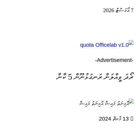
7 އޯގަސްޓް 2026
-Advertisement-
ރޯދަ ވީއްލަން ރަނގަޅުނޫން 5 ކާނާ
އާމިނަތު މައިޝާ
13 މާރޗް 2024