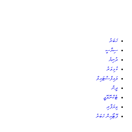
ޚަބަރު
ސިޔާސީ
ދުނިޔެ
ކުޅިވަރު
ލައިފްސްޓައިލް
ދީން
ޓެކްނޮލޮޖީ
ވިޔަފާރި
ފޮޓޯއިން ޚަބަރު