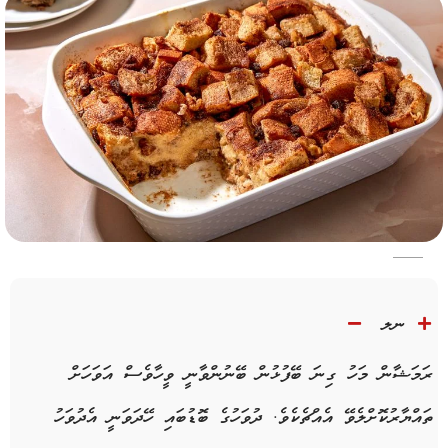
ނލ
ރަމަޝާން މަހު ގިނަ ބޭފުޅުން ބޭނުންވާނީ ވީހާވެސް އަވަހަށް
ތައްޔާރުކޮށްލެވޭ އެއްޗެކެވެ. ދުވަހުގެ ބޮޑުބައި ހޭދަވަނީ އެދުވަހު