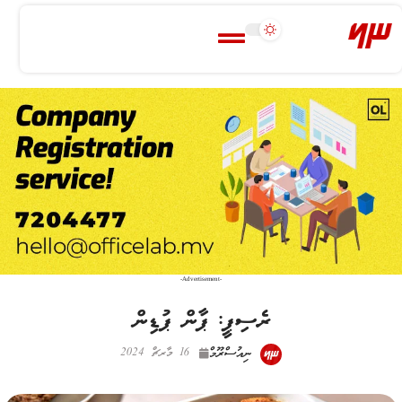
-Advertisement-
ރެސިޕީ: ޕާން ޕުޑިން
ނިއުސްރޫމް
16 މާރޗް 2024