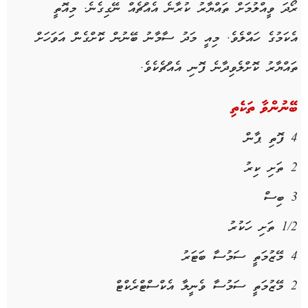
ރޯދަ ވީއްލުމަށް ތައްޔާރު ކުރާނެ އެއްޗެއް ނޭގިގެނެ. މިއޮތީ
އެކަމުގެ ހައްލެވެ. މިއީ މަދު ސާމާނު ބޭނުން ކޮށްގެން އަވަހަށް
ތައްޔާރު ކޮށްލެވިދާނެ ފޮނި އެއްޗެކެވެ.
ބޭނުންވާ ތަކެތި
4 ފޮތި ޕާން
2 ތަށި ކިރު
3 ބިސް
1/2 ތަށި ހަކުރު
4 މޭޒުމަތީ ސަމުސާ ބަޓަރު
2 މޭޒުމަތީ ސަމުސާ ވެނީލާ އެކްސްޓްރެކްޓް