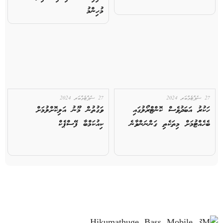
މުހިންމު
27 ސެޕްޓެމްބަރ 2024
27 ސެޕްޓެމްބަރ 2024
ހަކުރު އަބަދުވެސް ކޮންޓްރޯލުގައި
ވަގުތުން މޫނު އަލިކޮށްލުމަށް
ބެހެއްޓުމަށް މިތަކެތި ގަންނަންވާނެ
ކިއުކަމްބާ ފޭސްޕެކް