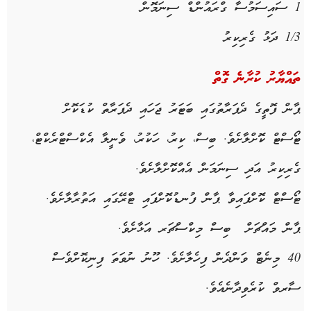
1 ސައިސަމުސާ ގްރައުންޑް ސިނަމޮން
1/3 ދަޅު ގެރިކިރު
ތައްޔާރު ކުރާނެ ގޮތް
ޕާން ފޮތީގެ ދެފަރާތުގައި ބަޓަރު ޖަހައި ދެފަރާތް ކުޑަކޮށް
ޓޯސްޓް ކޮށްލާށެވެ. ބިސް، ކިރު، ހަކުރު، ވެނީލާ އެކްސްޓްރެކްޓް،
ގެރިކިރު އަދި ސިނަމަން އެއްކޮށްލާށެވެ.
ޓޯސްޓް ކޮށްފައިވާ ޕާން ފުނޑުކޮށްފައި ޓްރޭގައި އަތުރާލާށެވެ.
ޕާން މައްޗަށް ބިސް މިކްސްޗަރ އަޅާށެވެ.
40 މިނެޓް ވަންދެން ފިހެލާށެވެ. ހޫނު ނުވަތަ ފިނިކޮށްވެސް
ސާރވް ކުރެވިދާނެއެވެ.