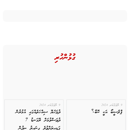
ގުޅުންހުރި
9 ނޮވެމްބަރ 2024
9 ނޮވެމްބަރ 2024
ޕްލެސީބޯ އަކީ ކޮބާ؟
ދުޅަހެޔޮ ސިއްހަތެއްގައި އުމުރުން
ދުވަސްވުމަށް ރޭގަނޑު 7
ގަޑިއިރަށްވުރެ ގިނައިރު ނިދުން