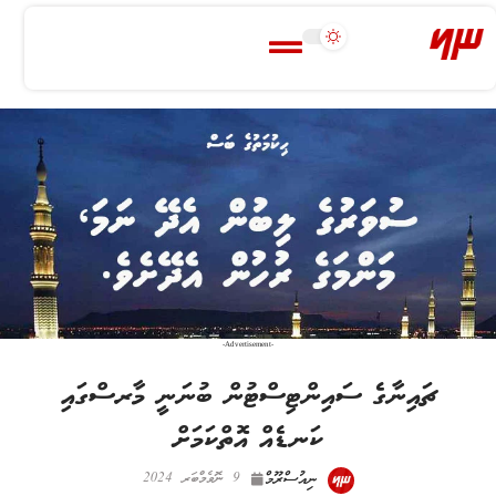
-Advertisement-
ޗައިނާގެ ސައިންޓިސްޓުން ބުނަނީ މާރސްގައި
ކަނޑެއް އޮތްކަމަށް
ނިއުސްރޫމް
9 ނޮވެމްބަރ 2024