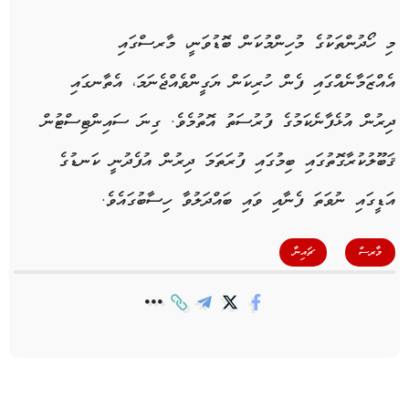
މި ހޯދުންތަކުގެ މުހިންމުކަން ބޮޑުވަނީ، މާރސްގައި
އެއްޒަމާނެއްގައި ފެން ހުރިކަން ޔަގީންވެއްޖެނަމަ، އެތާނގައި
ދިރުން އުޅެފާނެކަމުގެ ފުރުސަތު އޮތުމެވެ. ގިނަ ސައިންޓިސްޓުން
ޤަބޫލުކުރާގޮތުގައި ބިމުގައި ފުރަތަމަ ދިރުން އުފެދުނީ ކަނޑުގެ
އަޑީގައި ނުވަތަ ފެނާއި ވައި ބައްދަލުވާ ހިސާބުގައެވެ.
,
މާރސް
ޗައިނާ