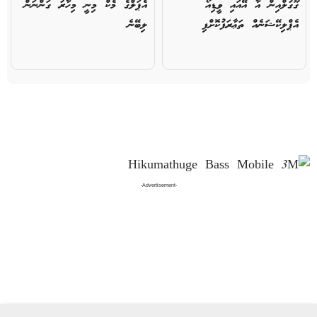
ގޫގުލްއިން އާ އޭއައި ވީޑިއޯ
އެޕަލްގެ މެކް މިނީ މިހާރު ގަންނަން
އެޕްލިކޭޝަނެއް ތަޢާރަފުކޮށްފި
ލިބޭނެ
-Advertisement-