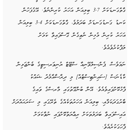
ގާތްގަނޑަކަށް 3.7 ބިލިއަން އަހަރު ކުރިންނެވެ. އޭގެފަހުން
ކަނޑު ގަނޑުގަނޑަށް ބަދަލުވެ، ގާތްގަނޑަކަށް 3.4 ބިލިއަން
އަހަރު ކުރިން މުޅިން ނެތިގެން ގޮސްފައިވާ ކަމަށް
ލަފާކުރެވެއެވެ.
ނަމަވެސް، ޕެންސިލްވޭނިއާ ސްޓޭޓް ޔުނިވަރސިޓީގެ ބެންޖަމިން
ކާޑެނަސް [ސައިންޓިސްޓްއް] މި ދިރާސާއާމެދު ޝައްކު
ފާޅުކޮށްފައިވެއެވެ. އޭނާ ބުނާގޮތުގައި މާރސްގެ ވައިގެ
ބާރުގަދަކަމާއި، ބިލިއަން އަހަރުތަކެއްގެ ތެރޭގައި މި ސަރަޙައްދަށް
އައިސްފައިވާ ބަދަލުތަކަށް ރިޢާޔަތްކޮށްފައި ނުވާކަމަށް
ފާހަގަކުރެއެވެ.