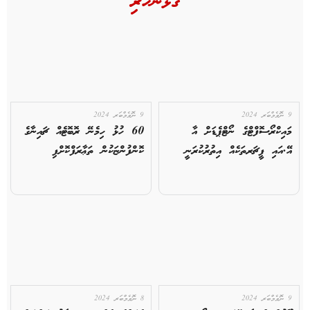
ގުޅުންހުރި
9 ނޮވެމްބަރ 2024
9 ނޮވެމްބަރ 2024
މައިކްރޯސޮފްޓްގެ ނޯޓްޕެޑަށް އާ
60 ހުޅު ހިމެނޭ ރޮބޮޓެއް ޗައިނާގެ
އޭ.އައި ފީޗަރތަކެއް އިތުރުކުރަނީ
ކޮންފުންޏަކުން ތަޢާރަފްކޮށްފި
9 ނޮވެމްބަރ 2024
8 ނޮވެމްބަރ 2024