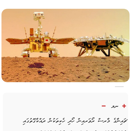
ނލ
ޗައިނާގެ މާރސް ރޯވަރއިން ހޯދި ހެކިތަކުން ދައްކާގޮތުގައި