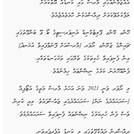
އެއްޒަމާނެއްގައި މާރސް ގައި ކަނޑެއް އޮތްކަމަށް
ލަފާކުރެވޭކަމަށް ދިރާސާއަކުން ހާމަވެއްޖެއެވެ.
ހޮންގ ކޮންގ ޕޮލިޓެކްނިކް ޔުނިވަރސިޓީގެ ބޯ ވޫ ބުނާގޮތުގައި
ޗައިނާގެ ޖުރޮންގ ރޯވަރ [މާރސްއަށް ފޮނުވާފައިވާ އުޅަނދު]
އިން ފެނިފައިވާ ހެކިތަކުގެ ތެރޭގައި ވަޅުގަނޑުތަކާއި،
ފެންއޮހޮރުނު ކަމުގެ ނިޝާންތައް ހިމެނެއެވެ.
މި ރޯވަރ ވަނީ 2021 ވަނަ އަހަރު މާރސް މަތީގެ އުޓޯޕިއާ
[ސަރަޙައްދުގެ ނަން] ސަރަޙައްދުގައި ޖައްސާފައެވެ. މިއީ ކުރިން
ވެސް ފެން ހުރިކަމުގެ ނިޝާންތައް ފެނިފައިވާ ސަރަޙައްދެކެވެ.
ދިރާސާއިން ދައްކާގޮތުގައި މި ކަނޑު އުފެދިފައިވަނީ