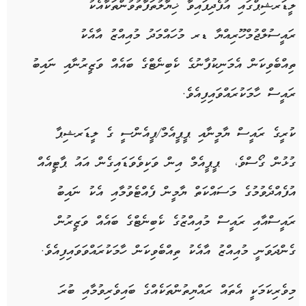
ލީޑަރޝިޕްގައި އުފެދިފައިވާ ޚިޔާލުތަފާތުވުންތަކާއެކު
ރައީސުލްޖުމްހޫރިއްޔާ ޑރ މުހައްމަދު މުއިއްޒު އާއެކު
ތިއްބެވިކަން އެމަނިކުފާނުގެ ކެބިނެޓްގެ ބައެއް ވަޒީރުނާއި ނައިބު
ރައީސް ހާމަކުރައްވައިފިއެވެ.
ކުރީގެ ރައީސް ޔާމީނާއި ޕީޕީއެމް/ޕީއެންސީ ގެ ލީޑަރޝިޕާ
ގުޅުން ގޯސްވެ، ޕީޕީއެމް އިން ވަކިވެވަޑައިގެން އައު ޕާޓީއެއް
އުފެއްދެވުމުގެ މަސައްކަތް ޔާމީން ފެއްޓެވުމާއި އެކު ނައިބު
ރައީސްއާއި ރައީސް މުއިއްޒުގެ ކެބިނެޓްގެ ބައެއް ވަޒީރުން
ގެންދަވަނީ މުއިއްޒު އާއެކު ތިއްބެވިކަން ހާމަކުރައްވަވައިފިއެވެ.
މިވެރިކަމަކީ އެތައް ރައްޔިތުންތަކެއްގެ ބައިވެރިވުމާއި ބުރަ