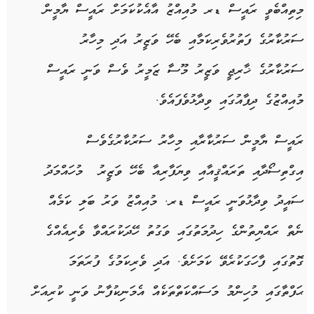
މިތިއްބެވީ ރައީސް ޑރ މުއިއްޒު އާއެކުކަމަށް ރައީސް ޔާމީން
ސަރުކާރުގެ ފަތުރުވެރިކަމާއި ބެހޭ ވަޒީރު އަދި މިހާރު
ސަރުކާރުގެ ޚާރިޖީ ވަޒީރު މޫސާ ޒަމީރު ވެސް ވަނީ ރައީސް
މުއިއްޒުގެ ދިފާއުގައި ވިދާޅުވެފައެވެ.
ރައީސް ޔާމީން ސަރުކާރާއި މިހާރު ސަރުކާރުގެވެސް
އިގްތިސޯދާއި ތަރައްޤީއާއި ވިޔަފާރިއާ ބެހޭ ވަޒީރު މުހައްމަދު
ސައީދު ވިދާޅުވަނީ ރައީސް ޑރ. މުއިއްޒު ވަރު ބަލި ކަމެއް
ނެތް ރައްޔިތުންގެ ހިދުމަތުގައި ވަގުތު ހޭދަކުރައްވާ ވެރިއެއްގެ
ގޮތުގައި ފާހަގަކުރެވޭ ކަމަށެވެ. އަދި ވެރިކަމުގެ ފުރަތަމަ
ޙަފްތާގައި މުހިންމު މަސައްކަތްތަކެއް އެމަނިކުފާނު ވަނީ ކުރިއަށް