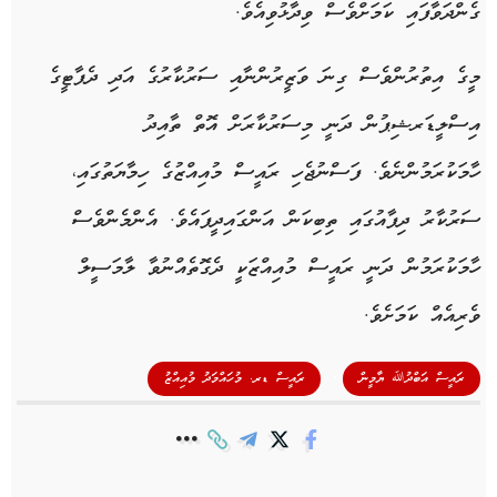
ގެންދަވާފައި ކަމަށްވެސް ވިދާޅުވިއެވެ.
މީގެ އިތުރުންވެސް ގިނަ ވަޒީރުންނާއި ސަރުކާރުގެ އަދި ދެޕާޓީގެ
އިސްލީޑަރޝިޕުން ދަނީ މިސަރުކާރަށް އޮތް ތާއިދު
ހާމަކުރަމުންނެވެ. ފަސްނުޖެހި ރައީސް މުއިއްޒުގެ ހިމާޔަތުގައި،
ސަރުކާރު ދިފާއުގައި ތިބިކަން އަންގައިދީފައެވެ. އެންމެންވެސް
ހާމަކުރަމުން ދަނީ ރައީސް މުއިއްޒަކީ ދެގޮތެއްނުވާ ލާމަސީލް
ވެރިއެއް ކަމަށެވެ.
,
ރައީސް އަބްދުﷲ ޔާމީން
ރައީސް ޑރ. މުހައްމަދު މުއިއްޒު