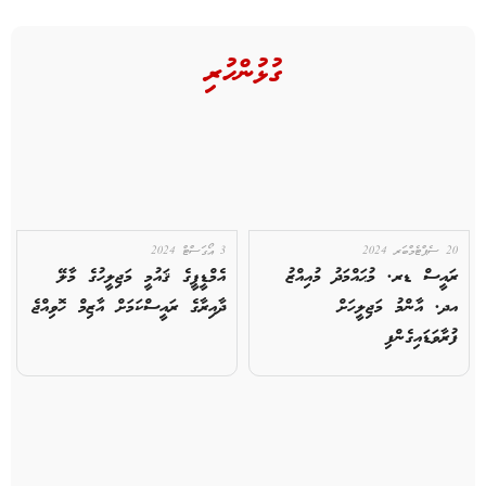
ގުޅުންހުރި
20 ސެޕްޓެމްބަރ 2024
3 އޯގަސްޓް 2024
ރައީސް ޑރ. މުޙައްމަދު މުއިއްޒު
އެމްޑީޕީގެ ޤައުމީ މަޖިލީހުގެ މާލޭ
އދ. އާންމު މަޖިލީހަށް
ދާއިރާގެ ރައީސްކަމަށް އާޒިމް ހޮވިއްޖެ
ފުރާވަޑައިގެންފި