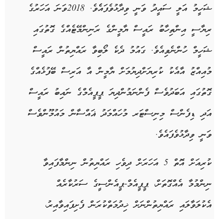
ޝަހީމު އަލީ ސައީދު ވަނީ ވިދާޅުވެފައެެވެ. 2018ވަނަ އަހަރުގެ
ރިޔާސީ އިންތިހާބު ރައީސް ޔާމީންގެ ރަނިންމޭޓެއްގެ ގޮތުގައި
ޝަހީމް ހުންނެވިއެވެ. ގައުމު ދެކެ ލޯބިވާ ރައްޔިތުން ރައީސް
މުއިއްޒު އާއެކު ކުރިޔަށްދިޔުމަށް ޔާމީން އާ އަރިސް ބޭފުޅެއްގެ
ގޮތުގައި އަބަދުވެސް ފެންނަމުންދިޔަ ޕީޕީއެމްގެ ނައިބު ރައީސް
އަދި ޑިފެންސް މިނިސްޓަރ މުހައްމަދު ޣައްސާން މައުމޫންވެސް
ވަނީ ވިދާޅުވެފައެވެ.
ކުރިއަށް އޮތް 5 އަހަރަށް ދިވެހި ރައްޔިތުން ނިންމާފައިވާ
ނިންމުމާ އެއްގޮތަށް، ޕީޕީއެމް-ޕީއެންސީގެ ސަރުކާރެއް
އެކުލަވާލައި ރައްޔިތުންނަށް ޚިދުމަތްކުރަން ފެށިފައިވާއިރު،