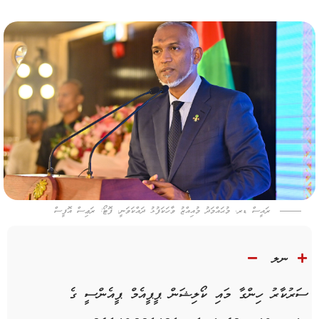
ރައީސް ޑރ. މުޙައްމަދު މުއިއްޒު ވާހަކަފުޅު ދައްކަވަނީ. ފޮޓޯ: ރަޢިސް އޮފީސް
ނލ
ސަރުކާރު ހިންގާ މައި ކޯލިޝަން ޕީޕީއެމް ޕީއެންސީ ގެ