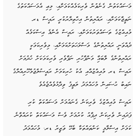
މަސައްކަތުން ގެނެވުން ވެރިކަމެއްކަމަށާއި، މިޢި އެމަސައްކަތުގެ
ނަތީޖާކަމަށާއި، ރައްޔިތުން އިހްތިޔާރުކުރީ ރައީސް ޑރ
މުއިއްޒުގެ ތަސައްވަރުކަމަށާއި، ރައީސް އެންމެ އިސްކަމެއް
ދެއްވަނީ ރައްޔިތުންގެ މަސްލަހަތަށްކަމަށާއި، މިވެރިކަމަކީ
ރައްޔިތުންގެ ލާބައާި މަންފާހުރި ނަފާވެރި ވެރިކަމަކަށް ހެދުމަށް
ރައީސް ޑރ މުއިއްޒުއާއި އެކު ހުރިކަމަށް ރައީސުލްޖުމްހޫރިއްޔާގެ
ނައިބު ޙުސައިން މުހައްމަދު ލަޠީފު ވިދާޅުވެއްޖެއެވެ
ރައީސް މުއިއްޒުގެ ވެރިކަން ގެނައުމަށް މަސައްކަތް ކުރި
ފަދައިން ވެރިކަން ދިފާއު ކުރުމަށް ވެސް މަސައްކަތް ކުރައްވާނެ
ކަމަށް އިސްލާމީ ކަންތައްތަކާ ބެހޭ ވަޒީރު ޑރ. މުހައްމަދު