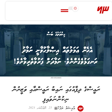
-Advertisement-
ރައީސްގެ ދިފާއުގައި ނައިބު ރައީސްއާއި ވަޒީރުން
ނިކުންނަވައިފި
ޢާއިޝަތު ރަފްހާ
25 ނޮވެމްބަރ 2023