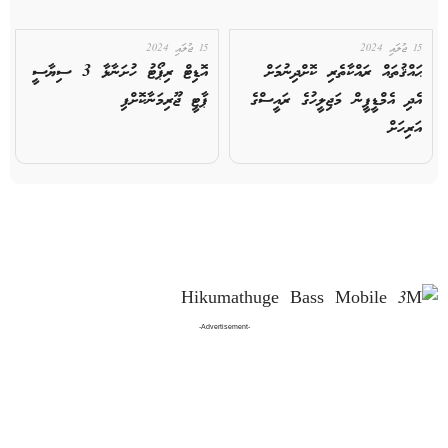
15 ޖުލައި 2024
15 ޖުލައި 2024
ޙައްޤުތައް ރައްކާތެރި ކޮށްދިނުމަށް
އޮޑިޓް ރިޕޯޓު ހުށަނާޅާ 3 ސިޔާސީ
އެދި އެމްޑީޕީން މަޖިލީހުގެ ރައީސްގެ
ޕާޓީ ޖޫރިމަނާކޮށްފި
އަރިހަށް
-Advertisement-